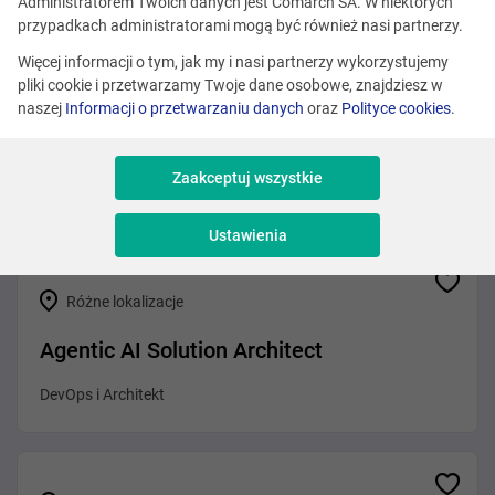
Zobacz podobne oferty
Administratorem Twoich danych jest Comarch SA. W niektórych
przypadkach administratorami mogą być również nasi partnerzy.
Więcej informacji o tym, jak my i nasi partnerzy wykorzystujemy
pliki cookie i przetwarzamy Twoje dane osobowe, znajdziesz w
Różne lokalizacje
naszej
Informacji o przetwarzaniu danych
oraz
Polityce cookies
.
Senior IT Project Manager with French
Zaakceptuj wszystkie
Zarządzanie projektami
Ustawienia
Różne lokalizacje
Agentic AI Solution Architect
DevOps i Architekt