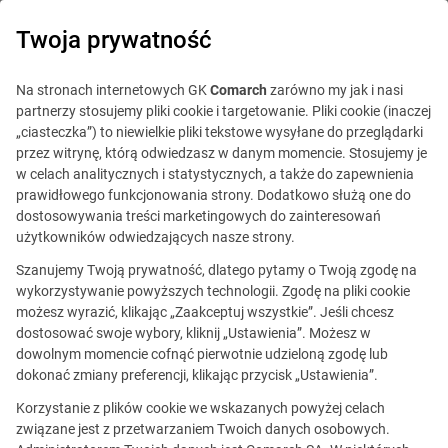
0
Twoja prywatność
Na stronach internetowych GK
Comarch
zarówno my jak i nasi
partnerzy stosujemy pliki cookie i targetowanie. Pliki cookie (inaczej
„ciasteczka”) to niewielkie pliki tekstowe wysyłane do przeglądarki
przez witrynę, którą odwiedzasz w danym momencie. Stosujemy je
w celach analitycznych i statystycznych, a także do zapewnienia
prawidłowego funkcjonowania strony. Dodatkowo służą one do
dostosowywania treści marketingowych do zainteresowań
użytkowników odwiedzających nasze strony.
Szanujemy Twoją prywatność, dlatego pytamy o Twoją zgodę na
wykorzystywanie powyższych technologii. Zgodę na pliki cookie
możesz wyrazić, klikając „Zaakceptuj wszystkie”. Jeśli chcesz
dostosować swoje wybory, kliknij „Ustawienia”. Możesz w
dowolnym momencie cofnąć pierwotnie udzieloną zgodę lub
Ta oferta jest już
dokonać zmiany preferencji, klikając przycisk „Ustawienia”.
nieaktualna.
Korzystanie z plików cookie we wskazanych powyżej celach
związane jest z przetwarzaniem Twoich danych osobowych.