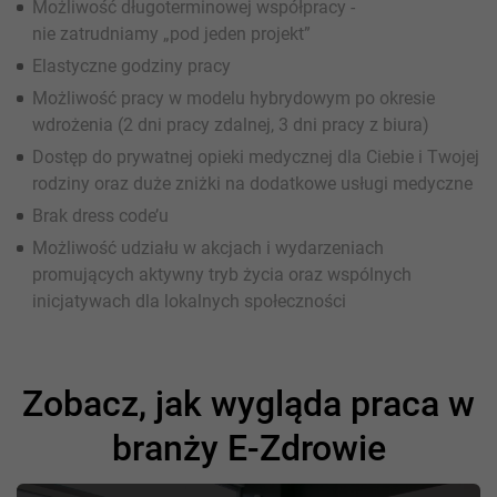
Możliwość długoterminowej współpracy -
nie zatrudniamy „pod jeden projekt”
Elastyczne godziny pracy
Możliwość pracy w modelu hybrydowym po okresie
wdrożenia (2 dni pracy zdalnej, 3 dni pracy z biura)
Dostęp do prywatnej opieki medycznej dla Ciebie i Twojej
rodziny oraz duże zniżki na dodatkowe usługi medyczne
Brak dress code’u
Możliwość udziału w akcjach i wydarzeniach
promujących aktywny tryb życia oraz wspólnych
inicjatywach dla lokalnych społeczności
Zobacz, jak wygląda praca w
branży E-Zdrowie