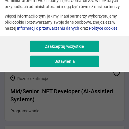
Zobacz podobne oferty
Administratorem Twoich danych jest Comarch SA. W niektórych
przypadkach administratorami mogą być również nasi partnerzy.
Więcej informacji o tym, jak my i nasi partnerzy wykorzystujemy
pliki cookie i przetwarzamy Twoje dane osobowe, znajdziesz w
Różne lokalizacje
naszej
Informacji o przetwarzaniu danych
oraz
Polityce cookies
.
.NET Developer (Agentic AI)
Zaakceptuj wszystkie
Programowanie
Ustawienia
Różne lokalizacje
Mid/Senior .NET Developer (AI-Assisted
Systems)
Programowanie