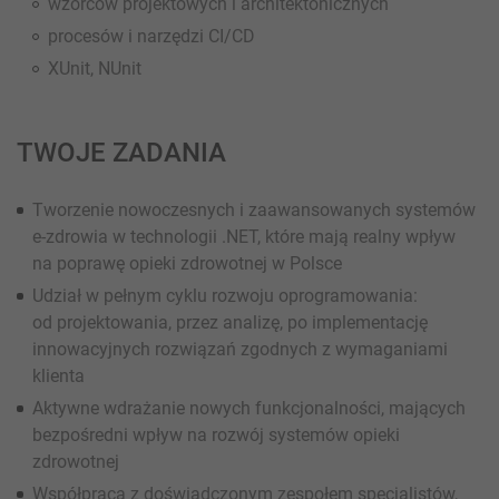
wzorców projektowych i architektonicznych
procesów i narzędzi CI/CD
XUnit, NUnit
TWOJE ZADANIA
Tworzenie nowoczesnych i zaawansowanych systemów
e-zdrowia w technologii .NET, które mają realny wpływ
na poprawę opieki zdrowotnej w Polsce
Udział w pełnym cyklu rozwoju oprogramowania:
od projektowania, przez analizę, po implementację
innowacyjnych rozwiązań zgodnych z wymaganiami
klienta
Aktywne wdrażanie nowych funkcjonalności, mających
bezpośredni wpływ na rozwój systemów opieki
zdrowotnej
Współpraca z doświadczonym zespołem specjalistów,