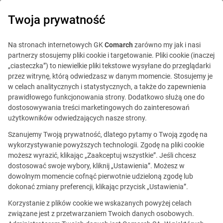
0
Twoja prywatność
Na stronach internetowych GK
Comarch
zarówno my jak i nasi
partnerzy stosujemy pliki cookie i targetowanie. Pliki cookie (inaczej
„ciasteczka”) to niewielkie pliki tekstowe wysyłane do przeglądarki
przez witrynę, którą odwiedzasz w danym momencie. Stosujemy je
w celach analitycznych i statystycznych, a także do zapewnienia
prawidłowego funkcjonowania strony. Dodatkowo służą one do
dostosowywania treści marketingowych do zainteresowań
użytkowników odwiedzających nasze strony.
Szanujemy Twoją prywatność, dlatego pytamy o Twoją zgodę na
wykorzystywanie powyższych technologii. Zgodę na pliki cookie
możesz wyrazić, klikając „Zaakceptuj wszystkie”. Jeśli chcesz
dostosować swoje wybory, kliknij „Ustawienia”. Możesz w
dowolnym momencie cofnąć pierwotnie udzieloną zgodę lub
Ta oferta jest już
dokonać zmiany preferencji, klikając przycisk „Ustawienia”.
nieaktualna.
Korzystanie z plików cookie we wskazanych powyżej celach
związane jest z przetwarzaniem Twoich danych osobowych.