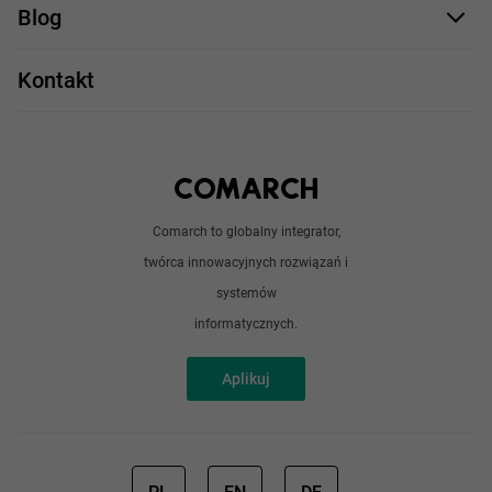
Comarch Careers
C++
Blog
Take IT
JavaScript
Praca w IT
Kontakt
Angular
Technologie
Python
Out of office
Android / iOS
Poradnik
Doświadczeni programiści
Comarch to globalny integrator,
O nas
twórca innowacyjnych rozwiązań i
Analitycy
Redakcja
systemów
Sztuczna inteligencja
informatycznych.
Aplikuj