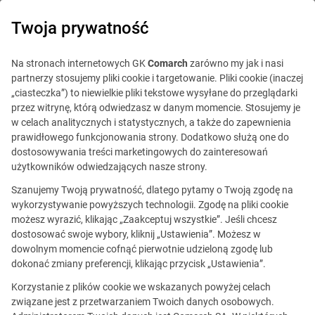
0
Twoja prywatność
Na stronach internetowych GK
Comarch
zarówno my jak i nasi
partnerzy stosujemy pliki cookie i targetowanie. Pliki cookie (inaczej
„ciasteczka”) to niewielkie pliki tekstowe wysyłane do przeglądarki
przez witrynę, którą odwiedzasz w danym momencie. Stosujemy je
w celach analitycznych i statystycznych, a także do zapewnienia
prawidłowego funkcjonowania strony. Dodatkowo służą one do
dostosowywania treści marketingowych do zainteresowań
użytkowników odwiedzających nasze strony.
Szanujemy Twoją prywatność, dlatego pytamy o Twoją zgodę na
Ta oferta jest już
wykorzystywanie powyższych technologii. Zgodę na pliki cookie
możesz wyrazić, klikając „Zaakceptuj wszystkie”. Jeśli chcesz
nieaktualna.
dostosować swoje wybory, kliknij „Ustawienia”. Możesz w
dowolnym momencie cofnąć pierwotnie udzieloną zgodę lub
Zobacz podobne oferty
dokonać zmiany preferencji, klikając przycisk „Ustawienia”.
Korzystanie z plików cookie we wskazanych powyżej celach
związane jest z przetwarzaniem Twoich danych osobowych.