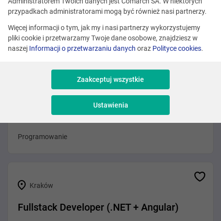
Administratorem Twoich danych jest Comarch SA. W niektórych
Różne lokalizacje
przypadkach administratorami mogą być również nasi partnerzy.
.NET Developer (Agentic AI)
Więcej informacji o tym, jak my i nasi partnerzy wykorzystujemy
pliki cookie i przetwarzamy Twoje dane osobowe, znajdziesz w
Programowanie
naszej
Informacji o przetwarzaniu danych
oraz
Polityce cookies
.
Zaakceptuj wszystkie
Różne lokalizacje
Ustawienia
Front-End Developer (Agentic AI)
Programowanie
Kraków
Fullstack Developer (.NET + Angular)