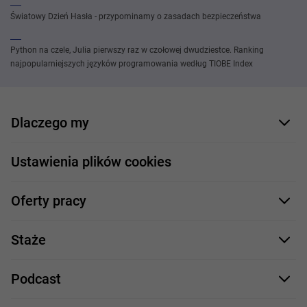
Światowy Dzień Hasła - przypominamy o zasadach bezpieczeństwa
Python na czele, Julia pierwszy raz w czołowej dwudziestce. Ranking
najpopularniejszych języków programowania według TIOBE Index
Dlaczego my
Nasi pracownicy
Ustawienia plików cookies
Co oferujemy
Oferty pracy
Nasze projekty
Formularz aplikacyjny
Profile zawodowe
Staże
Java
Proces rekrutacji
Staże IT
Podcast
.NET
Staż UX/UI