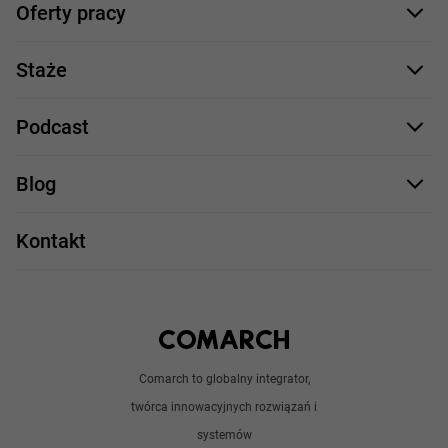
Oferty pracy
Nasze projekty
Formularz aplikacyjny
Profile zawodowe
Staże
Java
Proces rekrutacji
Staże IT
Podcast
.NET
Staż UX/UI
Comarch Careers
C++
Blog
Take IT
JavaScript
Praca w IT
Kontakt
Angular
Technologie
Python
Out of office
Android / iOS
Poradnik
Doświadczeni programiści
Comarch to globalny integrator,
O nas
twórca innowacyjnych rozwiązań i
Analitycy
Redakcja
systemów