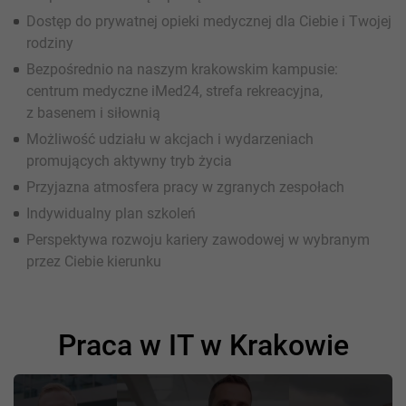
Dostęp do prywatnej opieki medycznej dla Ciebie i Twojej
rodziny
Bezpośrednio na naszym krakowskim kampusie:
centrum medyczne iMed24, strefa rekreacyjna,
z basenem i siłownią
Możliwość udziału w akcjach i wydarzeniach
promujących aktywny tryb życia
Przyjazna atmosfera pracy w zgranych zespołach
Indywidualny plan szkoleń
Perspektywa rozwoju kariery zawodowej w wybranym
przez Ciebie kierunku
Praca w IT w Krakowie