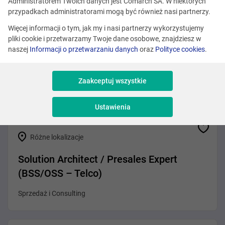
Zobacz podobne oferty
Administratorem Twoich danych jest Comarch SA. W niektórych
przypadkach administratorami mogą być również nasi partnerzy.
Więcej informacji o tym, jak my i nasi partnerzy wykorzystujemy
pliki cookie i przetwarzamy Twoje dane osobowe, znajdziesz w
Różne lokalizacje
naszej
Informacji o przetwarzaniu danych
oraz
Polityce cookies
.
Cybersecurity Specialist - Pentester
Zaakceptuj wszystkie
Cyberbezpieczeństwo
Ustawienia
Różne lokalizacje
Solution Architect / Presales Expert
(BSS/OSS – Telco)
Sprzedaż i Consulting