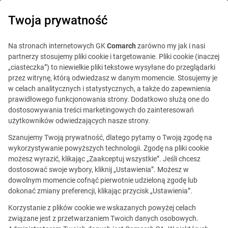
0
Twoja prywatność
Na stronach internetowych GK
Comarch
zarówno my jak i nasi
partnerzy stosujemy pliki cookie i targetowanie. Pliki cookie (inaczej
„ciasteczka”) to niewielkie pliki tekstowe wysyłane do przeglądarki
przez witrynę, którą odwiedzasz w danym momencie. Stosujemy je
w celach analitycznych i statystycznych, a także do zapewnienia
prawidłowego funkcjonowania strony. Dodatkowo służą one do
dostosowywania treści marketingowych do zainteresowań
użytkowników odwiedzających nasze strony.
Szanujemy Twoją prywatność, dlatego pytamy o Twoją zgodę na
wykorzystywanie powyższych technologii. Zgodę na pliki cookie
możesz wyrazić, klikając „Zaakceptuj wszystkie”. Jeśli chcesz
dostosować swoje wybory, kliknij „Ustawienia”. Możesz w
Ta oferta jest już
dowolnym momencie cofnąć pierwotnie udzieloną zgodę lub
nieaktualna.
dokonać zmiany preferencji, klikając przycisk „Ustawienia”.
Korzystanie z plików cookie we wskazanych powyżej celach
Zobacz podobne oferty
związane jest z przetwarzaniem Twoich danych osobowych.