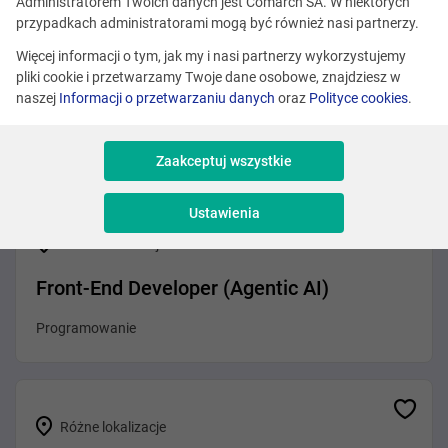
Administratorem Twoich danych jest Comarch SA. W niektórych
przypadkach administratorami mogą być również nasi partnerzy.
Więcej informacji o tym, jak my i nasi partnerzy wykorzystujemy
Kraków
pliki cookie i przetwarzamy Twoje dane osobowe, znajdziesz w
naszej
Informacji o przetwarzaniu danych
oraz
Polityce cookies
.
Product Marketing Manager
Marketing i Design
Zaakceptuj wszystkie
Ustawienia
Różne lokalizacje
Front-End Developer (Agentic AI)
Programowanie
Różne lokalizacje