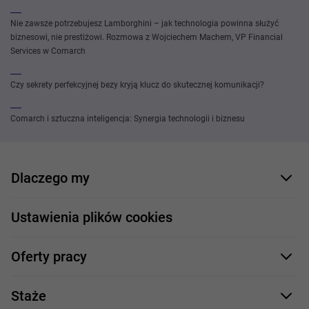
Nie zawsze potrzebujesz Lamborghini – jak technologia powinna służyć
biznesowi, nie prestiżowi. Rozmowa z Wojciechem Machem, VP Financial
Services w Comarch
Czy sekrety perfekcyjnej bezy kryją klucz do skutecznej komunikacji?
Comarch i sztuczna inteligencja: Synergia technologii i biznesu
Dlaczego my
Nasi pracownicy
Ustawienia plików cookies
Co oferujemy
Oferty pracy
Nasze projekty
Formularz aplikacyjny
Profile zawodowe
Staże