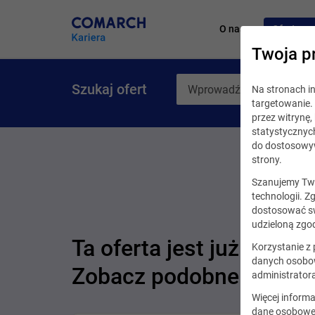
O nas
Oferty pr
Twoja p
Szukaj ofert
Na stronach 
targetowanie. 
przez witrynę
statystycznyc
do dostosowyw
strony.
Szanujemy Two
technologii. Z
dostosować sw
udzieloną zgod
Ta oferta jest już nieakt
Korzystanie z
danych osobow
Zobacz podobne oferty
administrator
Więcej informa
dane osobowe,