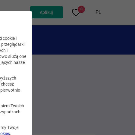
0
PL
Aplikuj
i cookie i
o przeglądarki
ch i
kowo służą one
jących nasze
wyższych
i chcesz
pierwotnie
zaniem Twoich
rzypadkach
zamy Twoje
ookies
.