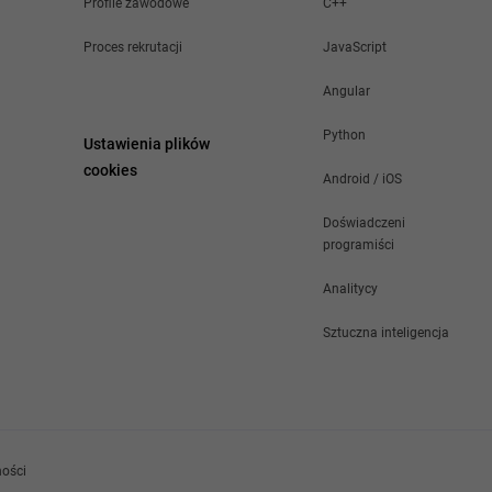
Profile zawodowe
C++
Proces rekrutacji
JavaScript
Angular
Python
Ustawienia plików
cookies
Android / iOS
Doświadczeni
programiści
Analitycy
Sztuczna inteligencja
ności