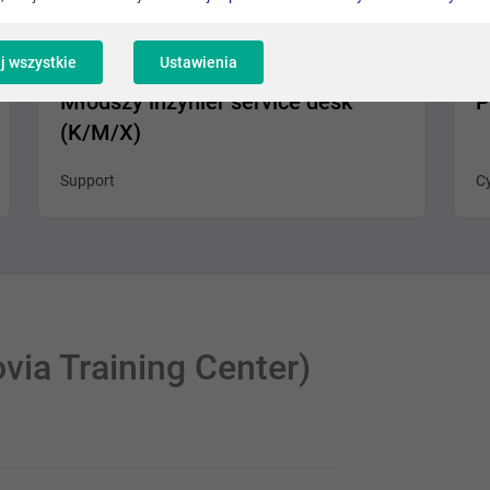
Kraków
j wszystkie
Ustawienia
Młodszy inżynier service desk
P
(K/M/X)
Support
C
ia Training Center)