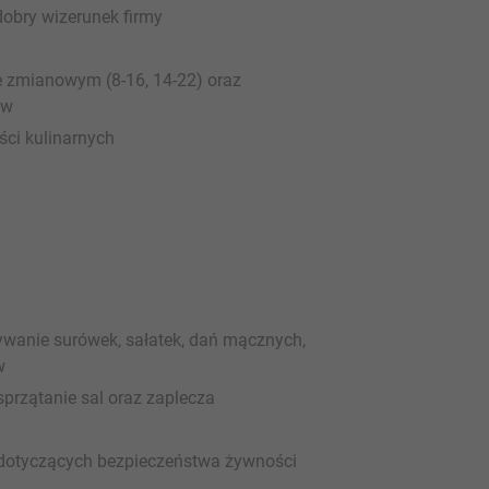
obry wizerunek firmy
e zmianowym (8-16, 14-22) oraz
ów
ci kulinarnych
ywanie surówek, sałatek, dań mącznych,
w
przątanie sal oraz zaplecza
 dotyczących bezpieczeństwa żywności