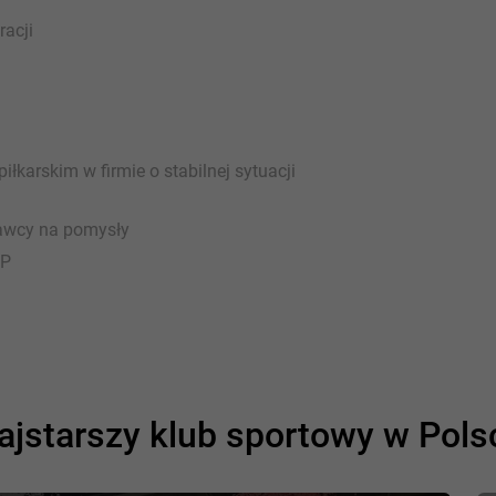
racji
karskim w firmie o stabilnej sytuacji
dawcy na pomysły
oP
ajstarszy klub sportowy w Pols