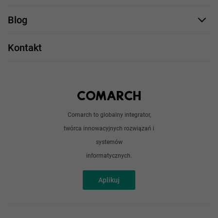
Staż UX/UI
Comarch Careers
C++
Blog
Take IT
JavaScript
Praca w IT
Kontakt
Angular
Technologie
Python
Out of office
Android / iOS
Poradnik
Doświadczeni programiści
Comarch to globalny integrator,
O nas
twórca innowacyjnych rozwiązań i
Analitycy
Redakcja
systemów
Sztuczna inteligencja
informatycznych.
Aplikuj