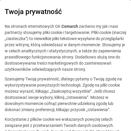
0
Twoja prywatność
Na stronach internetowych GK
Comarch
zarówno my jak i nasi
partnerzy stosujemy pliki cookie i targetowanie. Pliki cookie (inaczej
„ciasteczka”) to niewielkie pliki tekstowe wysyłane do przeglądarki
przez witrynę, którą odwiedzasz w danym momencie. Stosujemy je
w celach analitycznych i statystycznych, a także do zapewnienia
prawidłowego funkcjonowania strony. Dodatkowo służą one do
dostosowywania treści marketingowych do zainteresowań
użytkowników odwiedzających nasze strony.
Szanujemy Twoją prywatność, dlatego pytamy o Twoją zgodę na
Ta oferta jest już
wykorzystywanie powyższych technologii. Zgodę na pliki cookie
możesz wyrazić, klikając „Zaakceptuj wszystkie”. Jeśli chcesz
nieaktualna.
dostosować swoje wybory, kliknij „Ustawienia”. Możesz w
dowolnym momencie cofnąć pierwotnie udzieloną zgodę lub
Zobacz podobne oferty
dokonać zmiany preferencji, klikając przycisk „Ustawienia”.
Korzystanie z plików cookie we wskazanych powyżej celach
związane jest z przetwarzaniem Twoich danych osobowych.