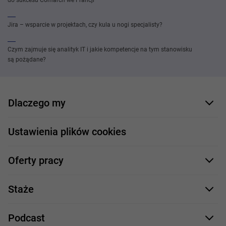
do sukcesu Comarch we Francji
Jira – wsparcie w projektach, czy kula u nogi specjalisty?
Czym zajmuje się analityk IT i jakie kompetencje na tym stanowisku
są pożądane?
Dlaczego my
Nasi pracownicy
Ustawienia plików cookies
Co oferujemy
Oferty pracy
Nasze projekty
Formularz aplikacyjny
Profile zawodowe
Staże
Java
Proces rekrutacji
Staże IT
Podcast
.NET