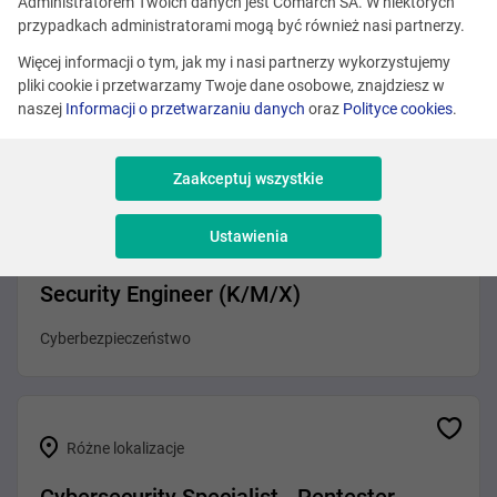
Administratorem Twoich danych jest Comarch SA. W niektórych
Różne lokalizacje
przypadkach administratorami mogą być również nasi partnerzy.
Erlang Developer
Więcej informacji o tym, jak my i nasi partnerzy wykorzystujemy
pliki cookie i przetwarzamy Twoje dane osobowe, znajdziesz w
Programowanie
naszej
Informacji o przetwarzaniu danych
oraz
Polityce cookies
.
Zaakceptuj wszystkie
Kraków
Ustawienia
Inżynier bezpieczeństwa sieci/ Network
Security Engineer (K/M/X)
Cyberbezpieczeństwo
Różne lokalizacje