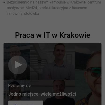
Bezpośrednio na naszym kampusie w Krakowie: centrum
medyczne iMed24, strefa rekreacyjna z basenem
i siłownią, stołówka
Praca w IT w Krakowie
Poznajmy się
Jedno miejsce, wiele możliwości