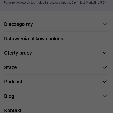
Połączenie nowych technologii z ludzką empatią. Czym jest Marketing 5.0?
Dlaczego my
Nasi pracownicy
Ustawienia plików cookies
Co oferujemy
Oferty pracy
Nasze projekty
Formularz aplikacyjny
Profile zawodowe
Staże
Java
Proces rekrutacji
Staże IT
Podcast
.NET
Staż UX/UI
Comarch Careers
C++
Blog
Take IT
JavaScript
Praca w IT
Kontakt