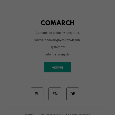
Angular
Technologie
Python
Out of office
Android / iOS
Poradnik
Doświadczeni programiści
Comarch to globalny integrator,
O nas
twórca innowacyjnych rozwiązań i
Analitycy
Redakcja
systemów
Sztuczna inteligencja
informatycznych.
Aplikuj
PL
EN
DE