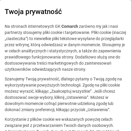
0
Twoja prywatność
Na stronach internetowych GK
Comarch
zarówno my jak i nasi
partnerzy stosujemy pliki cookie i targetowanie. Pliki cookie (inaczej
„ciasteczka”) to niewielkie pliki tekstowe wysyłane do przeglądarki
przez witrynę, którą odwiedzasz w danym momencie. Stosujemy je
w celach analitycznych i statystycznych, a także do zapewnienia
prawidłowego funkcjonowania strony. Dodatkowo służą one do
dostosowywania treści marketingowych do zainteresowań
użytkowników odwiedzających nasze strony.
Szanujemy Twoją prywatność, dlatego pytamy o Twoją zgodę na
wykorzystywanie powyższych technologii. Zgodę na pliki cookie
możesz wyrazić, klikając „Zaakceptuj wszystkie”. Jeśli chcesz
dostosować swoje wybory, kliknij „Ustawienia”. Możesz w
dowolnym momencie cofnąć pierwotnie udzieloną zgodę lub
Ta oferta jest już
dokonać zmiany preferencji, klikając przycisk „Ustawienia”.
nieaktualna.
Korzystanie z plików cookie we wskazanych powyżej celach
związane jest z przetwarzaniem Twoich danych osobowych.