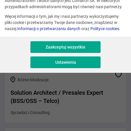
Zobacz podobne oferty
Administratorem Twoich danych jest Comarch SA. W niektórych
przypadkach administratorami mogą być również nasi partnerzy.
Więcej informacji o tym, jak my i nasi partnerzy wykorzystujemy
pliki cookie i przetwarzamy Twoje dane osobowe, znajdziesz w
Kraków
naszej
Informacji o przetwarzaniu danych
oraz
Polityce cookies
.
Program Manager (Loyalty Sector)
Zaakceptuj wszystkie
Sprzedaż i Consulting
Ustawienia
Różne lokalizacje
Solution Architect / Presales Expert
(BSS/OSS – Telco)
Sprzedaż i Consulting