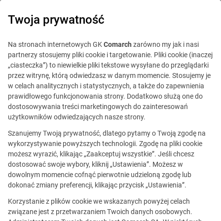
0
Twoja prywatność
Na stronach internetowych GK
Comarch
zarówno my jak i nasi
partnerzy stosujemy pliki cookie i targetowanie. Pliki cookie (inaczej
„ciasteczka”) to niewielkie pliki tekstowe wysyłane do przeglądarki
przez witrynę, którą odwiedzasz w danym momencie. Stosujemy je
w celach analitycznych i statystycznych, a także do zapewnienia
prawidłowego funkcjonowania strony. Dodatkowo służą one do
dostosowywania treści marketingowych do zainteresowań
użytkowników odwiedzających nasze strony.
Szanujemy Twoją prywatność, dlatego pytamy o Twoją zgodę na
Ta oferta jest już
wykorzystywanie powyższych technologii. Zgodę na pliki cookie
możesz wyrazić, klikając „Zaakceptuj wszystkie”. Jeśli chcesz
nieaktualna.
dostosować swoje wybory, kliknij „Ustawienia”. Możesz w
dowolnym momencie cofnąć pierwotnie udzieloną zgodę lub
Zobacz podobne oferty
dokonać zmiany preferencji, klikając przycisk „Ustawienia”.
Korzystanie z plików cookie we wskazanych powyżej celach
związane jest z przetwarzaniem Twoich danych osobowych.