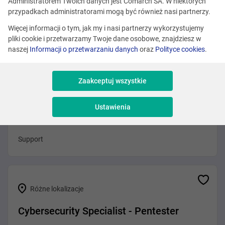
Administratorem Twoich danych jest Comarch SA. W niektórych
Kraków
przypadkach administratorami mogą być również nasi partnerzy.
Program Manager (Loyalty Sector)
Więcej informacji o tym, jak my i nasi partnerzy wykorzystujemy
pliki cookie i przetwarzamy Twoje dane osobowe, znajdziesz w
Sprzedaż i Consulting
naszej
Informacji o przetwarzaniu danych
oraz
Polityce cookies
.
Zaakceptuj wszystkie
Różne lokalizacje
Ustawienia
Technical Support Consultant (Telco)
Support
Różne lokalizacje
Cybersecurity Specialist - Pentester