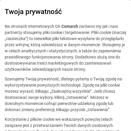
0
Twoja prywatność
Na stronach internetowych GK
Comarch
zarówno my jak i nasi
partnerzy stosujemy pliki cookie i targetowanie. Pliki cookie (inaczej
„ciasteczka”) to niewielkie pliki tekstowe wysyłane do przeglądarki
przez witrynę, którą odwiedzasz w danym momencie. Stosujemy je
w celach analitycznych i statystycznych, a także do zapewnienia
prawidłowego funkcjonowania strony. Dodatkowo służą one do
dostosowywania treści marketingowych do zainteresowań
użytkowników odwiedzających nasze strony.
Szanujemy Twoją prywatność, dlatego pytamy o Twoją zgodę na
Konsultant ds. wdrożeń (Telekomunikacja)
wykorzystywanie powyższych technologii. Zgodę na pliki cookie
możesz wyrazić, klikając „Zaakceptuj wszystkie”. Jeśli chcesz
dostosować swoje wybory, kliknij „Ustawienia”. Możesz w
dowolnym momencie cofnąć pierwotnie udzieloną zgodę lub
Ta oferta jest już
dokonać zmiany preferencji, klikając przycisk „Ustawienia”.
nieaktualna.
Korzystanie z plików cookie we wskazanych powyżej celach
związane jest z przetwarzaniem Twoich danych osobowych.