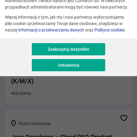
Administratorem Twoich danych jest Comarch SA. W niektórych
Kraków
przypadkach administratorami mogą być również nasi partnerzy.
Program Manager (Loyalty Sector)
Więcej informacji o tym, jak my i nasi partnerzy wykorzystujemy
pliki cookie i przetwarzamy Twoje dane osobowe, znajdziesz w
Sprzedaż i Consulting
naszej
Informacji o przetwarzaniu danych
oraz
Polityce cookies
.
Zaakceptuj wszystkie
Różne lokalizacje
Ustawienia
Konsultant ds. Wdrożeń EDI / e-Invoicing
(K/M/X)
Wdrożenia
Różne lokalizacje