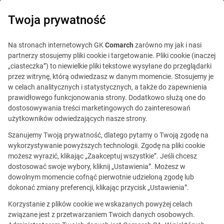
0
Twoja prywatność
Na stronach internetowych GK
Comarch
zarówno my jak i nasi
partnerzy stosujemy pliki cookie i targetowanie. Pliki cookie (inaczej
„ciasteczka”) to niewielkie pliki tekstowe wysyłane do przeglądarki
przez witrynę, którą odwiedzasz w danym momencie. Stosujemy je
w celach analitycznych i statystycznych, a także do zapewnienia
prawidłowego funkcjonowania strony. Dodatkowo służą one do
dostosowywania treści marketingowych do zainteresowań
użytkowników odwiedzających nasze strony.
Szanujemy Twoją prywatność, dlatego pytamy o Twoją zgodę na
Ta oferta jest już
wykorzystywanie powyższych technologii. Zgodę na pliki cookie
możesz wyrazić, klikając „Zaakceptuj wszystkie”. Jeśli chcesz
nieaktualna.
dostosować swoje wybory, kliknij „Ustawienia”. Możesz w
dowolnym momencie cofnąć pierwotnie udzieloną zgodę lub
Zobacz podobne oferty
dokonać zmiany preferencji, klikając przycisk „Ustawienia”.
Korzystanie z plików cookie we wskazanych powyżej celach
związane jest z przetwarzaniem Twoich danych osobowych.