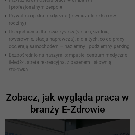
i profesjonalnym zespole
Prywatna opieka medyczna (również dla członków
rodziny)
Udogodnienia dla rowerzystów (stojaki, szatnie,
rowerownie, stacja naprawcza), a dla tych, co do pracy
docierają samochodem – naziemny i podziemny parking
Bezpośrednio na naszym kampusie: centrum medyczne
iMed24, strefa rekreacyjna, z basenem i siłownią,
stołówka
Zobacz, jak wygląda praca w
branży E-Zdrowie