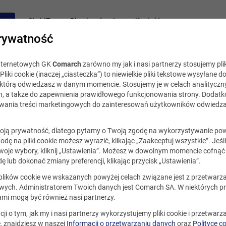
acy
Staż IT
Blog i podcast
Kontakt
rywatność
internetowych GK
Comarch
zarówno my jak i nasi partnerzy stosujemy plik
Pliki cookie (inaczej „ciasteczka”) to niewielkie pliki tekstowe wysyłane d
, którą odwiedzasz w danym momencie. Stosujemy je w celach analityczny
h, a także do zapewnienia prawidłowego funkcjonowania strony. Dodat
ania treści marketingowych do zainteresowań użytkowników odwiedza
ją prywatność, dlatego pytamy o Twoją zgodę na wykorzystywanie po
godę na pliki cookie możesz wyrazić, klikając „Zaakceptuj wszystkie”. Jeśl
oje wybory, kliknij „Ustawienia”. Możesz w dowolnym momencie cofnąć 
ę lub dokonać zmiany preferencji, klikając przycisk „Ustawienia”.
 plików cookie we wskazanych powyżej celach związane jest z przetwar
ych. Administratorem Twoich danych jest Comarch SA. W niektórych p
ami mogą być również nasi partnerzy.
cji o tym, jak my i nasi partnerzy wykorzystujemy pliki cookie i przetwar
 znajdziesz w naszej
Informacji o przetwarzaniu danych
oraz
Polityce c