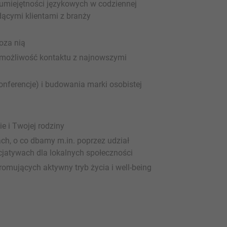
umiejętności językowych w codziennej
ącymi klientami z branży
oza nią
 możliwość kontaktu z najnowszymi
onferencje) i budowania marki osobistej
e i Twojej rodziny
ch, o co dbamy m.in. poprzez udział
cjatywach dla lokalnych społeczności
omujących aktywny tryb życia i well-being