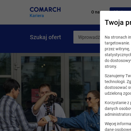
O nas
Oferty pr
Twoja p
Szukaj ofert
Na stronach 
targetowanie. 
przez witrynę
statystycznyc
do dostosowyw
strony.
Szanujemy Two
technologii. Z
dostosować sw
udzieloną zgod
Korzystanie z
danych osobow
administrator
Więcej informa
dane osobowe,