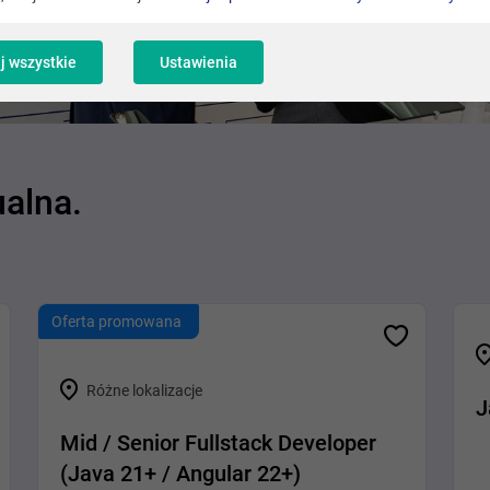
j wszystkie
Ustawienia
ualna.
Oferta promowana
Różne lokalizacje
J
Mid / Senior Fullstack Developer
(Java 21+ / Angular 22+)