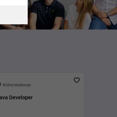
Różne lokalizacje
ava Developer