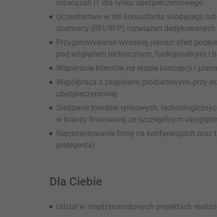
rozwiązań IT dla rynku ubezpieczeniowego
Uczestnictwo w roli konsultanta wiodącego lu
dostawcy (RFI/RFP) rozwiązań dedykowanych 
Przygotowywanie wysokiej jakości ofert podk
pod względem technicznym, funkcjonalnym i 
Wspieranie klientów na etapie koncepcji i plan
Współpraca z zespołami produktowymi przy r
ubezpieczeniowej
Śledzenie trendów rynkowych, technologicznych
w branży finansowej ze szczególnym uwzględ
Reprezentowanie firmy na konferencjach oraz 
prelegenta)
Dla Ciebie
Udział w międzynarodowych projektach realizo