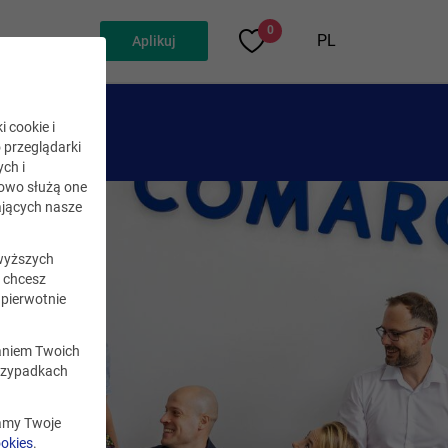
0
PL
Aplikuj
i cookie i
o przeglądarki
ch i
kowo służą one
jących nasze
wyższych
i chcesz
pierwotnie
zaniem Twoich
rzypadkach
zamy Twoje
ookies
.