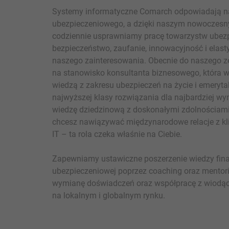
Systemy informatyczne Comarch odpowiadają na
ubezpieczeniowego, a dzięki naszym nowoczes
codziennie usprawniamy pracę towarzystw ubez
bezpieczeństwo, zaufanie, innowacyjność i elast
naszego zainteresowania. Obecnie do naszego 
na stanowisko konsultanta biznesowego, która 
wiedzą z zakresu ubezpieczeń na życie i emery
najwyższej klasy rozwiązania dla najbardziej wy
wiedzę dziedzinową z doskonałymi zdolnościami 
chcesz nawiązywać międzynarodowe relacje z klie
IT – ta rola czeka właśnie na Ciebie.
Zapewniamy ustawiczne poszerzenie wiedzy fina
ubezpieczeniowej poprzez coaching oraz mentor
wymianę doświadczeń oraz współpracę z wiodą
na lokalnym i globalnym rynku.