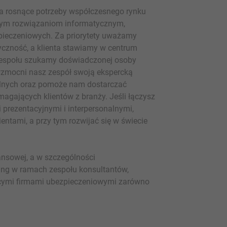
 rosnące potrzeby współczesnego rynku
nym rozwiązaniom informatycznym,
pieczeniowych. Za priorytety uważamy
yczność, a klienta stawiamy w centrum
zespołu szukamy doświadczonej osoby
wzmocni nasz zespół swoją ekspercką
talnych oraz pomoże nam dostarczać
magających klientów z branży. Jeśli łączysz
prezentacyjnymi i interpersonalnymi,
ntami, a przy tym rozwijać się w świecie
nsowej, a w szczególności
ing w ramach zespołu konsultantów,
cymi firmami ubezpieczeniowymi zarówno