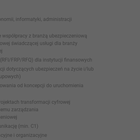
omii, informatyki, administracji
 współpracy z branżą ubezpieczeniową
owej świadczącej usługi dla branży
ej
RFI/FRP/RFQ) dla instytucji finansowych
ji dotyczących ubezpieczeń na życie i/lub
rupowych)
owania od koncepcji do uruchomienia
jektach transformacji cyfrowej
stemu zarządzania
zeniowej
nikację (min. C1)
cyjne i organizacyjne