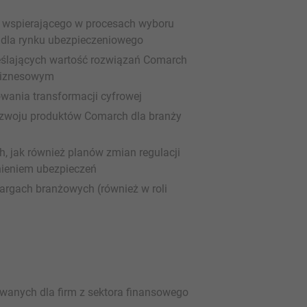
b wspierającego w procesach wyboru
dla rynku ubezpieczeniowego
reślających wartość rozwiązań Comarch
biznesowym
owania transformacji cyfrowej
ozwoju produktów Comarch dla branży
, jak również planów zmian regulacji
nieniem ubezpieczeń
targach branżowych (również w roli
wanych dla firm z sektora finansowego