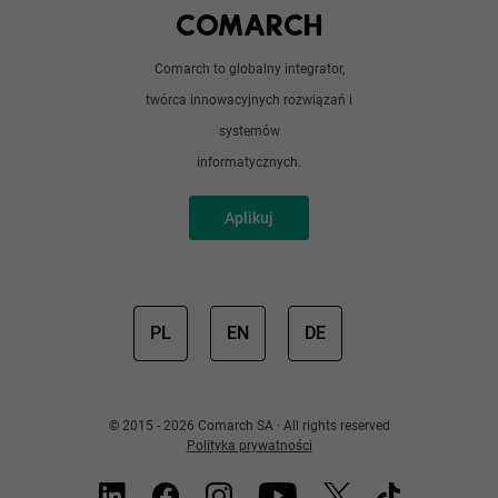
Android / iOS
Poradnik
Doświadczeni programiści
Comarch to globalny integrator,
O nas
twórca innowacyjnych rozwiązań i
Analitycy
Redakcja
systemów
Sztuczna inteligencja
informatycznych.
Aplikuj
PL
EN
DE
© 2015 - 2026 Comarch SA · All rights reserved
Polityka prywatności