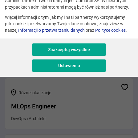
Zobacz podobne oferty
Administratorem Twoich danych jest Comarch SA. W niektórych
przypadkach administratorami mogą być również nasi partnerzy.
Więcej informacji o tym, jak my i nasi partnerzy wykorzystujemy
pliki cookie i przetwarzamy Twoje dane osobowe, znajdziesz w
Różne lokalizacje
naszej
Informacji o przetwarzaniu danych
oraz
Polityce cookies
.
Senior Business Analyst (Fintech / AI-
native ERP)
Zaakceptuj wszystkie
Analiza
Ustawienia
Różne lokalizacje
MLOps Engineer
DevOps i Architekt