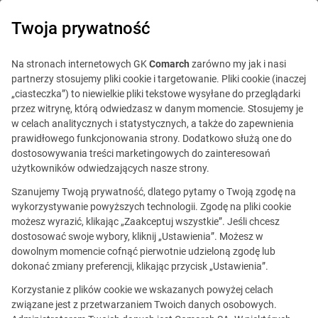
0
Twoja prywatność
Na stronach internetowych GK
Comarch
zarówno my jak i nasi
partnerzy stosujemy pliki cookie i targetowanie. Pliki cookie (inaczej
„ciasteczka”) to niewielkie pliki tekstowe wysyłane do przeglądarki
przez witrynę, którą odwiedzasz w danym momencie. Stosujemy je
w celach analitycznych i statystycznych, a także do zapewnienia
prawidłowego funkcjonowania strony. Dodatkowo służą one do
dostosowywania treści marketingowych do zainteresowań
użytkowników odwiedzających nasze strony.
Szanujemy Twoją prywatność, dlatego pytamy o Twoją zgodę na
wykorzystywanie powyższych technologii. Zgodę na pliki cookie
możesz wyrazić, klikając „Zaakceptuj wszystkie”. Jeśli chcesz
dostosować swoje wybory, kliknij „Ustawienia”. Możesz w
dowolnym momencie cofnąć pierwotnie udzieloną zgodę lub
Ta oferta jest już
dokonać zmiany preferencji, klikając przycisk „Ustawienia”.
nieaktualna.
Korzystanie z plików cookie we wskazanych powyżej celach
związane jest z przetwarzaniem Twoich danych osobowych.