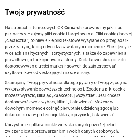
0
Twoja prywatność
Na stronach internetowych GK
Comarch
zarówno my jak i nasi
partnerzy stosujemy pliki cookie i targetowanie. Pliki cookie (inaczej
„ciasteczka”) to niewielkie pliki tekstowe wysyłane do przeglądarki
przez witrynę, którą odwiedzasz w danym momencie. Stosujemy je
w celach analitycznych i statystycznych, a także do zapewnienia
prawidłowego funkcjonowania strony. Dodatkowo służą one do
dostosowywania treści marketingowych do zainteresowań
użytkowników odwiedzających nasze strony.
Szanujemy Twoją prywatność, dlatego pytamy o Twoją zgodę na
wykorzystywanie powyższych technologii. Zgodę na pliki cookie
możesz wyrazić, klikając „Zaakceptuj wszystkie”. Jeśli chcesz
dostosować swoje wybory, kliknij „Ustawienia”. Możesz w
dowolnym momencie cofnąć pierwotnie udzieloną zgodę lub
Ta oferta jest już
dokonać zmiany preferencji, klikając przycisk „Ustawienia”.
nieaktualna.
Korzystanie z plików cookie we wskazanych powyżej celach
związane jest z przetwarzaniem Twoich danych osobowych.