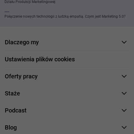
Działu Produkcji Marketingowej
Połączenie nowych technologii z ludzką empatią. Czym jest Marketing 5.0?
Dlaczego my
Nasi pracownicy
Ustawienia plików cookies
Co oferujemy
Oferty pracy
Nasze projekty
Formularz aplikacyjny
Profile zawodowe
Staże
Java
Proces rekrutacji
Staże IT
Podcast
.NET
Staż UX/UI
Comarch Careers
C++
Blog