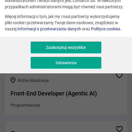
Zobacz podobne oferty
Administratorem Twoich danych jest Comarch SA. W niektórych
przypadkach administratorami mogą być również nasi partnerzy.
Więcej informacji o tym, jak my i nasi partnerzy wykorzystujemy
pliki cookie i przetwarzamy Twoje dane osobowe, znajdziesz w
Różne lokalizacje
naszej
Informacji o przetwarzaniu danych
oraz
Polityce cookies
.
.NET Developer (Agentic AI)
Zaakceptuj wszystkie
Programowanie
Ustawienia
Różne lokalizacje
Front-End Developer (Agentic AI)
Programowanie