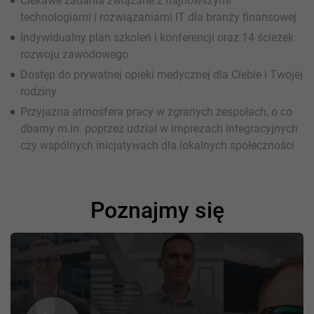
Ciekawe zadania związane z najnowszymi
technologiami i rozwiązaniami IT dla branży finansowej
Indywidualny plan szkoleń i konferencji oraz 14 ścieżek
rozwoju zawodowego
Dostęp do prywatnej opieki medycznej dla Ciebie i Twojej
rodziny
Przyjazna atmosfera pracy w zgranych zespołach, o co
dbamy m.in. poprzez udział w imprezach integracyjnych
czy wspólnych inicjatywach dla lokalnych społeczności
Poznajmy się