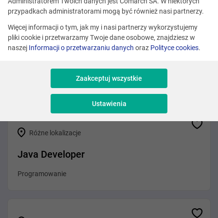
Zobacz podobne oferty
Administratorem Twoich danych jest Comarch SA. W niektórych
przypadkach administratorami mogą być również nasi partnerzy.
Więcej informacji o tym, jak my i nasi partnerzy wykorzystujemy
pliki cookie i przetwarzamy Twoje dane osobowe, znajdziesz w
Różne lokalizacje
naszej
Informacji o przetwarzaniu danych
oraz
Polityce cookies
.
Java Developer – Cloud R&D Product
Zaakceptuj wszystkie
Programowanie
Ustawienia
Różne lokalizacje
Java Developer
Programowanie