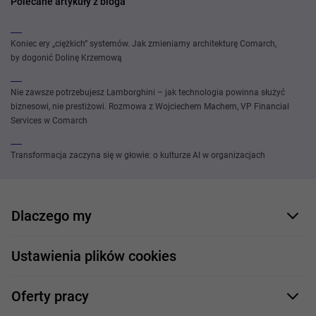
Polecane artykuły z bloga
Koniec ery „ciężkich” systemów. Jak zmieniamy architekturę Comarch,
by dogonić Dolinę Krzemową
Nie zawsze potrzebujesz Lamborghini – jak technologia powinna służyć
biznesowi, nie prestiżowi. Rozmowa z Wojciechem Machem, VP Financial
Services w Comarch
Transformacja zaczyna się w głowie: o kulturze AI w organizacjach
Dlaczego my
Nasi pracownicy
Ustawienia plików cookies
Co oferujemy
Oferty pracy
Nasze projekty