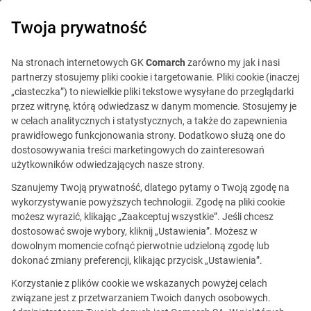
0
Twoja prywatność
Na stronach internetowych GK
Comarch
zarówno my jak i nasi
partnerzy stosujemy pliki cookie i targetowanie. Pliki cookie (inaczej
„ciasteczka”) to niewielkie pliki tekstowe wysyłane do przeglądarki
przez witrynę, którą odwiedzasz w danym momencie. Stosujemy je
w celach analitycznych i statystycznych, a także do zapewnienia
prawidłowego funkcjonowania strony. Dodatkowo służą one do
dostosowywania treści marketingowych do zainteresowań
użytkowników odwiedzających nasze strony.
Szanujemy Twoją prywatność, dlatego pytamy o Twoją zgodę na
wykorzystywanie powyższych technologii. Zgodę na pliki cookie
możesz wyrazić, klikając „Zaakceptuj wszystkie”. Jeśli chcesz
dostosować swoje wybory, kliknij „Ustawienia”. Możesz w
dowolnym momencie cofnąć pierwotnie udzieloną zgodę lub
Ta oferta jest już
dokonać zmiany preferencji, klikając przycisk „Ustawienia”.
nieaktualna.
Korzystanie z plików cookie we wskazanych powyżej celach
związane jest z przetwarzaniem Twoich danych osobowych.