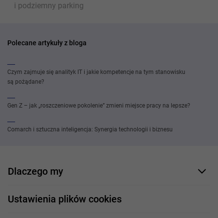
i podziemny parking
Polecane artykuły z bloga
Czym zajmuje się analityk IT i jakie kompetencje na tym stanowisku
są pożądane?
Gen Z – jak „roszczeniowe pokolenie” zmieni miejsce pracy na lepsze?
Comarch i sztuczna inteligencja: Synergia technologii i biznesu
Dlaczego my
Nasi pracownicy
Ustawienia plików cookies
Co oferujemy