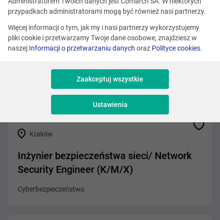
Zobacz podobne oferty
Administratorem Twoich danych jest Comarch SA. W niektórych
przypadkach administratorami mogą być również nasi partnerzy.
Więcej informacji o tym, jak my i nasi partnerzy wykorzystujemy
pliki cookie i przetwarzamy Twoje dane osobowe, znajdziesz w
Różne lokalizacje
naszej
Informacji o przetwarzaniu danych
oraz
Polityce cookies
.
Erlang Developer
Zaakceptuj wszystkie
Programowanie
Ustawienia
Kraków
Inżynier bezpieczeństwa sieci/ Network
Security Engineer (K/M/X)
Cyberbezpieczeństwo