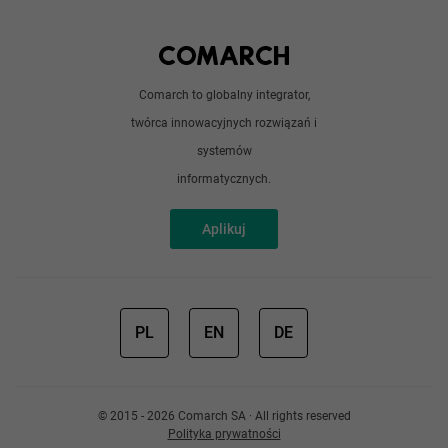
Python
Out of office
Android / iOS
Poradnik
Doświadczeni programiści
Comarch to globalny integrator,
O nas
twórca innowacyjnych rozwiązań i
Analitycy
Redakcja
systemów
Sztuczna inteligencja
informatycznych.
Aplikuj
PL
EN
DE
© 2015 - 2026 Comarch SA · All rights reserved
Polityka prywatności