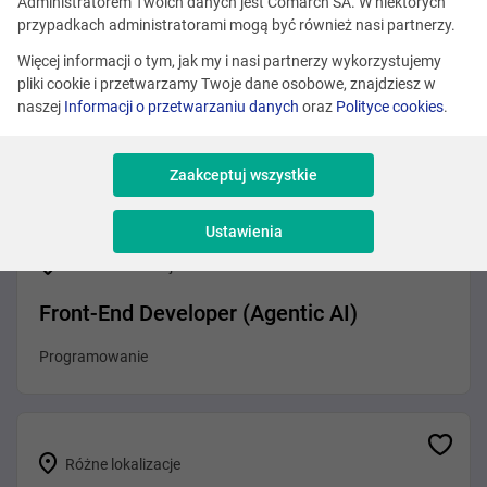
Administratorem Twoich danych jest Comarch SA. W niektórych
przypadkach administratorami mogą być również nasi partnerzy.
Więcej informacji o tym, jak my i nasi partnerzy wykorzystujemy
Różne lokalizacje
pliki cookie i przetwarzamy Twoje dane osobowe, znajdziesz w
naszej
Informacji o przetwarzaniu danych
oraz
Polityce cookies
.
.NET Developer (Agentic AI)
Programowanie
Zaakceptuj wszystkie
Ustawienia
Różne lokalizacje
Front-End Developer (Agentic AI)
Programowanie
Różne lokalizacje