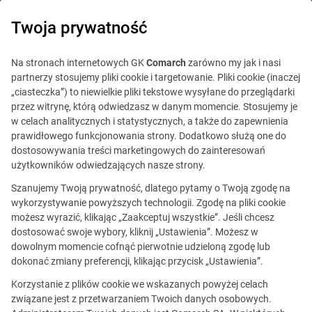
0
Twoja prywatność
Na stronach internetowych GK
Comarch
zarówno my jak i nasi
partnerzy stosujemy pliki cookie i targetowanie. Pliki cookie (inaczej
„ciasteczka”) to niewielkie pliki tekstowe wysyłane do przeglądarki
przez witrynę, którą odwiedzasz w danym momencie. Stosujemy je
w celach analitycznych i statystycznych, a także do zapewnienia
prawidłowego funkcjonowania strony. Dodatkowo służą one do
dostosowywania treści marketingowych do zainteresowań
użytkowników odwiedzających nasze strony.
Szanujemy Twoją prywatność, dlatego pytamy o Twoją zgodę na
wykorzystywanie powyższych technologii. Zgodę na pliki cookie
możesz wyrazić, klikając „Zaakceptuj wszystkie”. Jeśli chcesz
dostosować swoje wybory, kliknij „Ustawienia”. Możesz w
Ta oferta jest już
dowolnym momencie cofnąć pierwotnie udzieloną zgodę lub
nieaktualna.
dokonać zmiany preferencji, klikając przycisk „Ustawienia”.
Korzystanie z plików cookie we wskazanych powyżej celach
Zobacz podobne oferty
związane jest z przetwarzaniem Twoich danych osobowych.