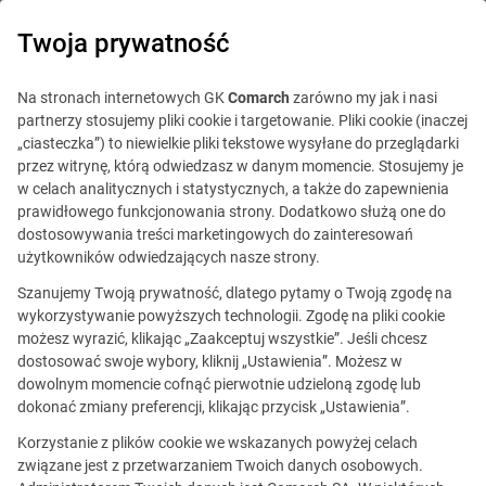
0
Twoja prywatność
Na stronach internetowych GK
Comarch
zarówno my jak i nasi
partnerzy stosujemy pliki cookie i targetowanie. Pliki cookie (inaczej
„ciasteczka”) to niewielkie pliki tekstowe wysyłane do przeglądarki
przez witrynę, którą odwiedzasz w danym momencie. Stosujemy je
w celach analitycznych i statystycznych, a także do zapewnienia
prawidłowego funkcjonowania strony. Dodatkowo służą one do
dostosowywania treści marketingowych do zainteresowań
użytkowników odwiedzających nasze strony.
Szanujemy Twoją prywatność, dlatego pytamy o Twoją zgodę na
wykorzystywanie powyższych technologii. Zgodę na pliki cookie
możesz wyrazić, klikając „Zaakceptuj wszystkie”. Jeśli chcesz
dostosować swoje wybory, kliknij „Ustawienia”. Możesz w
dowolnym momencie cofnąć pierwotnie udzieloną zgodę lub
Ta oferta jest już
dokonać zmiany preferencji, klikając przycisk „Ustawienia”.
nieaktualna.
Korzystanie z plików cookie we wskazanych powyżej celach
związane jest z przetwarzaniem Twoich danych osobowych.