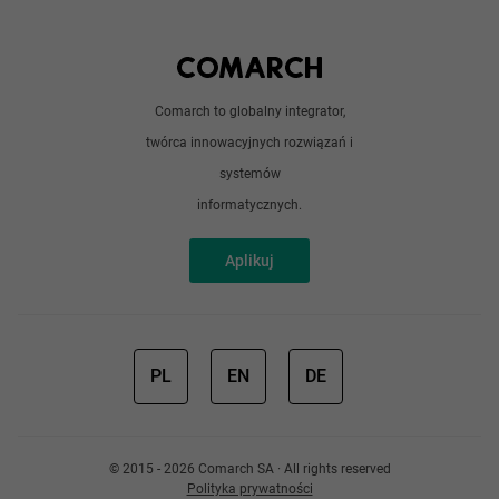
Python
Out of office
Android / iOS
Poradnik
Doświadczeni programiści
Comarch to globalny integrator,
O nas
twórca innowacyjnych rozwiązań i
Analitycy
Redakcja
systemów
Sztuczna inteligencja
informatycznych.
Aplikuj
PL
EN
DE
© 2015 - 2026 Comarch SA · All rights reserved
Polityka prywatności