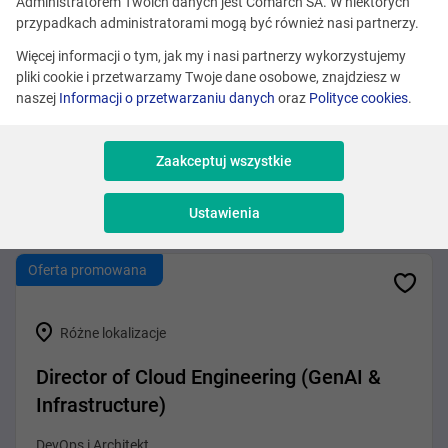
Zobacz podobne oferty
Administratorem Twoich danych jest Comarch SA. W niektórych
przypadkach administratorami mogą być również nasi partnerzy.
Więcej informacji o tym, jak my i nasi partnerzy wykorzystujemy
pliki cookie i przetwarzamy Twoje dane osobowe, znajdziesz w
Różne lokalizacje
naszej
Informacji o przetwarzaniu danych
oraz
Polityce cookies
.
Solution Architect / Presales Expert
(BSS/OSS – Telco)
Zaakceptuj wszystkie
Sprzedaż i Consulting
Ustawienia
Oferta promowana
Różne lokalizacje
Director of Cloud Engineering (GenAI &
Infrastructure)
DevOps i Architekt