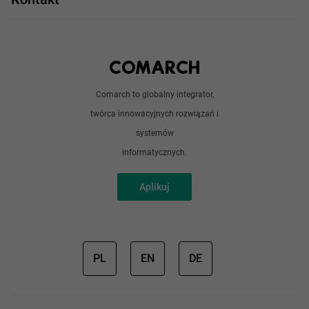
Angular
Technologie
Python
Out of office
Android / iOS
Poradnik
Doświadczeni programiści
Comarch to globalny integrator,
O nas
twórca innowacyjnych rozwiązań i
Analitycy
Redakcja
systemów
Sztuczna inteligencja
informatycznych.
Aplikuj
PL
EN
DE