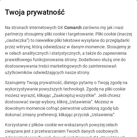
0
Twoja prywatność
Na stronach internetowych GK
Comarch
zarówno my jak i nasi
partnerzy stosujemy pliki cookie i targetowanie. Pliki cookie (inaczej
„ciasteczka”) to niewielkie pliki tekstowe wysyłane do przeglądarki
przez witrynę, którą odwiedzasz w danym momencie. Stosujemy je
w celach analitycznych i statystycznych, a także do zapewnienia
prawidłowego funkcjonowania strony. Dodatkowo służą one do
dostosowywania treści marketingowych do zainteresowań
użytkowników odwiedzających nasze strony.
Szanujemy Twoją prywatność, dlatego pytamy o Twoją zgodę na
wykorzystywanie powyższych technologii. Zgodę na pliki cookie
możesz wyrazić, klikając „Zaakceptuj wszystkie”. Jeśli chcesz
dostosować swoje wybory, kliknij „Ustawienia”. Możesz w
dowolnym momencie cofnąć pierwotnie udzieloną zgodę lub
Ta oferta jest już
dokonać zmiany preferencji, klikając przycisk „Ustawienia”.
nieaktualna.
Korzystanie z plików cookie we wskazanych powyżej celach
związane jest z przetwarzaniem Twoich danych osobowych.