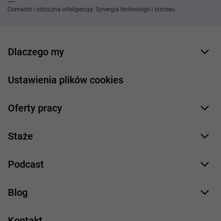
Comarch i sztuczna inteligencja: Synergia technologii i biznesu
Dlaczego my
Nasi pracownicy
Ustawienia plików cookies
Co oferujemy
Oferty pracy
Nasze projekty
Formularz aplikacyjny
Profile zawodowe
Staże
Java
Proces rekrutacji
Staże IT
Podcast
.NET
Staż UX/UI
Comarch Careers
C++
Blog
Take IT
JavaScript
Praca w IT
Kontakt