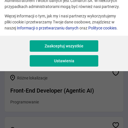
Zobacz podobne oferty
Administratorem Twoich danych jest Comarch SA. W niektórych
przypadkach administratorami mogą być również nasi partnerzy.
Więcej informacji o tym, jak my i nasi partnerzy wykorzystujemy
pliki cookie i przetwarzamy Twoje dane osobowe, znajdziesz w
Różne lokalizacje
naszej
Informacji o przetwarzaniu danych
oraz
Polityce cookies
.
.NET Developer (Agentic AI)
Zaakceptuj wszystkie
Programowanie
Ustawienia
Różne lokalizacje
Front-End Developer (Agentic AI)
Programowanie