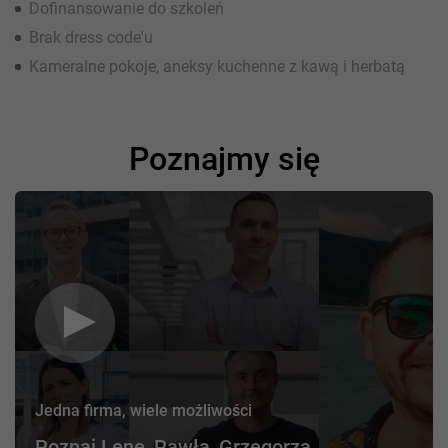
Dofinansowanie do szkoleń
Brak dress code'u
Kameralne pokoje, aneksy kuchenne z kawą i herbatą
Poznajmy się
Jedna firma, wiele możliwości
Poznaj Lenę, Pawła, Grzegorza,