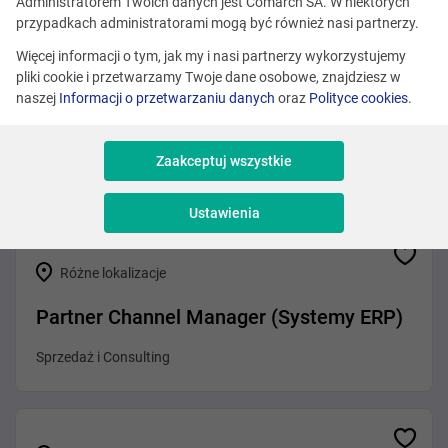
Zobacz podobne oferty
Administratorem Twoich danych jest Comarch SA. W niektórych
przypadkach administratorami mogą być również nasi partnerzy.
Więcej informacji o tym, jak my i nasi partnerzy wykorzystujemy
pliki cookie i przetwarzamy Twoje dane osobowe, znajdziesz w
Różne lokalizacje
naszej
Informacji o przetwarzaniu danych
oraz
Polityce cookies
.
Business Systems Analyst (Insurance)
Zaakceptuj wszystkie
Analiza
Ustawienia
Różne lokalizacje
Partner Channel Manager (Systemy ERP)
Sprzedaż i Consulting