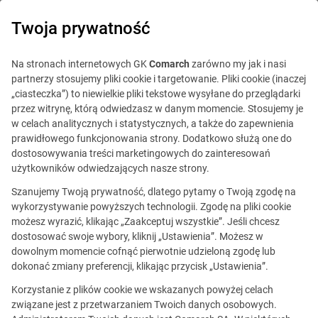
0
Twoja prywatność
Na stronach internetowych GK
Comarch
zarówno my jak i nasi
partnerzy stosujemy pliki cookie i targetowanie. Pliki cookie (inaczej
„ciasteczka”) to niewielkie pliki tekstowe wysyłane do przeglądarki
przez witrynę, którą odwiedzasz w danym momencie. Stosujemy je
w celach analitycznych i statystycznych, a także do zapewnienia
prawidłowego funkcjonowania strony. Dodatkowo służą one do
dostosowywania treści marketingowych do zainteresowań
użytkowników odwiedzających nasze strony.
Szanujemy Twoją prywatność, dlatego pytamy o Twoją zgodę na
wykorzystywanie powyższych technologii. Zgodę na pliki cookie
możesz wyrazić, klikając „Zaakceptuj wszystkie”. Jeśli chcesz
dostosować swoje wybory, kliknij „Ustawienia”. Możesz w
dowolnym momencie cofnąć pierwotnie udzieloną zgodę lub
Ta oferta jest już
dokonać zmiany preferencji, klikając przycisk „Ustawienia”.
nieaktualna.
Korzystanie z plików cookie we wskazanych powyżej celach
związane jest z przetwarzaniem Twoich danych osobowych.