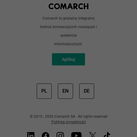
Android / iOS
Poradnik
Doświadczeni programiści
Comarch to globalny integrator,
O nas
twórca innowacyjnych rozwiązań i
Analitycy
Redakcja
systemów
Sztuczna inteligencja
informatycznych.
Aplikuj
PL
EN
DE
© 2015 - 2026 Comarch SA · All rights reserved
Polityka prywatności