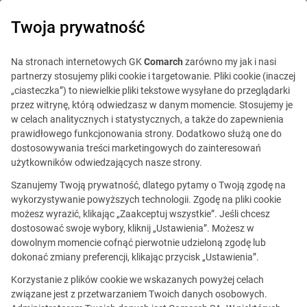
0
Twoja prywatność
Na stronach internetowych GK
Comarch
zarówno my jak i nasi
partnerzy stosujemy pliki cookie i targetowanie. Pliki cookie (inaczej
„ciasteczka”) to niewielkie pliki tekstowe wysyłane do przeglądarki
przez witrynę, którą odwiedzasz w danym momencie. Stosujemy je
w celach analitycznych i statystycznych, a także do zapewnienia
prawidłowego funkcjonowania strony. Dodatkowo służą one do
dostosowywania treści marketingowych do zainteresowań
użytkowników odwiedzających nasze strony.
Szanujemy Twoją prywatność, dlatego pytamy o Twoją zgodę na
wykorzystywanie powyższych technologii. Zgodę na pliki cookie
możesz wyrazić, klikając „Zaakceptuj wszystkie”. Jeśli chcesz
dostosować swoje wybory, kliknij „Ustawienia”. Możesz w
dowolnym momencie cofnąć pierwotnie udzieloną zgodę lub
Ta oferta jest już
dokonać zmiany preferencji, klikając przycisk „Ustawienia”.
nieaktualna.
Korzystanie z plików cookie we wskazanych powyżej celach
związane jest z przetwarzaniem Twoich danych osobowych.