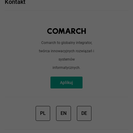
Kontakt
Angular
Technologie
Python
Out of office
Android / iOS
Poradnik
Doświadczeni programiści
Comarch to globalny integrator,
O nas
twórca innowacyjnych rozwiązań i
Analitycy
Redakcja
systemów
Sztuczna inteligencja
informatycznych.
Aplikuj
PL
EN
DE