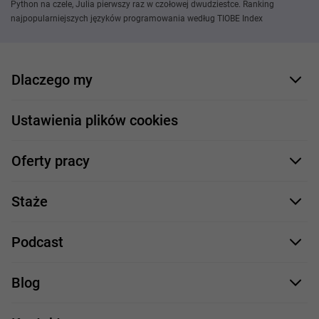
Python na czele, Julia pierwszy raz w czołowej dwudziestce. Ranking
najpopularniejszych języków programowania według TIOBE Index
Dlaczego my
Nasi pracownicy
Ustawienia plików cookies
Co oferujemy
Oferty pracy
Nasze projekty
Formularz aplikacyjny
Profile zawodowe
Staże
Java
Proces rekrutacji
Staże IT
Podcast
.NET
Staż UX/UI
Comarch Careers
C++
Blog
Take IT
JavaScript
Praca w IT