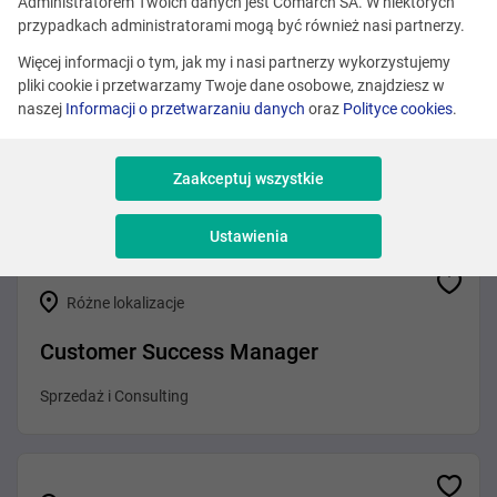
Zobacz podobne oferty
Administratorem Twoich danych jest Comarch SA. W niektórych
przypadkach administratorami mogą być również nasi partnerzy.
Więcej informacji o tym, jak my i nasi partnerzy wykorzystujemy
pliki cookie i przetwarzamy Twoje dane osobowe, znajdziesz w
Różne lokalizacje
naszej
Informacji o przetwarzaniu danych
oraz
Polityce cookies
.
Java Developer
Zaakceptuj wszystkie
Programowanie
Ustawienia
Różne lokalizacje
Customer Success Manager
Sprzedaż i Consulting