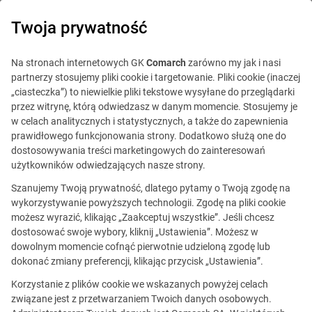
0
Twoja prywatność
Na stronach internetowych GK
Comarch
zarówno my jak i nasi
partnerzy stosujemy pliki cookie i targetowanie. Pliki cookie (inaczej
„ciasteczka”) to niewielkie pliki tekstowe wysyłane do przeglądarki
przez witrynę, którą odwiedzasz w danym momencie. Stosujemy je
w celach analitycznych i statystycznych, a także do zapewnienia
prawidłowego funkcjonowania strony. Dodatkowo służą one do
dostosowywania treści marketingowych do zainteresowań
użytkowników odwiedzających nasze strony.
Szanujemy Twoją prywatność, dlatego pytamy o Twoją zgodę na
wykorzystywanie powyższych technologii. Zgodę na pliki cookie
możesz wyrazić, klikając „Zaakceptuj wszystkie”. Jeśli chcesz
dostosować swoje wybory, kliknij „Ustawienia”. Możesz w
dowolnym momencie cofnąć pierwotnie udzieloną zgodę lub
Ta oferta jest już
dokonać zmiany preferencji, klikając przycisk „Ustawienia”.
nieaktualna.
Korzystanie z plików cookie we wskazanych powyżej celach
związane jest z przetwarzaniem Twoich danych osobowych.