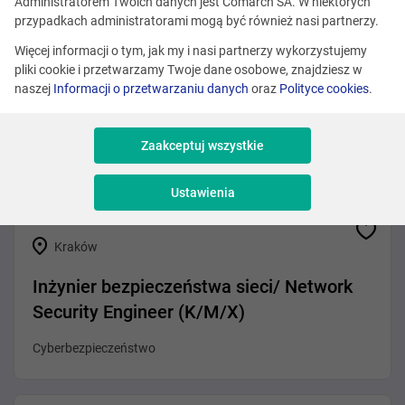
Zobacz podobne oferty
Administratorem Twoich danych jest Comarch SA. W niektórych
przypadkach administratorami mogą być również nasi partnerzy.
Więcej informacji o tym, jak my i nasi partnerzy wykorzystujemy
pliki cookie i przetwarzamy Twoje dane osobowe, znajdziesz w
Różne lokalizacje
naszej
Informacji o przetwarzaniu danych
oraz
Polityce cookies
.
Erlang Developer
Zaakceptuj wszystkie
Programowanie
Ustawienia
Kraków
Inżynier bezpieczeństwa sieci/ Network
Security Engineer (K/M/X)
Cyberbezpieczeństwo