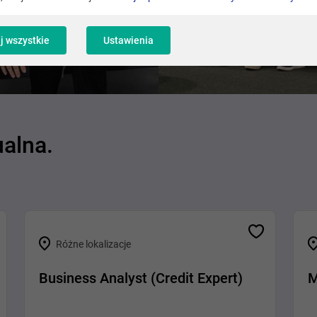
j wszystkie
Ustawienia
ualna.
Różne lokalizacje
Business Analyst (Credit Expert)
M