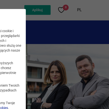
0
PL
Aplikuj
i cookie i
o przeglądarki
ch i
kowo służą one
jących nasze
wyższych
i chcesz
pierwotnie
zaniem Twoich
rzypadkach
zamy Twoje
ookies
.