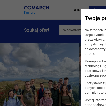
O nas
Oferty pr
Twoja p
Szukaj ofert
Na stronach 
targetowanie. 
przez witrynę
statystycznyc
do dostosowyw
strony.
Szanujemy Two
technologii. Z
dostosować sw
udzieloną zgod
Korzystanie z
danych osobow
administrator
Więcej informa
dane osobowe,