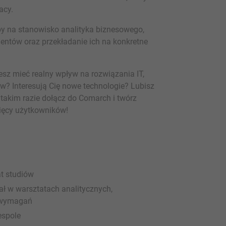
acy.
y na stanowisko analityka biznesowego,
entów oraz przekładanie ich na konkretne
sz mieć realny wpływ na rozwiązania IT,
w? Interesują Cię nowe technologie? Lubisz
takim razie dołącz do Comarch i twórz
sięcy użytkowników!
at studiów
ł w warsztatach analitycznych,
 wymagań
espole