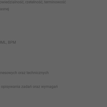
wiedzialność, rzetelność, terminowość
łasnej
 UML, BPM
iznesowych oraz technicznych
lu opisywania zadań oraz wymagań