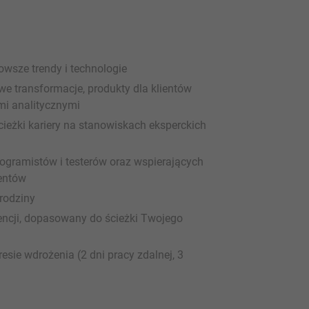
owsze trendy i technologie
we transformacje, produkty dla klientów
i analitycznymi
ieżki kariery na stanowiskach eksperckich
ogramistów i testerów oraz wspierających
ientów
rodziny
erencji, dopasowany do ścieżki Twojego
ie wdrożenia (2 dni pracy zdalnej, 3