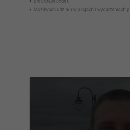
Brak dress code'u
Możliwość udziału w akcjach i wydarzeniach p