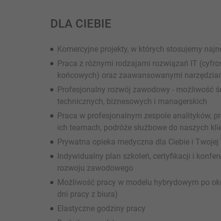
DLA CIEBIE
Komercyjne projekty, w których stosujemy najn
Praca z różnymi rodzajami rozwiązań IT (cyfro
końcowych) oraz zaawansowanymi narzędziam
Profesjonalny rozwój zawodowy - możliwość śc
technicznych, biznesowych i managerskich
Praca w profesjonalnym zespole analityków, pr
ich teamach, podróże służbowe do naszych kl
Prywatna opieka medyczna dla Ciebie i Twojej 
Indywidualny plan szkoleń, certyfikacji i konf
rozwoju zawodowego
Możliwość pracy w modelu hybrydowym po okres
dni pracy z biura)
Elastyczne godziny pracy