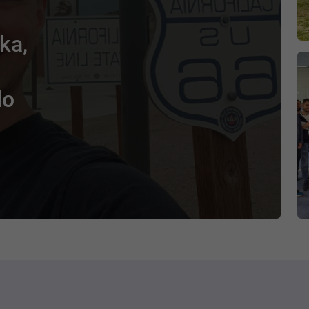
ka,
do