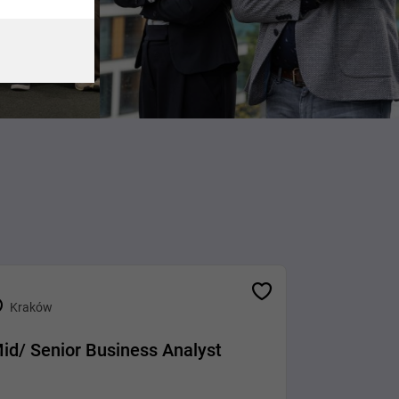
Kraków
id/ Senior Business Analyst