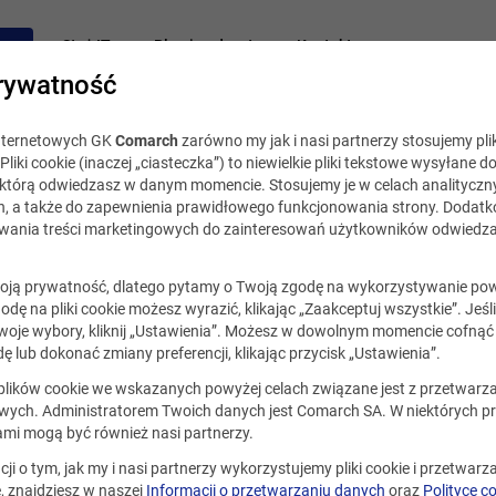
acy
Staż IT
Blog i podcast
Kontakt
rywatność
internetowych GK
Comarch
zarówno my jak i nasi partnerzy stosujemy plik
Pliki cookie (inaczej „ciasteczka”) to niewielkie pliki tekstowe wysyłane d
, którą odwiedzasz w danym momencie. Stosujemy je w celach analityczny
h, a także do zapewnienia prawidłowego funkcjonowania strony. Dodat
ania treści marketingowych do zainteresowań użytkowników odwiedza
ją prywatność, dlatego pytamy o Twoją zgodę na wykorzystywanie po
godę na pliki cookie możesz wyrazić, klikając „Zaakceptuj wszystkie”. Jeśl
oje wybory, kliknij „Ustawienia”. Możesz w dowolnym momencie cofnąć 
ę lub dokonać zmiany preferencji, klikając przycisk „Ustawienia”.
 plików cookie we wskazanych powyżej celach związane jest z przetwar
ych. Administratorem Twoich danych jest Comarch SA. W niektórych p
ami mogą być również nasi partnerzy.
cji o tym, jak my i nasi partnerzy wykorzystujemy pliki cookie i przetwar
 znajdziesz w naszej
Informacji o przetwarzaniu danych
oraz
Polityce c