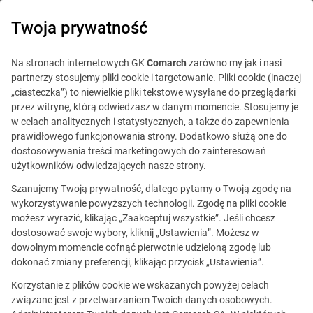
0
Twoja prywatność
Na stronach internetowych GK
Comarch
zarówno my jak i nasi
partnerzy stosujemy pliki cookie i targetowanie. Pliki cookie (inaczej
„ciasteczka”) to niewielkie pliki tekstowe wysyłane do przeglądarki
przez witrynę, którą odwiedzasz w danym momencie. Stosujemy je
w celach analitycznych i statystycznych, a także do zapewnienia
prawidłowego funkcjonowania strony. Dodatkowo służą one do
dostosowywania treści marketingowych do zainteresowań
użytkowników odwiedzających nasze strony.
Szanujemy Twoją prywatność, dlatego pytamy o Twoją zgodę na
wykorzystywanie powyższych technologii. Zgodę na pliki cookie
możesz wyrazić, klikając „Zaakceptuj wszystkie”. Jeśli chcesz
dostosować swoje wybory, kliknij „Ustawienia”. Możesz w
dowolnym momencie cofnąć pierwotnie udzieloną zgodę lub
Ta oferta jest już
dokonać zmiany preferencji, klikając przycisk „Ustawienia”.
nieaktualna.
Korzystanie z plików cookie we wskazanych powyżej celach
związane jest z przetwarzaniem Twoich danych osobowych.