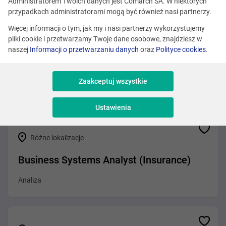
Zobacz podobne oferty
Administratorem Twoich danych jest Comarch SA. W niektórych
przypadkach administratorami mogą być również nasi partnerzy.
Więcej informacji o tym, jak my i nasi partnerzy wykorzystujemy
pliki cookie i przetwarzamy Twoje dane osobowe, znajdziesz w
Różne lokalizacje
naszej
Informacji o przetwarzaniu danych
oraz
Polityce cookies
.
MLOps Engineer
Zaakceptuj wszystkie
DevOps i Architekt
Ustawienia
Różne lokalizacje
Business Systems Analyst (Insurance)
Analiza