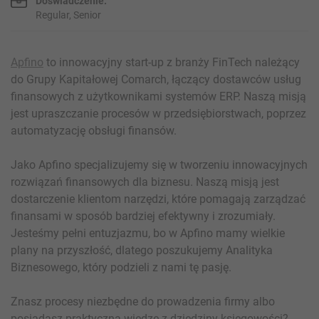
Doświadczenie:
Regular, Senior
Apfino
to innowacyjny start-up z branży FinTech należący
do Grupy Kapitałowej Comarch, łączący dostawców usług
finansowych z użytkownikami systemów ERP. Naszą misją
jest upraszczanie procesów w przedsiębiorstwach, poprzez
automatyzację obsługi finansów.
Jako Apfino specjalizujemy się w tworzeniu innowacyjnych
rozwiązań finansowych dla biznesu. Naszą misją jest
dostarczenie klientom narzędzi, które pomagają zarządzać
finansami w sposób bardziej efektywny i zrozumiały.
Jesteśmy pełni entuzjazmu, bo w Apfino mamy wielkie
plany na przyszłość, dlatego poszukujemy Analityka
Biznesowego, który podzieli z nami tę pasję.
Znasz procesy niezbędne do prowadzenia firmy albo
posiadasz praktyczną wiedzę z dziedziny księgowości?