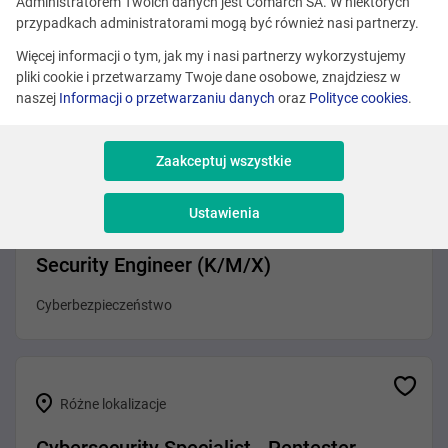
Administratorem Twoich danych jest Comarch SA. W niektórych
Różne lokalizacje
przypadkach administratorami mogą być również nasi partnerzy.
Erlang Developer
Więcej informacji o tym, jak my i nasi partnerzy wykorzystujemy
pliki cookie i przetwarzamy Twoje dane osobowe, znajdziesz w
Programowanie
naszej
Informacji o przetwarzaniu danych
oraz
Polityce cookies
.
Zaakceptuj wszystkie
Kraków
Ustawienia
Inżynier bezpieczeństwa sieci/ Network
Security Engineer (K/M/X)
Cyberbezpieczeństwo
Różne lokalizacje