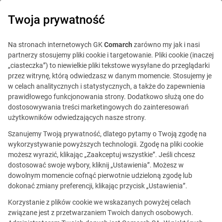
0
Twoja prywatność
Na stronach internetowych GK
Comarch
zarówno my jak i nasi
partnerzy stosujemy pliki cookie i targetowanie. Pliki cookie (inaczej
„ciasteczka”) to niewielkie pliki tekstowe wysyłane do przeglądarki
przez witrynę, którą odwiedzasz w danym momencie. Stosujemy je
w celach analitycznych i statystycznych, a także do zapewnienia
prawidłowego funkcjonowania strony. Dodatkowo służą one do
dostosowywania treści marketingowych do zainteresowań
użytkowników odwiedzających nasze strony.
Szanujemy Twoją prywatność, dlatego pytamy o Twoją zgodę na
Ta oferta jest już
wykorzystywanie powyższych technologii. Zgodę na pliki cookie
możesz wyrazić, klikając „Zaakceptuj wszystkie”. Jeśli chcesz
nieaktualna.
dostosować swoje wybory, kliknij „Ustawienia”. Możesz w
dowolnym momencie cofnąć pierwotnie udzieloną zgodę lub
Zobacz podobne oferty
dokonać zmiany preferencji, klikając przycisk „Ustawienia”.
Korzystanie z plików cookie we wskazanych powyżej celach
związane jest z przetwarzaniem Twoich danych osobowych.