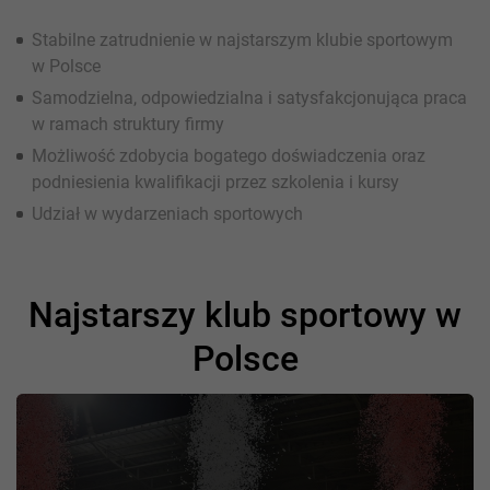
Stabilne zatrudnienie w najstarszym klubie sportowym
w Polsce
Samodzielna, odpowiedzialna i satysfakcjonująca praca
w ramach struktury firmy
Możliwość zdobycia bogatego doświadczenia oraz
podniesienia kwalifikacji przez szkolenia i kursy
Udział w wydarzeniach sportowych
Najstarszy klub sportowy w
Polsce