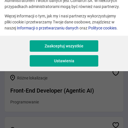
Zobacz podobne oferty
Administratorem Twoich danych jest Comarch SA. W niektórych
przypadkach administratorami mogą być również nasi partnerzy.
Więcej informacji o tym, jak my i nasi partnerzy wykorzystujemy
pliki cookie i przetwarzamy Twoje dane osobowe, znajdziesz w
Różne lokalizacje
naszej
Informacji o przetwarzaniu danych
oraz
Polityce cookies
.
.NET Developer (Agentic AI)
Zaakceptuj wszystkie
Programowanie
Ustawienia
Różne lokalizacje
Front-End Developer (Agentic AI)
Programowanie