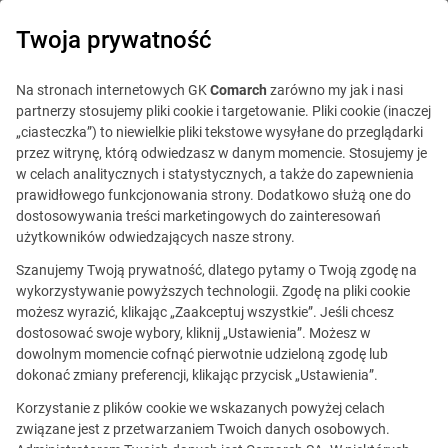
0
Twoja prywatność
Na stronach internetowych GK
Comarch
zarówno my jak i nasi
partnerzy stosujemy pliki cookie i targetowanie. Pliki cookie (inaczej
„ciasteczka”) to niewielkie pliki tekstowe wysyłane do przeglądarki
przez witrynę, którą odwiedzasz w danym momencie. Stosujemy je
w celach analitycznych i statystycznych, a także do zapewnienia
prawidłowego funkcjonowania strony. Dodatkowo służą one do
dostosowywania treści marketingowych do zainteresowań
użytkowników odwiedzających nasze strony.
Szanujemy Twoją prywatność, dlatego pytamy o Twoją zgodę na
wykorzystywanie powyższych technologii. Zgodę na pliki cookie
możesz wyrazić, klikając „Zaakceptuj wszystkie”. Jeśli chcesz
dostosować swoje wybory, kliknij „Ustawienia”. Możesz w
dowolnym momencie cofnąć pierwotnie udzieloną zgodę lub
Ta oferta jest już
dokonać zmiany preferencji, klikając przycisk „Ustawienia”.
nieaktualna.
Korzystanie z plików cookie we wskazanych powyżej celach
związane jest z przetwarzaniem Twoich danych osobowych.