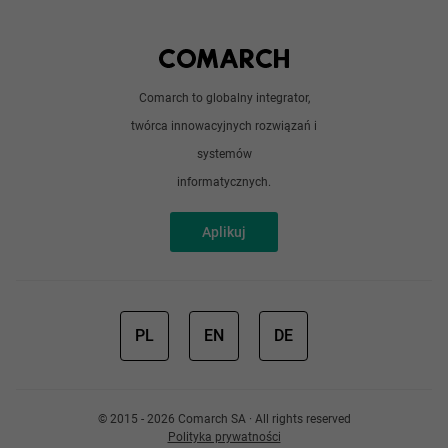
Python
Out of office
Android / iOS
Poradnik
Doświadczeni programiści
Comarch to globalny integrator,
O nas
twórca innowacyjnych rozwiązań i
Analitycy
Redakcja
systemów
Sztuczna inteligencja
informatycznych.
Aplikuj
PL
EN
DE
© 2015 - 2026 Comarch SA · All rights reserved
Polityka prywatności