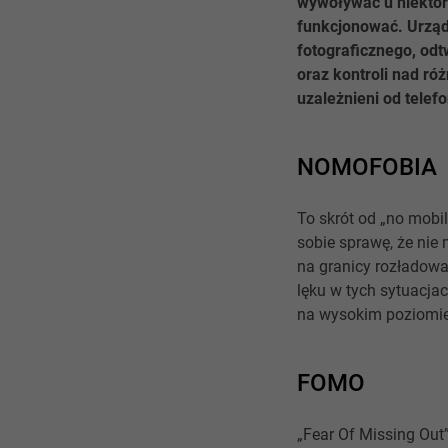
wywoływać u niektóry
funkcjonować. Urządz
fotograficznego, odt
oraz kontroli nad ró
uzależnieni od tele
NOMOFOBIA
To skrót od „no mobil
sobie sprawę, że nie 
na granicy rozładowa
lęku w tych sytuacja
na wysokim poziomie.
FOMO
„Fear Of Missing Out”