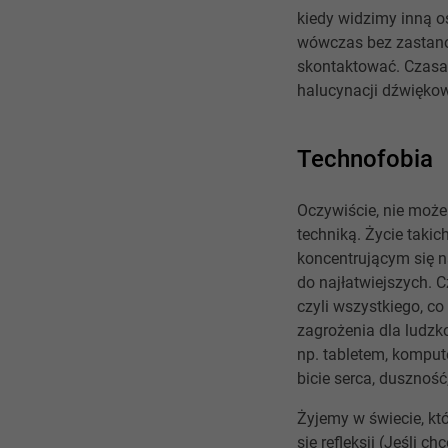
kiedy widzimy inną o
wówczas bez zastanow
skontaktować. Czasam
halucynacji dźwiękow
Technofobia
Oczywiście, nie może
techniką. Życie taki
koncentrującym się n
do najłatwiejszych. C
czyli wszystkiego, c
zagrożenia dla ludzk
np. tabletem, komput
bicie serca, dusznoś
Żyjemy w świecie, kt
się refleksji (Jeśli c