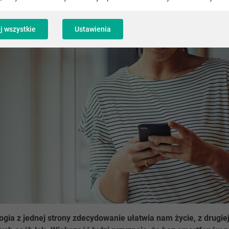
j wszystkie
Ustawienia
gia z jednej strony zdecydowanie ułatwia nam życie, z drugie