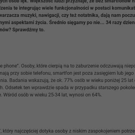
ch osób lęk. Większość ludzi przyznaje, że bez smartfonów ni
enia te integrując wiele funkcjonalności w postaci komunikat
warzacza muzyki, nawigacji, czy też notatnika, dają nam pocz
żnymi aspektami życia. Średnio sięgamy po nie... 34 razy dzien
fonów? Sprawdźmy to.
e phone”. Osoby, które cierpią na to zaburzenie odczuwają niepo
mają przy sobie telefonu, smartfon jest poza zasięgiem lub jego 
nia. Badania wskazują, że ok. 77% osób w wieku poniżej 25 lat 
ch. Odsetek ten wprawdzie spada w przypadku starszego pokolen
 Wśród osób w wieku 25-34 lat, wynosi on 64%.
, który najczęściej dotyka osoby z niskim zaspokojeniem potrze