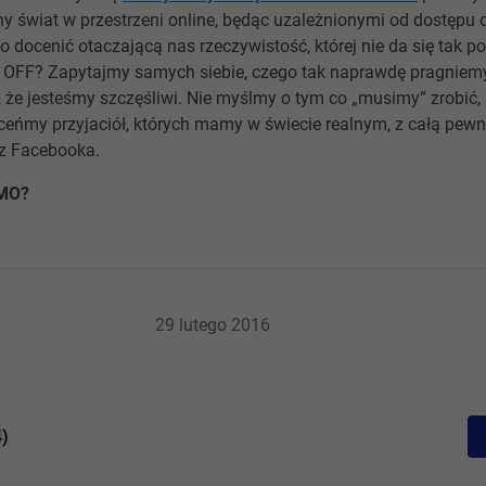
y świat w przestrzeni online, będąc uzależnionymi od dostępu d
 docenić otaczającą nas rzeczywistość, której nie da się tak p
 OFF? Zapytajmy samych siebie, czego tak naprawdę pragniemy
 że jesteśmy szczęśliwi. Nie myślmy o tym co „musimy” zrobić,
ceńmy przyjaciół, których mamy w świecie realnym, z całą pewn
 z Facebooka.
OMO?
29 lutego 2016
4)