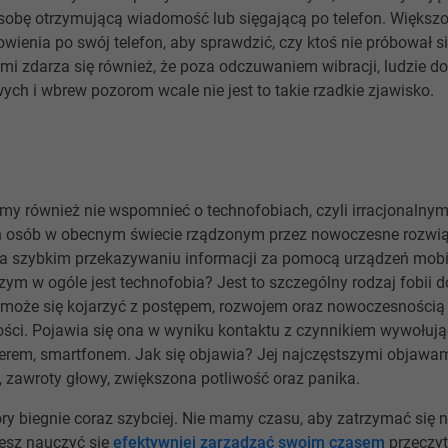
sobę otrzymującą wiadomość lub sięgającą po telefon. Większo
ienia po swój telefon, aby sprawdzić, czy ktoś nie próbował si
i zdarza się również, że poza odczuwaniem wibracji, ludzie d
ych i wbrew pozorom wcale nie jest to takie rzadkie zjawisko.
my również nie wspomnieć o technofobiach, czyli irracjonalnym
ch osób w obecnym świecie rządzonym przez nowoczesne rozwią
a szybkim przekazywaniu informacji za pomocą urządzeń mobil
zym w ogóle jest technofobia? Jest to szczególny rodzaj fobii d
o może się kojarzyć z postępem, rozwojem oraz nowoczesności
ości. Pojawia się ona w wyniku kontaktu z czynnikiem wywołują
erem, smartfonem. Jak się objawia? Jej najczęstszymi objawam
ć, zawroty głowy, zwiększona potliwość oraz panika.
óry biegnie coraz szybciej. Nie mamy czasu, aby zatrzymać się 
hcesz nauczyć się
efektywniej zarządzać swoim czasem
przeczyta