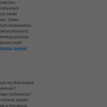
przed tym,
ompulsywnym
nut zwłoki
alne. Zatem
anych bezpośrednio
połecznościowych.
centracją podczas
postaci push
trację i pamięć
yło się Wam kiedyś,
wiadomość?
akiego zachowania?
óre chcemy szybko
 się w momencie,