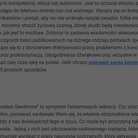
h kompetencji, relacji lub autonomii. Jest to uczucie strachu 
ostępu do telefonu ominie nas coś ważnego. Wyraża się on k
katorów i portali, aby nic nie umknęło naszej uwadze. Kilka mi
 możemy stracić życiową szansą, której skutki będą nieodwrac
, jak jest to możliwe. Dotyczy to zarówno wiadomości skierow
otyczących treści publikowanych na różnego rodzaju portalach s
wiąże się to z obniżeniem efektywności pracy, problemami z kon
raz prokrastynacją. Udogodnienia dźwiękowe oraz wizualne w 
ć cały czas rękę na pulsie. Jeśli chcesz
poprawić swoją koncen
 5 prostych sposobów.
ation Sendrome” to symptom fantomowych wibracji. Czy zdarz
elefon, ponieważ wydawało Wam się, że właśnie otrzymaliście 
żdy z nas doświadczył tego w życiu. Co może być przyczyną t
 wiele. Jedną z nich jest odczuwanie nadmiernego napięcia, kt
również wynikać z pracy neuronów lustrzanych, które aktywują