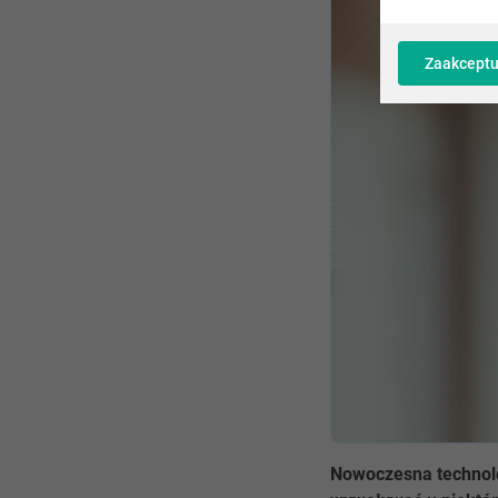
Zaakceptu
Nowoczesna technolo