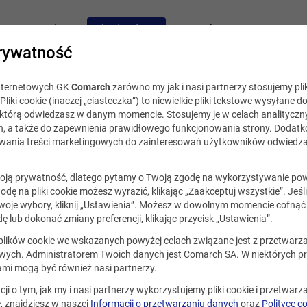
acy
Staż IT
Blog i podcast
Kontakt
rywatność
internetowych GK
Comarch
zarówno my jak i nasi partnerzy stosujemy plik
Pliki cookie (inaczej „ciasteczka”) to niewielkie pliki tekstowe wysyłane d
, którą odwiedzasz w danym momencie. Stosujemy je w celach analityczny
h, a także do zapewnienia prawidłowego funkcjonowania strony. Dodat
ania treści marketingowych do zainteresowań użytkowników odwiedza
ego 2016
ją prywatność, dlatego pytamy o Twoją zgodę na wykorzystywanie po
godę na pliki cookie możesz wyrazić, klikając „Zaakceptuj wszystkie”. Jeśl
ię, że przeoczysz ten artykuł?
oje wybory, kliknij „Ustawienia”. Możesz w dowolnym momencie cofnąć 
ę lub dokonać zmiany preferencji, klikając przycisk „Ustawienia”.
a FOMO? ;)
 plików cookie we wskazanych powyżej celach związane jest z przetwar
ych. Administratorem Twoich danych jest Comarch SA. W niektórych p
ami mogą być również nasi partnerzy.
Udostę
cji o tym, jak my i nasi partnerzy wykorzystujemy pliki cookie i przetwar
 znajdziesz w naszej
Informacji o przetwarzaniu danych
oraz
Polityce c