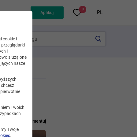
0
PL
Aplikuj
i cookie i
o przeglądarki
ch i
kowo służą one
jących nasze
wyższych
i chcesz
 Może
pierwotnie
zaniem Twoich
rzypadkach
pnij
Skomentuj
zamy Twoje
ookies
.