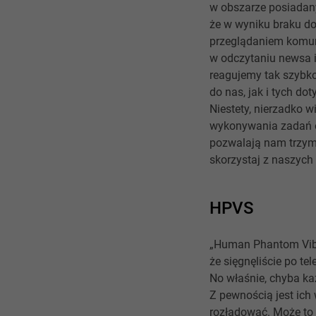
w obszarze posiadanyc
że w wyniku braku d
przeglądaniem komuni
w odczytaniu newsa i
reagujemy tak szybko
do nas, jak i tych d
Niestety, nierzadko 
wykonywania zadań o
pozwalają nam trzyma
skorzystaj z naszych
HPVS
„Human Phantom Vibr
że sięgnęliście po t
No właśnie, chyba ka
Z pewnością jest ich
rozładować. Może to 