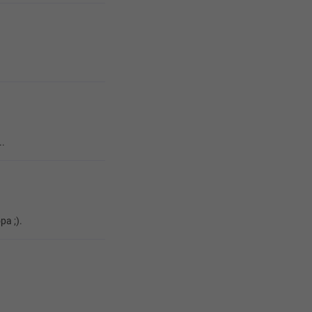
..
pa ;).