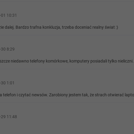
-01 10:31
e dalej. Bardzo trafna konkluzja, trzeba doceniać realny świat :)
-30 8:29
eszcze niedawno telefony komórkowe, komputery posiadali tylko nieliczni.
-30 1:01
telefon i czytać newsów. Zarobiony jestem tak, że strach otwierać lapto
-29 11:48