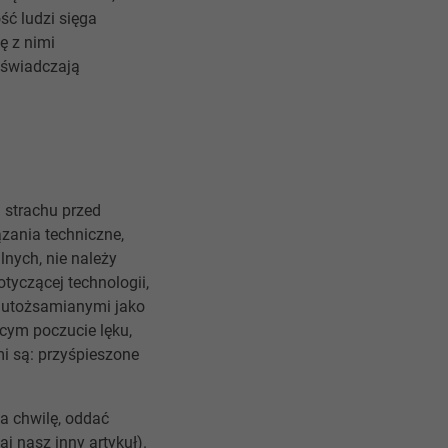
ść ludzi sięga
ę z nimi
oświadczają
 strachu przed
zania techniczne,
nych, nie należy
otyczącej technologii,
ą utożsamianymi jako
cym poczucie lęku,
i są: przyśpieszone
na chwilę, oddać
j nasz inny artykuł).