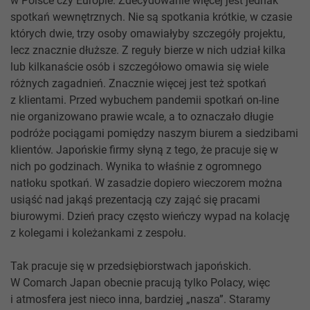
w Polsce czy Europie. Zdecydowanie więcej jest jednak
spotkań wewnętrznych. Nie są spotkania krótkie, w czasie
których dwie, trzy osoby omawiałyby szczegóły projektu,
lecz znacznie dłuższe. Z reguły bierze w nich udział kilka
lub kilkanaście osób i szczegółowo omawia się wiele
różnych zagadnień. Znacznie więcej jest też spotkań
z klientami. Przed wybuchem pandemii spotkań on-line
nie organizowano prawie wcale, a to oznaczało długie
podróże pociągami pomiędzy naszym biurem a siedzibami
klientów. Japońskie firmy słyną z tego, że pracuje się w
nich po godzinach. Wynika to właśnie z ogromnego
natłoku spotkań. W zasadzie dopiero wieczorem można
usiąść nad jakąś prezentacją czy zająć się pracami
biurowymi. Dzień pracy często wieńczy wypad na kolację
z kolegami i koleżankami z zespołu.
Tak pracuje się w przedsiębiorstwach japońskich.
W Comarch Japan obecnie pracują tylko Polacy, więc
i atmosfera jest nieco inna, bardziej „nasza”. Staramy