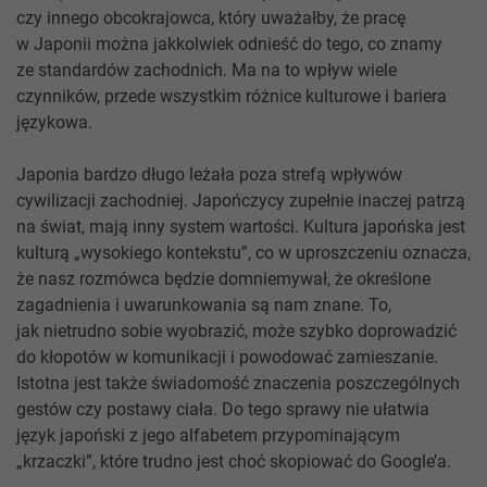
czy innego obcokrajowca, który uważałby, że pracę
w Japonii można jakkolwiek odnieść do tego, co znamy
ze standardów zachodnich. Ma na to wpływ wiele
czynników, przede wszystkim różnice kulturowe i bariera
językowa.
Japonia bardzo długo leżała poza strefą wpływów
cywilizacji zachodniej. Japończycy zupełnie inaczej patrzą
na świat, mają inny system wartości. Kultura japońska jest
kulturą „wysokiego kontekstu”, co w uproszczeniu oznacza,
że nasz rozmówca będzie domniemywał, że określone
zagadnienia i uwarunkowania są nam znane. To,
jak nietrudno sobie wyobrazić, może szybko doprowadzić
do kłopotów w komunikacji i powodować zamieszanie.
Istotna jest także świadomość znaczenia poszczególnych
gestów czy postawy ciała. Do tego sprawy nie ułatwia
język japoński z jego alfabetem przypominającym
„krzaczki”, które trudno jest choć skopiować do Google’a.