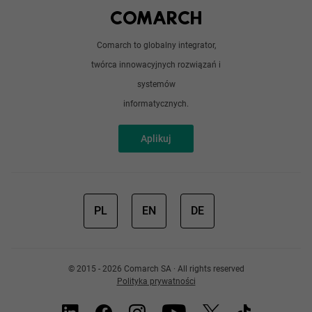
Android / iOS
Poradnik
Doświadczeni programiści
Comarch to globalny integrator,
O nas
twórca innowacyjnych rozwiązań i
Analitycy
Redakcja
systemów
Sztuczna inteligencja
informatycznych.
Aplikuj
PL
EN
DE
© 2015 - 2026 Comarch SA · All rights reserved
Polityka prywatności