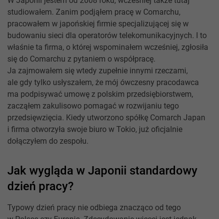
W Japonii jestem od 2008 roku, wcześniej także tutaj
studiowałem. Zanim podjąłem pracę w Comarchu,
pracowałem w japońskiej firmie specjalizującej się w
budowaniu sieci dla operatorów telekomunikacyjnych. I to
właśnie ta firma, o której wspominałem wcześniej, zgłosiła
się do Comarchu z pytaniem o współpracę.
Ja zajmowałem się wtedy zupełnie innymi rzeczami,
ale gdy tylko usłyszałem, że mój ówczesny pracodawca
ma podpisywać umowę z polskim przedsiębiorstwem,
zacząłem zakulisowo pomagać w rozwijaniu tego
przedsięwzięcia. Kiedy utworzono spółkę Comarch Japan
i firma otworzyła swoje biuro w Tokio, już oficjalnie
dołączyłem do zespołu.
Jak wygląda w Japonii standardowy
dzień pracy?
Typowy dzień pracy nie odbiega znacząco od tego