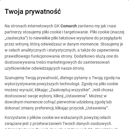
0
Twoja prywatność
IT Board
Na stronach internetowych GK
Comarch
zarówno my jak i nasi
partnerzy stosujemy pliki cookie i targetowanie. Pliki cookie (inaczej
„ciasteczka”) to niewielkie pliki tekstowe wysyłane do przeglądarki
przez witrynę, którą odwiedzasz w danym momencie. Stosujemy je
w celach analitycznych i statystycznych, a także do zapewnienia
prawidłowego funkcjonowania strony. Dodatkowo służą one do
dostosowywania treści marketingowych do zainteresowań
Blog
Out of office
użytkowników odwiedzających nasze strony.
23 października 2020
Szanujemy Twoją prywatność, dlatego pytamy o Twoją zgodę na
wykorzystywanie powyższych technologii. Zgodę na pliki cookie
możesz wyrazić, klikając „Zaakceptuj wszystkie”. Jeśli chcesz
Japonię da się lubić, ale trzeba
dostosować swoje wybory, kliknij „Ustawienia”. Możesz w
dowolnym momencie cofnąć pierwotnie udzieloną zgodę lub
się do niej dostosować.
dokonać zmiany preferencji, klikając przycisk „Ustawienia”.
Jak wygląda praca w Comarch
Korzystanie z plików cookie we wskazanych powyżej celach
związane jest z przetwarzaniem Twoich danych osobowych.
Japan