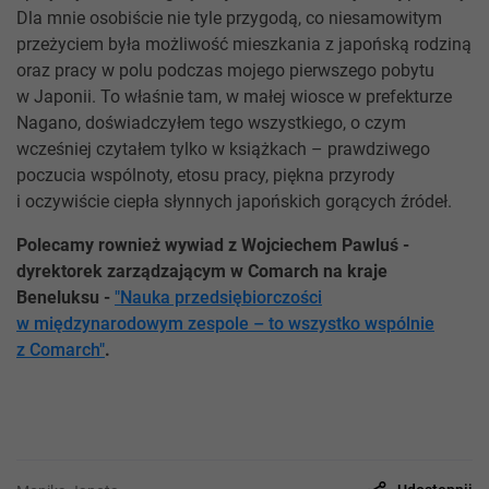
Dla mnie osobiście nie tyle przygodą, co niesamowitym
przeżyciem była możliwość mieszkania z japońską rodziną
oraz pracy w polu podczas mojego pierwszego pobytu
w Japonii. To właśnie tam, w małej wiosce w prefekturze
Nagano, doświadczyłem tego wszystkiego, o czym
wcześniej czytałem tylko w książkach – prawdziwego
poczucia wspólnoty, etosu pracy, piękna przyrody
i oczywiście ciepła słynnych japońskich gorących źródeł.
Polecamy rownież wywiad z Wojciechem Pawluś -
dyrektorek zarządzającym w Comarch na kraje
Beneluksu -
"Nauka przedsiębiorczości
w międzynarodowym zespole – to wszystko wspólnie
z Comarch"
.