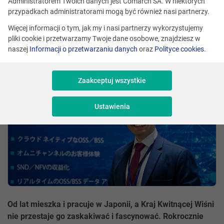
Administratorem Twoich danych jest Comarch SA. W niektórych
przypadkach administratorami mogą być również nasi partnerzy.
Monika Janota
Skomentuj
Więcej informacji o tym, jak my i nasi partnerzy wykorzystujemy
pliki cookie i przetwarzamy Twoje dane osobowe, znajdziesz w
Udostępnij
naszej
Informacji o przetwarzaniu danych
oraz
Polityce cookies
.
Zaakceptuj wszystkie
Ustawienia
Od lat mieszka i pracuje w Japonii, a Kraj Kwitnącej Wiśni
nie przestaje go zaskakiwać i fascynować. Rokrocznie