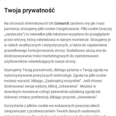
0
Twoja prywatność
IT Board
Na stronach internetowych GK
Comarch
zarówno my jak i nasi
partnerzy stosujemy pliki cookie i targetowanie. Pliki cookie (inaczej
„ciasteczka”) to niewielkie pliki tekstowe wysyłane do przeglądarki
przez witrynę, którą odwiedzasz w danym momencie. Stosujemy je
w celach analitycznych i statystycznych, a także do zapewnienia
prawidłowego funkcjonowania strony. Dodatkowo służą one do
dostosowywania treści marketingowych do zainteresowań
Blog
Out of office
użytkowników odwiedzających nasze strony.
30 stycznia 2018
Szanujemy Twoją prywatność, dlatego pytamy o Twoją zgodę na
wykorzystywanie powyższych technologii. Zgodę na pliki cookie
możesz wyrazić, klikając „Zaakceptuj wszystkie”. Jeśli chcesz
Jak się mieszka (i pracuje w IT!)
dostosować swoje wybory, kliknij „Ustawienia”. Możesz w
dowolnym momencie cofnąć pierwotnie udzieloną zgodę lub
w Gdańsku?
dokonać zmiany preferencji, klikając przycisk „Ustawienia”.
Korzystanie z plików cookie we wskazanych powyżej celach
Martyna Oczki
Skomentuj
związane jest z przetwarzaniem Twoich danych osobowych.