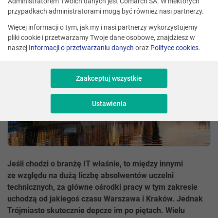
Administratorem Twoich danych jest Comarch SA. W niektórych
Udostępnij
przypadkach administratorami mogą być również nasi partnerzy.
Więcej informacji o tym, jak my i nasi partnerzy wykorzystujemy
pliki cookie i przetwarzamy Twoje dane osobowe, znajdziesz w
naszej
Informacji o przetwarzaniu danych
oraz
Polityce cookies
.
Zaakceptuj wszystkie
Ustawienia
Jeśli chodzi o branżę IT właśnie, to między innymi
ze względu na dużą liczbę absolwentów uczelni
technicznych, za główne ośrodki pracy w tym zakresie
uchodzą od jakiegoś czasu Warszawa i Kraków. Jednak
Trójmiasto skutecznie depcze im po piętach. Wielu