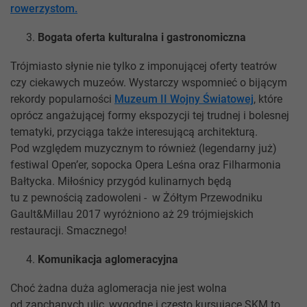
rowerzystom.
Bogata oferta kulturalna i gastronomiczna
Trójmiasto słynie nie tylko z imponującej oferty teatrów
czy ciekawych muzeów. Wystarczy wspomnieć o bijącym
rekordy popularności
Muzeum II Wojny Światowej
, które
oprócz angażującej formy ekspozycji tej trudnej i bolesnej
tematyki, przyciąga także interesującą architekturą.
Pod względem muzycznym to również (legendarny już)
festiwal Open’er, sopocka Opera Leśna oraz Filharmonia
Bałtycka. Miłośnicy przygód kulinarnych będą
tu z pewnością zadowoleni - w Żółtym Przewodniku
Gault&Millau 2017 wyróżniono aż 29 trójmiejskich
restauracji. Smacznego!
Komunikacja aglomeracyjna
Choć żadna duża aglomeracja nie jest wolna
od zapchanych ulic, wygodne i często kursujące SKM to