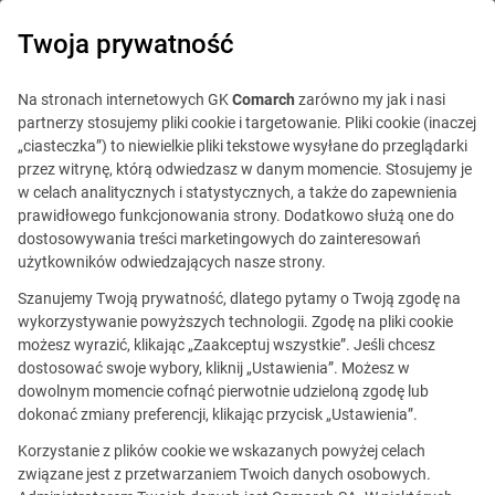
0
Twoja prywatność
IT Board
Na stronach internetowych GK
Comarch
zarówno my jak i nasi
partnerzy stosujemy pliki cookie i targetowanie. Pliki cookie (inaczej
„ciasteczka”) to niewielkie pliki tekstowe wysyłane do przeglądarki
przez witrynę, którą odwiedzasz w danym momencie. Stosujemy je
w celach analitycznych i statystycznych, a także do zapewnienia
prawidłowego funkcjonowania strony. Dodatkowo służą one do
dostosowywania treści marketingowych do zainteresowań
Blog
Praca w IT
użytkowników odwiedzających nasze strony.
21 sierpnia 2017
Szanujemy Twoją prywatność, dlatego pytamy o Twoją zgodę na
wykorzystywanie powyższych technologii. Zgodę na pliki cookie
możesz wyrazić, klikając „Zaakceptuj wszystkie”. Jeśli chcesz
Fakty i mity o pracy programisty
dostosować swoje wybory, kliknij „Ustawienia”. Możesz w
dowolnym momencie cofnąć pierwotnie udzieloną zgodę lub
dokonać zmiany preferencji, klikając przycisk „Ustawienia”.
Martyna Oczki
Skomentuj
Korzystanie z plików cookie we wskazanych powyżej celach
Udostępnij
związane jest z przetwarzaniem Twoich danych osobowych.