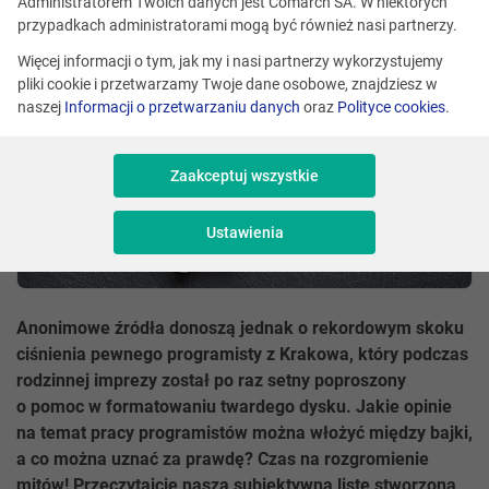
Administratorem Twoich danych jest Comarch SA. W niektórych
przypadkach administratorami mogą być również nasi partnerzy.
Więcej informacji o tym, jak my i nasi partnerzy wykorzystujemy
pliki cookie i przetwarzamy Twoje dane osobowe, znajdziesz w
naszej
Informacji o przetwarzaniu danych
oraz
Polityce cookies
.
Zaakceptuj wszystkie
Ustawienia
Anonimowe źródła donoszą jednak o rekordowym skoku
ciśnienia pewnego programisty z Krakowa, który podczas
rodzinnej imprezy został po raz setny poproszony
o pomoc w formatowaniu twardego dysku. Jakie opinie
na temat pracy programistów można włożyć między bajki,
a co można uznać za prawdę? Czas na rozgromienie
mitów! Przeczytajcie naszą subiektywną listę stworzoną