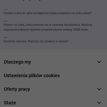
Kariera w erze AI: jakie umiejętności będą pożądane na rynku pracy?
Python na czele, Julia pierwszy raz w czołowej dwudziestce. Ranking
najpopularniejszych języków programowania według TIOBE Index
Syndrom oszusta. Walczyć, czy przekuć w sukces?
Dlaczego my
Nasi pracownicy
Ustawienia plików cookies
Co oferujemy
Oferty pracy
Nasze projekty
Formularz aplikacyjny
Profile zawodowe
Staże