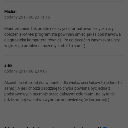
Michał
dodany 2017-08-23 11:16
Moim zdaniem tak proste rzeczy jak sformatowanie dysku czy
dołożenie RAM-u programista powinien umieć, jakaś podstawowa
diagnostyka komputera również. Po co zlecać to innym skoro bez
większego problemu możemy zrobić to sami :)
aitik
dodany 2017-08-23 9:07
Akcent na informatyka w punkt - dla większości laików to jedno i to
samo:) A jeśli chodzi o rodzinę to chyba powinna być jedna z
podstawowych tajemnic przed dalszymi członkami: na pytanie
gdzie pracujesz, łatwo wybrnąć odpowiedzią 'w korporacji':)