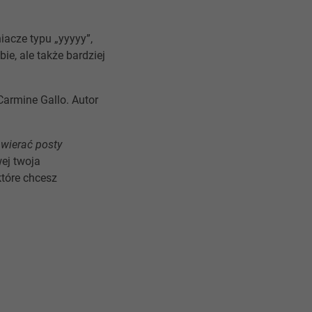
acze typu „yyyyy”,
ie, ale także bardziej
Carmine Gallo. Autor
zawierać posty
wej twoja
które chcesz