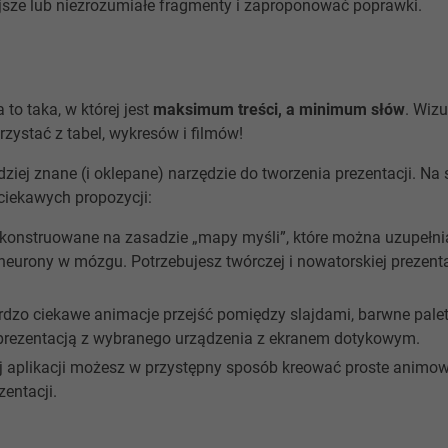
jsze lub niezrozumiałe fragmenty i zaproponować poprawki.
 to taka, w której jest
maksimum treści, a minimum słów
. Wizu
orzystać z tabel, wykresów i filmów!
ziej znane (i oklepane) narzędzie do tworzenia prezentacji. Na
ciekawych propozycji:
konstruowane na zasadzie „mapy myśli”, które można uzupełnia
neurony w mózgu. Potrzebujesz twórczej i nowatorskiej prezentac
ardzo ciekawe ani­macje prze­jść pomiędzy sla­j­dami, barwne pale
prezen­tacją z wybranego urządzenia z ekranem dotykowym.
tej aplikacji możesz w przystępny sposób kreować proste animow
entacji.