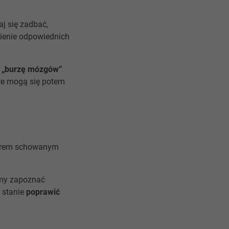
j się zadbać,
zienie odpowiednich
ć
„burzę mózgów”
óre mogą się potem
ktorem schowanym
emy zapoznać
w stanie
poprawić