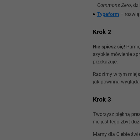
Commons Zero
, d
Typeform
–
rozwiąz
Krok 2
Nie śpiesz się!
Pamięt
szybkie mówienie spra
przekazuje.
Radzimy w tym miejs
jak powinna wyglądać
Krok 3
Tworzysz piękną preze
nie jest tego zbyt d
Mamy dla Ciebie świ