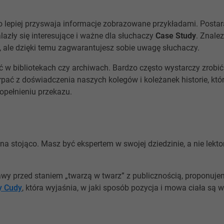
 lepiej przyswaja informacje zobrazowane przykładami. Postara
lazły się interesujące i ważne dla słuchaczy
Case Study
. Znale
, ale dzięki temu zagwarantujesz sobie uwagę słuchaczy.
ć w bibliotekach czy archiwach. Bardzo często wystarczy zrobi
rpać z doświadczenia naszych kolegów i koleżanek historie, kt
opełnieniu przekazu.
na stojąco. Masz być ekspertem w swojej dziedzinie, a nie le
awy przed staniem „twarzą w twarz” z publicznością, proponuj
 Cudy
, która wyjaśnia, w jaki sposób pozycja i mowa ciała są 