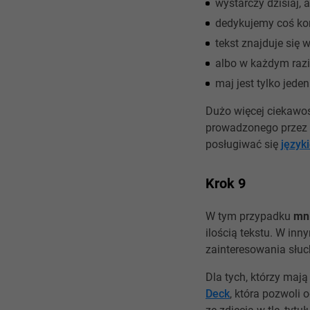
wystarczy dzisiaj, 
dedykujemy coś kom
tekst znajduje się 
albo w każdym razi
maj jest tylko jede
Dużo więcej ciekawos
prowadzonego przez 
posługiwać się
język
Krok 9
W tym przypadku
mni
ilością tekstu. W in
zainteresowania słuc
Dla tych, którzy maj
Deck
, która pozwoli