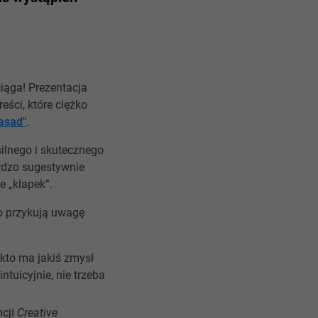
ciąga! Prezentacja
ści, które ciężko
zasad"
.
ilnego i skutecznego
rdzo sugestywnie
e „klapek”.
no przykują uwagę
 kto ma jakiś zmysł
ntuicyjnie, nie trzeba
ncji
Creative