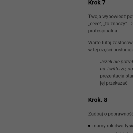
Krok 7
Twoja wypowiedź powi
„eeee”, „to znaczy”. 
profesjonalna.
Warto tutaj zastosowa
w tej części posługuj
Jeżeli nie potra
na Twitterze, p
prezentacja sta
jej przekazać.
Krok. 8
Zadbaj o poprawność
mamy rok dwa tysią