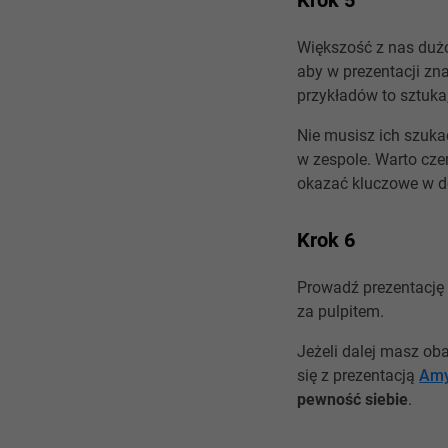
Krok 5
Większość z nas dużo
aby w prezentacji zna
przykładów to sztuka
Nie musisz ich szuka
w zespole. Warto cze
okazać kluczowe w d
Krok 6
Prowadź prezentację 
za pulpitem.
Jeżeli dalej masz ob
się z prezentacją
Amy
pewność siebie
.