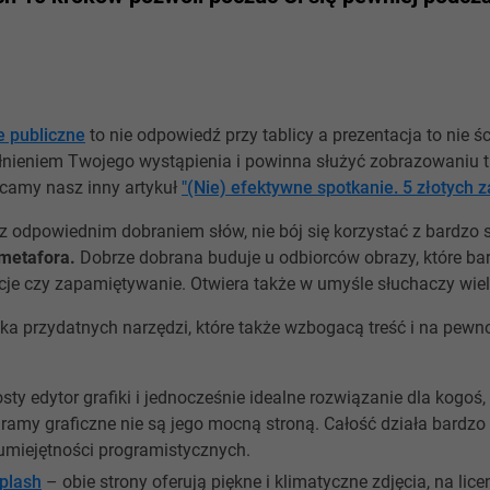
e publiczne
to nie odpowiedź przy tablicy a prezentacja to nie ś
łnieniem Twojego wystąpienia i powinna służyć zobrazowaniu tre
camy nasz inny artykuł
"(Nie) efektywne spotkanie. 5 złotych 
z odpowiednim dobraniem słów, nie bój się korzystać z bardzo s
metafora.
Dobrze dobrana buduje u odbiorców obrazy, które ba
je czy zapamiętywanie. Otwiera także w umyśle słuchaczy wiel
ilka przydatnych narzędzi, które także wzbogacą treść i na pew
ty edytor grafiki i jednocześnie idealne rozwiązanie dla kogoś,
gramy graficzne nie są jego mocną stroną. Całość działa bardzo i
umiejętności programistycznych.
plash
– obie strony oferują piękne i klimatyczne zdjęcia, na lice