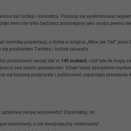
nna być krótka i konkretna. Postaraj się wyeliminować wypełni
Dzięki temu nie tylko będziesz postrzegany jako osoba pewna sieb
ć technikę prezentacji, o której w książce „Mów jak Ted” pisze 
e się przykładem Twittera i trafnie zauważa:
fisz przedstawić swojej idei w
140 znakach
, czyli tyle ile mogą 
opracuj nad swoim przesłaniem.
Dzięki takiej dyscyplinie myślo
nie się bardziej przejrzysta i publiczność zapamięta przesłanie, 
 językową swojej wypowiedzi! Zapamiętaj, że:
ce osiemnasty, a nie dwutysięczny osiemnasty!