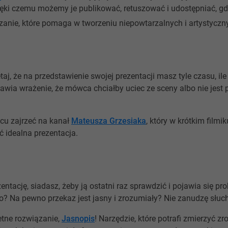
zięki czemu możemy je publikować, retuszować i udostępniać, g
anie, które pomaga w tworzeniu niepowtarzalnych i artystyczny
aj, że na przedstawienie swojej prezentacji masz tyle czasu, ile
wia wrażenie, że mówca chciałby uciec ze sceny albo nie jest p
cu zajrzeć na kanał
Mateusza Grzesiaka
, który w krótkim filmi
 idealna prezentacja.
ntację, siadasz, żeby ją ostatni raz sprawdzić i pojawia się p
użo? Na pewno przekaz jest jasny i zrozumiały? Nie zanudzę słu
etne rozwiązanie,
Jasnopis
! Narzędzie, które potrafi zmierzyć zr