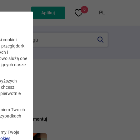
0
PL
Aplikuj
i cookie i
o przeglądarki
ch i
kowo służą one
jących nasze
wyższych
i chcesz
nych
pierwotnie
zaniem Twoich
rzypadkach
pnij
Skomentuj
zamy Twoje
ookies
.