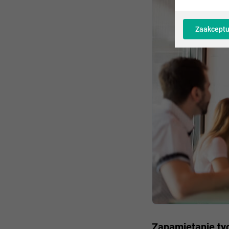
Zaakceptu
Zapamiętanie ty