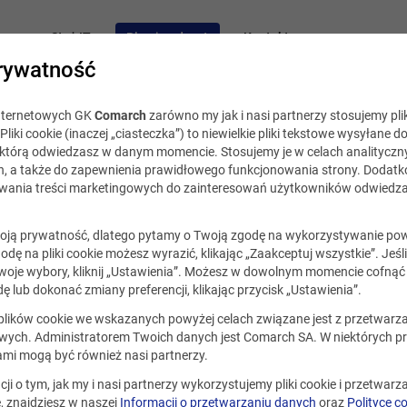
acy
Staż IT
Blog i podcast
Kontakt
rywatność
internetowych GK
Comarch
zarówno my jak i nasi partnerzy stosujemy plik
Pliki cookie (inaczej „ciasteczka”) to niewielkie pliki tekstowe wysyłane d
, którą odwiedzasz w danym momencie. Stosujemy je w celach analityczny
h, a także do zapewnienia prawidłowego funkcjonowania strony. Dodat
ania treści marketingowych do zainteresowań użytkowników odwiedza
ja 2018
ją prywatność, dlatego pytamy o Twoją zgodę na wykorzystywanie po
godę na pliki cookie możesz wyrazić, klikając „Zaakceptuj wszystkie”. Jeśl
zentacja? Vademecum dla opor
oje wybory, kliknij „Ustawienia”. Możesz w dowolnym momencie cofnąć 
ę lub dokonać zmiany preferencji, klikając przycisk „Ustawienia”.
 plików cookie we wskazanych powyżej celach związane jest z przetwar
ych. Administratorem Twoich danych jest Comarch SA. W niektórych p
ek
Udostę
ami mogą być również nasi partnerzy.
cji o tym, jak my i nasi partnerzy wykorzystujemy pliki cookie i przetwar
 znajdziesz w naszej
Informacji o przetwarzaniu danych
oraz
Polityce c