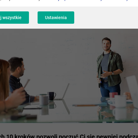
j wszystkie
Ustawienia
ch 10 kroków pozwoli poczuć Ci się pewniej podcz