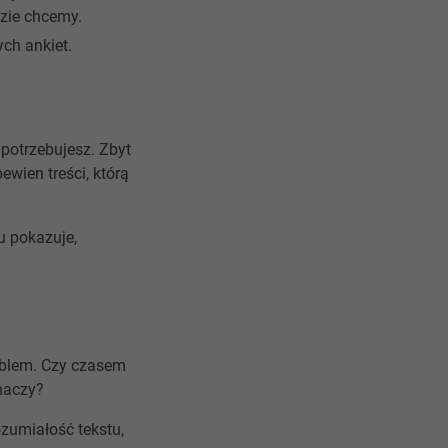
dzie chcemy.
ch ankiet.
 potrzebujesz. Zbyt
ewien treści, którą
ku pokazuje,
roblem. Czy czasem
chaczy?
ozumiałość tekstu,