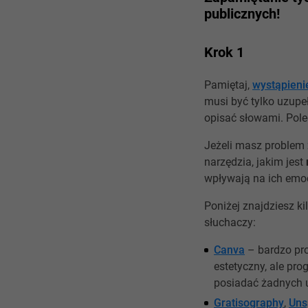
publicznych!
Krok 1
Pamiętaj,
wystąpieni
musi być tylko uzupe
opisać słowami. Pole
Jeżeli masz problem 
narzędzia, jakim jest
wpływają na ich emoc
Poniżej znajdziesz k
słuchaczy:
Canva
– bardzo pros
estetyczny, ale pro
posiadać żadnych 
Gratisography
,
Uns