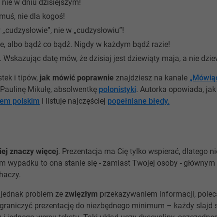
a nie w dniu dzisiejszym!
uś, nie dla kogoś!
w „cudzysłowie”, nie w „cudzysłowiu”!
e, albo bądź co bądź. Nigdy w każdym bądź razie!
n. Wskazując datę mów, że dzisiaj jest dziewiąty maja, a nie dzie
tek i tipów,
jak mówić poprawnie
znajdziesz na kanale
„Mówiąc
Paulinę Mikułę, absolwentkę
polonistyki
. Autorka opowiada, ja
iem polskim
i listuje najczęściej
popełniane błędy.
ej znaczy więcej
. Prezentacja ma Cię tylko wspierać, dlatego n
nym wypadku to ona stanie się - zamiast Twojej osoby - główny
haczy.
ą jednak problem ze
zwięzłym
przekazywaniem informacji, pole
 ograniczyć prezentację do niezbędnego minimum – każdy slajd 