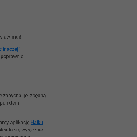
wiąty maj!
 inaczej”
k poprawnie
ie zapychaj jej zbędną
m punktem
camy aplikację
Haiku
składa się wyłącznie