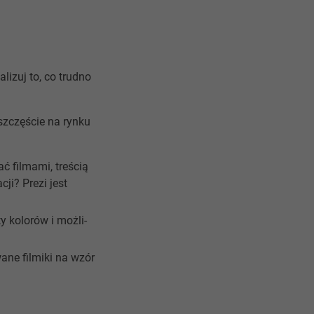
alizuj to, co trudno
 szczęście na rynku
ć filmami, treścią
ji? Prezi jest
ty kolorów i możli­
ane filmiki na wzór