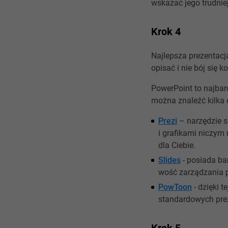
wskazać jego trudnie
Krok 4
Najlepsza prezentacja
opisać i nie bój się k
PowerPoint to najbard
można znaleźć kilka 
Prezi
– narzędzie s
i grafikami niczym 
dla Ciebie.
Slides
- posi­ada b
wość zarządzania 
PowToon
- dzięki 
standardowych prez