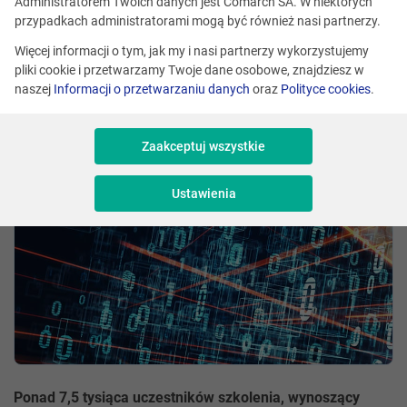
Administratorem Twoich danych jest Comarch SA. W niektórych
przypadkach administratorami mogą być również nasi partnerzy.
że tak
Więcej informacji o tym, jak my i nasi partnerzy wykorzystujemy
pliki cookie i przetwarzamy Twoje dane osobowe, znajdziesz w
Skomentuj
naszej
Informacji o przetwarzaniu danych
oraz
Polityce cookies
.
Magdalena Bryja
Udostępnij
Zaakceptuj wszystkie
Ustawienia
Ponad 7,5 tysiąca uczestników szkolenia, wynoszący