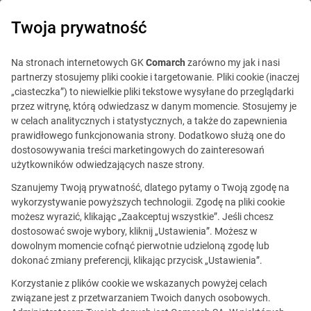
0
Twoja prywatność
IT Board
Na stronach internetowych GK
Comarch
zarówno my jak i nasi
partnerzy stosujemy pliki cookie i targetowanie. Pliki cookie (inaczej
„ciasteczka”) to niewielkie pliki tekstowe wysyłane do przeglądarki
przez witrynę, którą odwiedzasz w danym momencie. Stosujemy je
w celach analitycznych i statystycznych, a także do zapewnienia
prawidłowego funkcjonowania strony. Dodatkowo służą one do
dostosowywania treści marketingowych do zainteresowań
Blog
Praca w IT
użytkowników odwiedzających nasze strony.
28 lutego 2022
Szanujemy Twoją prywatność, dlatego pytamy o Twoją zgodę na
wykorzystywanie powyższych technologii. Zgodę na pliki cookie
możesz wyrazić, klikając „Zaakceptuj wszystkie”. Jeśli chcesz
Czy można wejść na wyższy
dostosować swoje wybory, kliknij „Ustawienia”. Możesz w
dowolnym momencie cofnąć pierwotnie udzieloną zgodę lub
poziom analizy danych już w 300
dokonać zmiany preferencji, klikając przycisk „Ustawienia”.
minut? Szkolenie z zakresu
Korzystanie z plików cookie we wskazanych powyżej celach
związane jest z przetwarzaniem Twoich danych osobowych.
analizy PostgreSQL udowadnia,