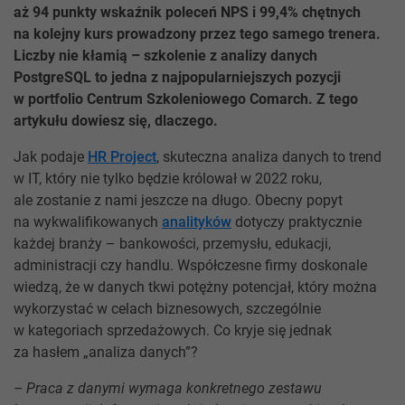
aż 94 punkty wskaźnik poleceń NPS i 99,4% chętnych
na kolejny kurs prowadzony przez tego samego trenera.
Liczby nie kłamią – szkolenie z analizy danych
PostgreSQL to jedna z najpopularniejszych pozycji
w portfolio Centrum Szkoleniowego Comarch. Z tego
artykułu dowiesz się, dlaczego.
Jak podaje
HR Project
, skuteczna analiza danych to trend
w IT, który nie tylko będzie królował w 2022 roku,
ale zostanie z nami jeszcze na długo. Obecny popyt
na wykwalifikowanych
analityków
dotyczy praktycznie
każdej branży – bankowości, przemysłu, edukacji,
administracji czy handlu. Współczesne firmy doskonale
wiedzą, że w danych tkwi potężny potencjał, który można
wykorzystać w celach biznesowych, szczególnie
w kategoriach sprzedażowych. Co kryje się jednak
za hasłem „analiza danych”?
– Praca z danymi wymaga konkretnego zestawu