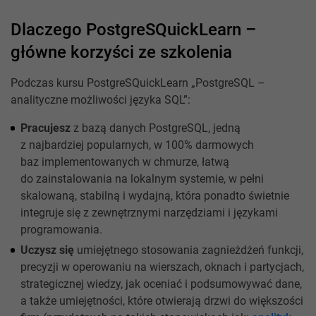
Dlaczego PostgreSQuickLearn –
główne korzyści ze szkolenia
Podczas kursu PostgreSQuickLearn „PostgreSQL –
analityczne możliwości języka SQL”:
Pracujesz
z bazą danych PostgreSQL, jedną
z najbardziej popularnych, w 100% darmowych
baz implementowanych w chmurze, łatwą
do zainstalowania na lokalnym systemie, w pełni
skalowaną, stabilną i wydajną, która ponadto świetnie
integruje się z zewnętrznymi narzędziami i językami
programowania.
Uczysz się
umiejętnego stosowania zagnieżdżeń funkcji,
precyzji w operowaniu na wierszach, oknach i partycjach,
strategicznej wiedzy, jak oceniać i podsumowywać dane,
a także umiejętności, które otwierają drzwi do większości