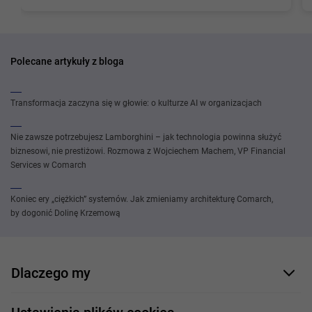
Polecane artykuły z bloga
Transformacja zaczyna się w głowie: o kulturze AI w organizacjach
Nie zawsze potrzebujesz Lamborghini – jak technologia powinna służyć
biznesowi, nie prestiżowi. Rozmowa z Wojciechem Machem, VP Financial
Services w Comarch
Koniec ery „ciężkich” systemów. Jak zmieniamy architekturę Comarch,
by dogonić Dolinę Krzemową
Dlaczego my
Nasi pracownicy