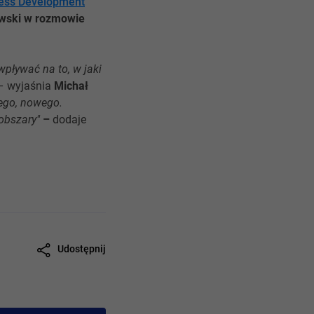
ess Development
kowski w rozmowie
wpływać na to, w jaki
 wyjaśnia
Michał
cego, nowego.
obszary"
–
dodaje
Udostępnij