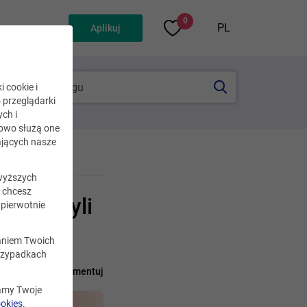
0
PL
Aplikuj
i cookie i
o przeglądarki
ch i
kowo służą one
jących nasze
wyższych
i chcesz
gii, czyli
pierwotnie
zaniem Twoich
rzypadkach
pnij
Skomentuj
zamy Twoje
ookies
.