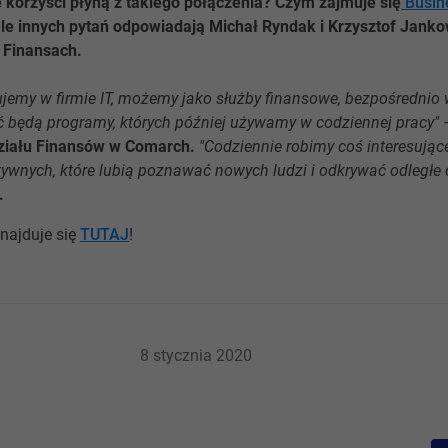
e korzyści płyną z takiego połączenia? Czym zajmuje się
Busin
iele innych pytań odpowiadają Michał Ryndak i Krzysztof Jan
 Finansach.
ujemy w firmie IT, możemy jako służby finansowe, bezpośrednio 
 będą programy, których później używamy w codziennej pracy"
–
Działu Finansów w Comarch.
"Codziennie robimy coś interesują
tywnych, które lubią poznawać nowych ludzi i odkrywać odległe 
.
znajduje się
TUTAJ
!
8 stycznia 2020