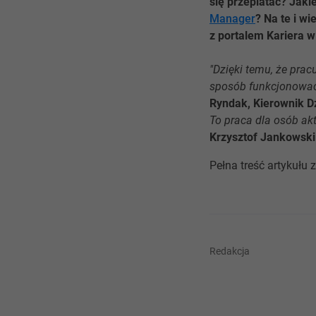
się przeplatać? Jaki
Manager
? Na te i w
z portalem Kariera w
"Dzięki temu, że prac
sposób funkcjonować
Ryndak, Kierownik 
To praca dla osób ak
Krzysztof Jankowski
Pełna treść artykułu 
Redakcja