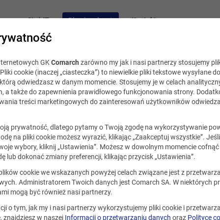
acy
Staż IT
Blog i podcast
Kontakt
rywatność
internetowych GK
Comarch
zarówno my jak i nasi partnerzy stosujemy plik
Pliki cookie (inaczej „ciasteczka”) to niewielkie pliki tekstowe wysyłane d
, którą odwiedzasz w danym momencie. Stosujemy je w celach analityczny
h, a także do zapewnienia prawidłowego funkcjonowania strony. Dodat
ania treści marketingowych do zainteresowań użytkowników odwiedza
ycznia 2020
ją prywatność, dlatego pytamy o Twoją zgodę na wykorzystywanie po
godę na pliki cookie możesz wyrazić, klikając „Zaakceptuj wszystkie”. Jeśl
inanse w świetle nowych technolo
oje wybory, kliknij „Ustawienia”. Możesz w dowolnym momencie cofnąć 
ę lub dokonać zmiany preferencji, klikając przycisk „Ustawienia”.
 Comarch z dwóch perspektyw
 plików cookie we wskazanych powyżej celach związane jest z przetwar
ych. Administratorem Twoich danych jest Comarch SA. W niektórych p
ami mogą być również nasi partnerzy.
Udostę
cji o tym, jak my i nasi partnerzy wykorzystujemy pliki cookie i przetwar
 znajdziesz w naszej
Informacji o przetwarzaniu danych
oraz
Polityce c