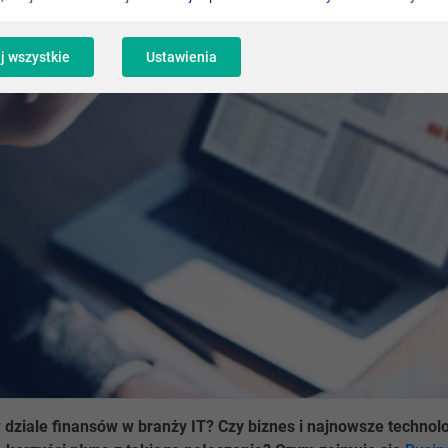
j wszystkie
Ustawienia
 dziale finansów w branży IT? Czy biznes i najnowsze techno