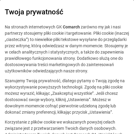
0
Twoja prywatność
Na stronach internetowych GK
Comarch
zarówno my jak i nasi
partnerzy stosujemy pliki cookie i targetowanie. Pliki cookie (inaczej
„ciasteczka”) to niewielkie pliki tekstowe wysyłane do przeglądarki
przez witrynę, którą odwiedzasz w danym momencie. Stosujemy je
w celach analitycznych i statystycznych, a także do zapewnienia
prawidłowego funkcjonowania strony. Dodatkowo służą one do
dostosowywania treści marketingowych do zainteresowań
użytkowników odwiedzających nasze strony.
Szanujemy Twoją prywatność, dlatego pytamy o Twoją zgodę na
wykorzystywanie powyższych technologii. Zgodę na pliki cookie
możesz wyrazić, klikając „Zaakceptuj wszystkie”. Jeśli chcesz
dostosować swoje wybory, kliknij „Ustawienia”. Możesz w
dowolnym momencie cofnąć pierwotnie udzieloną zgodę lub
Wewnętrzna procedura
dokonać zmiany preferencji, klikając przycisk „Ustawienia”.
zgłaszania naruszeń prawa
Korzystanie z plików cookie we wskazanych powyżej celach
związane jest z przetwarzaniem Twoich danych osobowych.