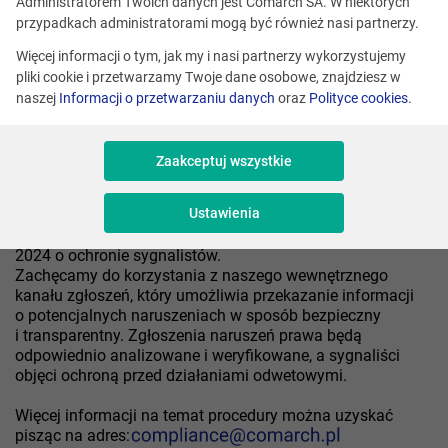
Administratorem Twoich danych jest Comarch SA. W niektórych
przypadkach administratorami mogą być również nasi partnerzy.
Więcej informacji o tym, jak my i nasi partnerzy wykorzystujemy
pliki cookie i przetwarzamy Twoje dane osobowe, znajdziesz w
naszej
Informacji o przetwarzaniu danych
oraz
Polityce cookies
.
Zaakceptuj wszystkie
Ustawienia
Comarch SA wdrożyła Wewnętrzną procedurę zgłaszania
naruszeń prawa zgodną z ustawą z dnia 14 czerwca
2024 o ochronie sygnalistów.
Zachęcamy do korzystania z naszego wewnętrznego
kanału zgłoszeń, który umożliwia przekazanie informacji
o potencjalnych naruszeniach w sposób bezpieczny
i transparentny. Zgłoszenia naruszeń prawa będą
odpowiednio analizowane i weryfikowane, a sygnaliści
objęci ochroną przed działaniami odwetowymi.
Więcej informacji na temat procedury można uzyskać
pisząc na adres: