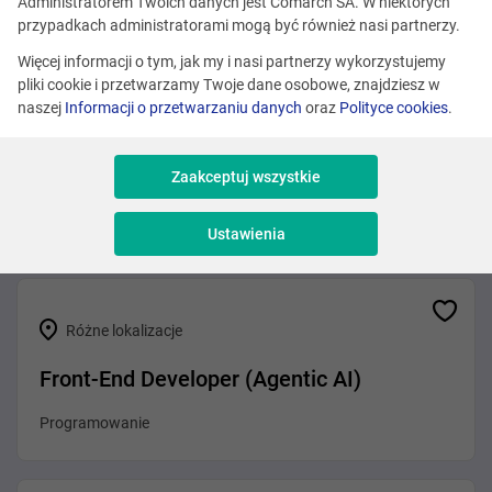
Zobacz podobne oferty
Administratorem Twoich danych jest Comarch SA. W niektórych
przypadkach administratorami mogą być również nasi partnerzy.
Więcej informacji o tym, jak my i nasi partnerzy wykorzystujemy
pliki cookie i przetwarzamy Twoje dane osobowe, znajdziesz w
Kraków
naszej
Informacji o przetwarzaniu danych
oraz
Polityce cookies
.
People Projects Coordinator & CPO
Executive Assistant
Zaakceptuj wszystkie
Administracja
Ustawienia
Różne lokalizacje
Front-End Developer (Agentic AI)
Programowanie