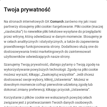
0
Twoja prywatność
Na stronach internetowych GK
Comarch
zarówno my jak i nasi
partnerzy stosujemy pliki cookie i targetowanie. Pliki cookie (inaczej
„ciasteczka”) to niewielkie pliki tekstowe wysyłane do przeglądarki
przez witrynę, którą odwiedzasz w danym momencie. Stosujemy je
w celach analitycznych i statystycznych, a także do zapewnienia
prawidłowego funkcjonowania strony. Dodatkowo służą one do
dostosowywania treści marketingowych do zainteresowań
użytkowników odwiedzających nasze strony.
Szanujemy Twoją prywatność, dlatego pytamy o Twoją zgodę na
wykorzystywanie powyższych technologii. Zgodę na pliki cookie
możesz wyrazić, klikając „Zaakceptuj wszystkie”. Jeśli chcesz
dostosować swoje wybory, kliknij „Ustawienia”. Możesz w
dowolnym momencie cofnąć pierwotnie udzieloną zgodę lub
Ta oferta jest już
dokonać zmiany preferencji, klikając przycisk „Ustawienia”.
nieaktualna.
Korzystanie z plików cookie we wskazanych powyżej celach
związane jest z przetwarzaniem Twoich danych osobowych.