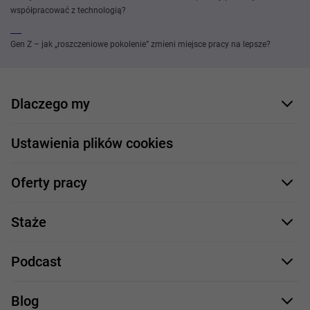
współpracować z technologią?
Gen Z – jak „roszczeniowe pokolenie” zmieni miejsce pracy na lepsze?
Dlaczego my
Nasi pracownicy
Ustawienia plików cookies
Co oferujemy
Oferty pracy
Nasze projekty
Formularz aplikacyjny
Profile zawodowe
Staże
Java
Proces rekrutacji
Staże IT
Podcast
.NET
Staż UX/UI
Comarch Careers
C++
Blog