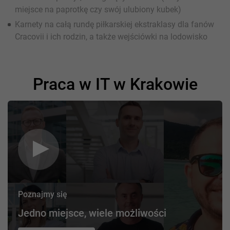
miejsce na paprotkę czy swój ulubiony kubek)
Karnety na całą rundę piłkarskiej ekstraklasy dla fanów
Cracovii i ich rodzin, a także wejściówki na lodowisko
Praca w IT w Krakowie
Poznajmy się
Jedno miejsce, wiele możliwości