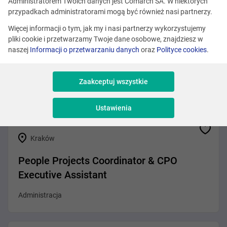
Zobacz podobne oferty
Administratorem Twoich danych jest Comarch SA. W niektórych
przypadkach administratorami mogą być również nasi partnerzy.
Więcej informacji o tym, jak my i nasi partnerzy wykorzystujemy
pliki cookie i przetwarzamy Twoje dane osobowe, znajdziesz w
Kraków
naszej
Informacji o przetwarzaniu danych
oraz
Polityce cookies
.
Senior HR Program Specialist
Zaakceptuj wszystkie
Administracja
Ustawienia
Kraków
People Projects Coordinator & CPO
Executive Assistant
Administracja