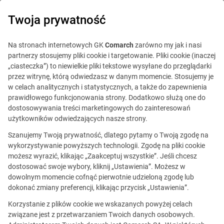
0
Twoja prywatność
Na stronach internetowych GK
Comarch
zarówno my jak i nasi
partnerzy stosujemy pliki cookie i targetowanie. Pliki cookie (inaczej
„ciasteczka”) to niewielkie pliki tekstowe wysyłane do przeglądarki
przez witrynę, którą odwiedzasz w danym momencie. Stosujemy je
w celach analitycznych i statystycznych, a także do zapewnienia
prawidłowego funkcjonowania strony. Dodatkowo służą one do
dostosowywania treści marketingowych do zainteresowań
użytkowników odwiedzających nasze strony.
Szanujemy Twoją prywatność, dlatego pytamy o Twoją zgodę na
wykorzystywanie powyższych technologii. Zgodę na pliki cookie
możesz wyrazić, klikając „Zaakceptuj wszystkie”. Jeśli chcesz
dostosować swoje wybory, kliknij „Ustawienia”. Możesz w
dowolnym momencie cofnąć pierwotnie udzieloną zgodę lub
Ta oferta jest już
dokonać zmiany preferencji, klikając przycisk „Ustawienia”.
nieaktualna.
Korzystanie z plików cookie we wskazanych powyżej celach
związane jest z przetwarzaniem Twoich danych osobowych.