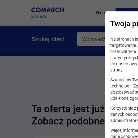
O nas
Oferty pr
Twoja p
Szukaj ofert
Na stronach 
targetowanie. 
przez witrynę
statystycznyc
do dostosowyw
strony.
Szanujemy Two
technologii. Z
dostosować sw
udzieloną zgod
Ta oferta jest już nieakt
Korzystanie z
danych osobow
Zobacz podobne oferty
administrator
Więcej informa
dane osobowe,