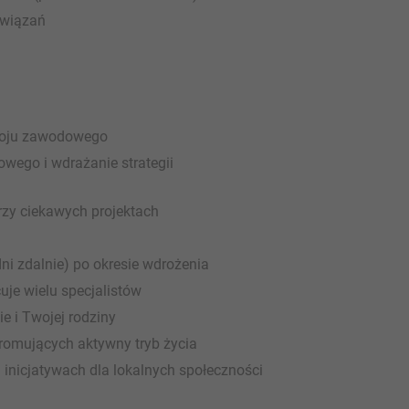
związań
zwoju zawodowego
owego i wdrażanie strategii
zy ciekawych projektach
ni zdalnie) po okresie wdrożenia
uje wielu specjalistów
e i Twojej rodziny
romujących aktywny tryb życia
 inicjatywach dla lokalnych społeczności