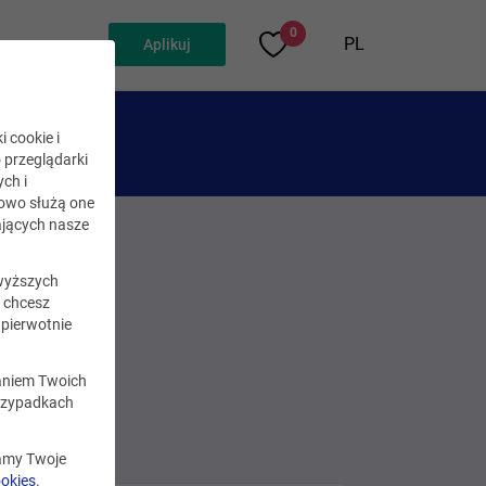
0
PL
Aplikuj
i cookie i
o przeglądarki
ch i
kowo służą one
jących nasze
wyższych
i chcesz
pierwotnie
zaniem Twoich
rzypadkach
zamy Twoje
ookies
.