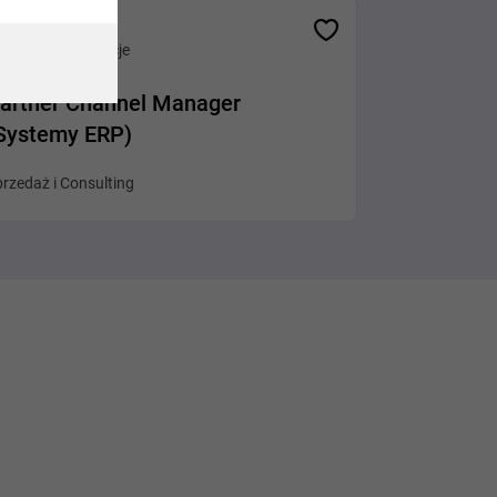
Różne lokalizacje
artner Channel Manager
Systemy ERP)
rzedaż i Consulting