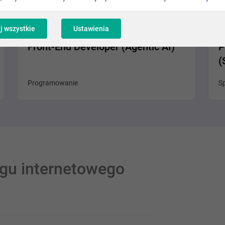
Różne lokalizacje
j wszystkie
Ustawienia
Front-End Developer (Agentic AI)
P
(
Programowanie
Sp
ngu internetowego