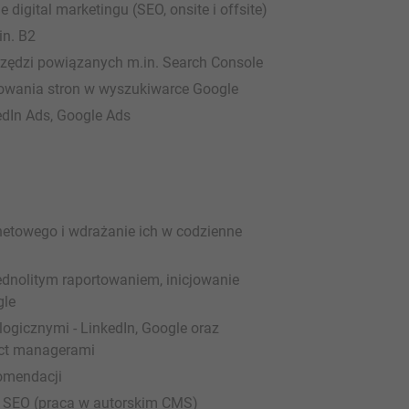
igital marketingu (SEO, onsite i offsite)
in. B2
zędzi powiązanych m.in. Search Console
owania stron w wyszukiwarce Google
dIn Ads, Google Ads
netowego i wdrażanie ich w codzienne
ednolitym raportowaniem, inicjowanie
gle
ogicznymi - LinkedIn, Google oraz
uct managerami
omendacji
m SEO (praca w autorskim CMS)