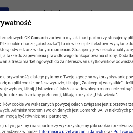
acy
Staż IT
Blog i podcast
Kontakt
rywatność
internetowych GK
Comarch
zarówno my jak i nasi partnerzy stosujemy plik
Pliki cookie (inaczej „ciasteczka”) to niewielkie pliki tekstowe wysyłane d
, którą odwiedzasz w danym momencie. Stosujemy je w celach analityczny
h, a także do zapewnienia prawidłowego funkcjonowania strony. Dodat
ania treści marketingowych do zainteresowań użytkowników odwiedza
ją prywatność, dlatego pytamy o Twoją zgodę na wykorzystywanie po
godę na pliki cookie możesz wyrazić, klikając „Zaakceptuj wszystkie”. Jeśl
oje wybory, kliknij „Ustawienia”. Możesz w dowolnym momencie cofnąć 
ę lub dokonać zmiany preferencji, klikając przycisk „Ustawienia”.
ualna.
 plików cookie we wskazanych powyżej celach związane jest z przetwar
ych. Administratorem Twoich danych jest Comarch SA. W niektórych p
ami mogą być również nasi partnerzy.
cji o tym, jak my i nasi partnerzy wykorzystujemy pliki cookie i przetwar
 znajdziesz w naszej
Informacji o przetwarzaniu danych
oraz
Polityce c