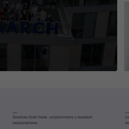
Światowy Dzień Hasła - przypominamy o zasadach
Cz
bezpieczeństwa
st