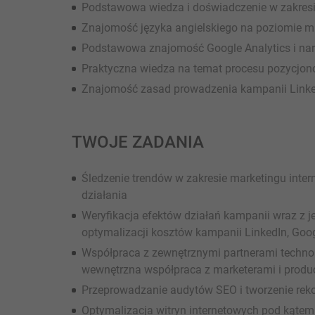
Podstawowa wiedza i doświadczenie w zakresie d
Znajomość języka angielskiego na poziomie m
Podstawowa znajomość Google Analytics i nar
Praktyczna wiedza na temat procesu pozycjon
Znajomość zasad prowadzenia kampanii Linke
TWOJE ZADANIA
Śledzenie trendów w zakresie marketingu inter
działania
Weryfikacja efektów działań kampanii wraz z j
optymalizacji kosztów kampanii LinkedIn, Goo
Współpraca z zewnętrznymi partnerami technol
wewnętrzna współpraca z marketerami i prod
Przeprowadzanie audytów SEO i tworzenie rek
Optymalizacja witryn internetowych pod kąte