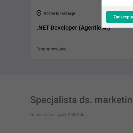
Różne lokalizacje
Zaakceptu
.NET Developer (Agentic AI)
Programowanie
Specjalista ds. marketi
Numer referencyjny: SMI/Adm