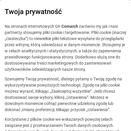
0
Twoja prywatność
Na stronach internetowych GK
Comarch
zarówno my jak i nasi
partnerzy stosujemy pliki cookie i targetowanie. Pliki cookie (inaczej
„ciasteczka”) to niewielkie pliki tekstowe wysyłane do przeglądarki
przez witrynę, którą odwiedzasz w danym momencie. Stosujemy je
w celach analitycznych i statystycznych, a także do zapewnienia
prawidłowego funkcjonowania strony. Dodatkowo służą one do
dostosowywania treści marketingowych do zainteresowań
użytkowników odwiedzających nasze strony.
Szanujemy Twoją prywatność, dlatego pytamy o Twoją zgodę na
wykorzystywanie powyższych technologii. Zgodę na pliki cookie
możesz wyrazić, klikając „Zaakceptuj wszystkie”. Jeśli chcesz
dostosować swoje wybory, kliknij „Ustawienia”. Możesz w
dowolnym momencie cofnąć pierwotnie udzieloną zgodę lub
Ta oferta jest już
dokonać zmiany preferencji, klikając przycisk „Ustawienia”.
nieaktualna.
Korzystanie z plików cookie we wskazanych powyżej celach
związane jest z przetwarzaniem Twoich danych osobowych.