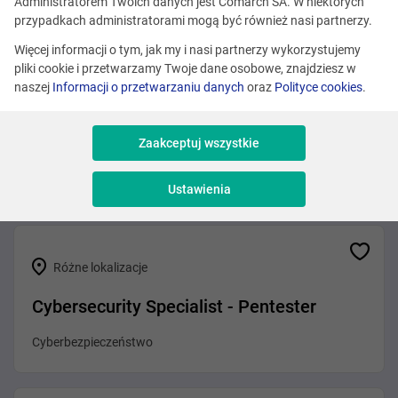
Zobacz podobne oferty
Administratorem Twoich danych jest Comarch SA. W niektórych
przypadkach administratorami mogą być również nasi partnerzy.
Więcej informacji o tym, jak my i nasi partnerzy wykorzystujemy
pliki cookie i przetwarzamy Twoje dane osobowe, znajdziesz w
Kraków
naszej
Informacji o przetwarzaniu danych
oraz
Polityce cookies
.
Inżynier bezpieczeństwa sieci/ Network
Security Engineer (K/M/X)
Zaakceptuj wszystkie
Cyberbezpieczeństwo
Ustawienia
Różne lokalizacje
Cybersecurity Specialist - Pentester
Cyberbezpieczeństwo