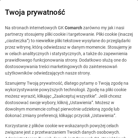
0
Twoja prywatność
Na stronach internetowych GK
Comarch
zarówno my jak i nasi
partnerzy stosujemy pliki cookie i targetowanie. Pliki cookie (inaczej
„ciasteczka”) to niewielkie pliki tekstowe wysyłane do przeglądarki
przez witrynę, którą odwiedzasz w danym momencie. Stosujemy je
w celach analitycznych i statystycznych, a także do zapewnienia
prawidłowego funkcjonowania strony. Dodatkowo służą one do
dostosowywania treści marketingowych do zainteresowań
użytkowników odwiedzających nasze strony.
Szanujemy Twoją prywatność, dlatego pytamy o Twoją zgodę na
wykorzystywanie powyższych technologii. Zgodę na pliki cookie
możesz wyrazić, klikając „Zaakceptuj wszystkie”. Jeśli chcesz
dostosować swoje wybory, kliknij „Ustawienia”. Możesz w
dowolnym momencie cofnąć pierwotnie udzieloną zgodę lub
Ta oferta jest już
dokonać zmiany preferencji, klikając przycisk „Ustawienia”.
nieaktualna.
Korzystanie z plików cookie we wskazanych powyżej celach
związane jest z przetwarzaniem Twoich danych osobowych.