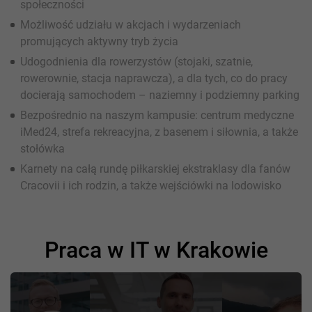
społeczności
Możliwość udziału w akcjach i wydarzeniach
promujących aktywny tryb życia
Udogodnienia dla rowerzystów (stojaki, szatnie,
rowerownie, stacja naprawcza), a dla tych, co do pracy
docierają samochodem – naziemny i podziemny parking
Bezpośrednio na naszym kampusie: centrum medyczne
iMed24, strefa rekreacyjna, z basenem i siłownia, a także
stołówka
Karnety na całą rundę piłkarskiej ekstraklasy dla fanów
Cracovii i ich rodzin, a także wejściówki na lodowisko
Praca w IT w Krakowie