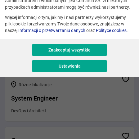
Zobacz podobne oferty
Administratorem Twoich danych jest Comarch SA. W niektórych
przypadkach administratorami mogą być również nasi partnerzy.
Więcej informacji o tym, jak my i nasi partnerzy wykorzystujemy
pliki cookie i przetwarzamy Twoje dane osobowe, znajdziesz w
Różne lokalizacje
naszej
Informacji o przetwarzaniu danych
oraz
Polityce cookies
.
Mid/Senior Java Developer
Zaakceptuj wszystkie
Programowanie
Ustawienia
Różne lokalizacje
System Engineer
DevOps i Architekt