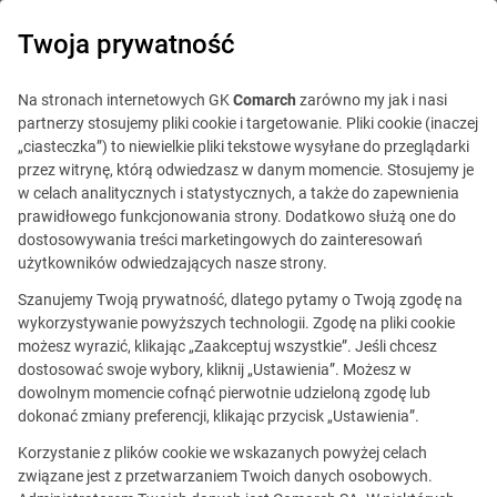
0
Twoja prywatność
Na stronach internetowych GK
Comarch
zarówno my jak i nasi
partnerzy stosujemy pliki cookie i targetowanie. Pliki cookie (inaczej
„ciasteczka”) to niewielkie pliki tekstowe wysyłane do przeglądarki
przez witrynę, którą odwiedzasz w danym momencie. Stosujemy je
w celach analitycznych i statystycznych, a także do zapewnienia
prawidłowego funkcjonowania strony. Dodatkowo służą one do
dostosowywania treści marketingowych do zainteresowań
użytkowników odwiedzających nasze strony.
Szanujemy Twoją prywatność, dlatego pytamy o Twoją zgodę na
wykorzystywanie powyższych technologii. Zgodę na pliki cookie
możesz wyrazić, klikając „Zaakceptuj wszystkie”. Jeśli chcesz
dostosować swoje wybory, kliknij „Ustawienia”. Możesz w
dowolnym momencie cofnąć pierwotnie udzieloną zgodę lub
Ta oferta jest już
dokonać zmiany preferencji, klikając przycisk „Ustawienia”.
nieaktualna.
Korzystanie z plików cookie we wskazanych powyżej celach
związane jest z przetwarzaniem Twoich danych osobowych.