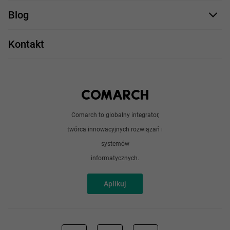
Staż UX/UI
Comarch Careers
C++
Blog
Take IT
JavaScript
Praca w IT
Kontakt
Angular
Technologie
Python
Out of office
Android / iOS
Poradnik
Doświadczeni programiści
Comarch to globalny integrator,
O nas
twórca innowacyjnych rozwiązań i
Analitycy
Redakcja
systemów
Sztuczna inteligencja
informatycznych.
Aplikuj