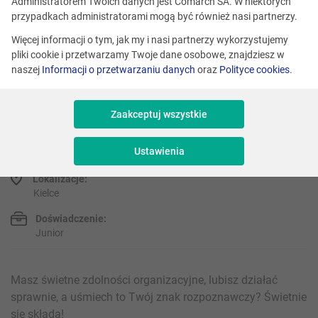
Administratorem Twoich danych jest Comarch SA. W niektórych
przypadkach administratorami mogą być również nasi partnerzy.
Więcej informacji o tym, jak my i nasi partnerzy wykorzystujemy
pliki cookie i przetwarzamy Twoje dane osobowe, znajdziesz w
Sekretarka/ Pracownik
naszej
Informacji o przetwarzaniu danych
oraz
Polityce cookies
.
administracyjny (1/2 etatu)
Zaakceptuj wszystkie
Numer referencyjny: PA/Adm
Ustawienia
Lokalizacje:
Kielce
Doświadczenie:
Junior
Masz świetne zdolności organizacyjne, lubisz działać
sprawnie, a uśmiech to Twój znak rozpoznawczy? Świetnie
się składa!