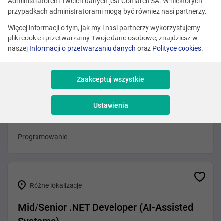
Administratorem Twoich danych jest Comarch SA. W niektórych
Różne lokalizacje
przypadkach administratorami mogą być również nasi partnerzy.
.NET Developer (Agentic AI)
Więcej informacji o tym, jak my i nasi partnerzy wykorzystujemy
pliki cookie i przetwarzamy Twoje dane osobowe, znajdziesz w
Programowanie
naszej
Informacji o przetwarzaniu danych
oraz
Polityce cookies
.
Zaakceptuj wszystkie
Kraków
Ustawienia
Fullstack Developer (.NET + Angular)
Programowanie
Różne lokalizacje
Mid/Senior .NET Developer (AI-Assisted