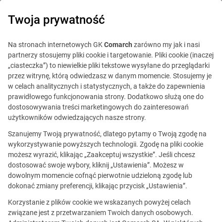
0
Twoja prywatność
Na stronach internetowych GK
Comarch
zarówno my jak i nasi
partnerzy stosujemy pliki cookie i targetowanie. Pliki cookie (inaczej
„ciasteczka”) to niewielkie pliki tekstowe wysyłane do przeglądarki
przez witrynę, którą odwiedzasz w danym momencie. Stosujemy je
w celach analitycznych i statystycznych, a także do zapewnienia
prawidłowego funkcjonowania strony. Dodatkowo służą one do
dostosowywania treści marketingowych do zainteresowań
użytkowników odwiedzających nasze strony.
Szanujemy Twoją prywatność, dlatego pytamy o Twoją zgodę na
Ta oferta jest już
wykorzystywanie powyższych technologii. Zgodę na pliki cookie
możesz wyrazić, klikając „Zaakceptuj wszystkie”. Jeśli chcesz
nieaktualna.
dostosować swoje wybory, kliknij „Ustawienia”. Możesz w
dowolnym momencie cofnąć pierwotnie udzieloną zgodę lub
Zobacz podobne oferty
dokonać zmiany preferencji, klikając przycisk „Ustawienia”.
Korzystanie z plików cookie we wskazanych powyżej celach
związane jest z przetwarzaniem Twoich danych osobowych.