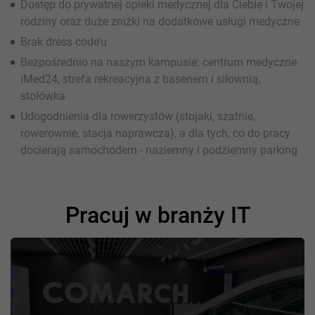
Dostęp do prywatnej opieki medycznej dla Ciebie i Twojej
rodziny oraz duże zniżki na dodatkowe usługi medyczne
Brak dress code’u
Bezpośrednio na naszym kampusie: centrum medyczne
iMed24, strefa rekreacyjna z basenem i siłownią,
stołówka
Udogodnienia dla rowerzystów (stojaki, szatnie,
rowerownie, stacja naprawcza), a dla tych, co do pracy
docierają samochodem - naziemny i podziemny parking
Pracuj w branży IT