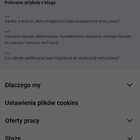
Polecane artykuły z bloga
Kariera w erze AI: jakie umiejętności będą pożądane na rynku pracy?
Odważne decyzje, determinacja i konsekwentna realizacja strategii kluczem
do sukcesu Comarch we Francji
Czy sekrety perfekcyjnej bezy kryją klucz do skutecznej komunikacji?
Dlaczego my
Nasi pracownicy
Ustawienia plików cookies
Co oferujemy
Oferty pracy
Nasze projekty
Formularz aplikacyjny
Profile zawodowe
Staże