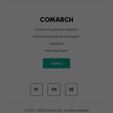
Technologie
Python
Out of office
Android / iOS
Poradnik
Doświadczeni programiści
Comarch to globalny integrator,
O nas
twórca innowacyjnych rozwiązań i
Analitycy
Redakcja
systemów
Sztuczna inteligencja
informatycznych.
Aplikuj
PL
EN
DE
© 2015 - 2026 Comarch SA · All rights reserved