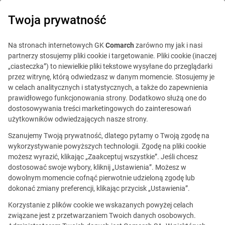
0
Twoja prywatność
Na stronach internetowych GK
Comarch
zarówno my jak i nasi
partnerzy stosujemy pliki cookie i targetowanie. Pliki cookie (inaczej
„ciasteczka”) to niewielkie pliki tekstowe wysyłane do przeglądarki
przez witrynę, którą odwiedzasz w danym momencie. Stosujemy je
w celach analitycznych i statystycznych, a także do zapewnienia
prawidłowego funkcjonowania strony. Dodatkowo służą one do
dostosowywania treści marketingowych do zainteresowań
użytkowników odwiedzających nasze strony.
Szanujemy Twoją prywatność, dlatego pytamy o Twoją zgodę na
wykorzystywanie powyższych technologii. Zgodę na pliki cookie
możesz wyrazić, klikając „Zaakceptuj wszystkie”. Jeśli chcesz
dostosować swoje wybory, kliknij „Ustawienia”. Możesz w
dowolnym momencie cofnąć pierwotnie udzieloną zgodę lub
Ta oferta jest już
dokonać zmiany preferencji, klikając przycisk „Ustawienia”.
nieaktualna.
Korzystanie z plików cookie we wskazanych powyżej celach
związane jest z przetwarzaniem Twoich danych osobowych.