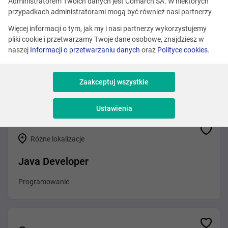
Zobacz podobne oferty
Administratorem Twoich danych jest Comarch SA. W niektórych
przypadkach administratorami mogą być również nasi partnerzy.
Więcej informacji o tym, jak my i nasi partnerzy wykorzystujemy
pliki cookie i przetwarzamy Twoje dane osobowe, znajdziesz w
Różne lokalizacje
naszej
Informacji o przetwarzaniu danych
oraz
Polityce cookies
.
Front-End Developer (Agentic AI)
Zaakceptuj wszystkie
Programowanie
Ustawienia
Różne lokalizacje
Java Developer
Programowanie