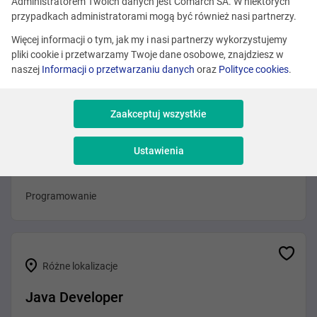
Administratorem Twoich danych jest Comarch SA. W niektórych
Różne lokalizacje
przypadkach administratorami mogą być również nasi partnerzy.
Mid/Senior Java Developer
Więcej informacji o tym, jak my i nasi partnerzy wykorzystujemy
pliki cookie i przetwarzamy Twoje dane osobowe, znajdziesz w
Programowanie
naszej
Informacji o przetwarzaniu danych
oraz
Polityce cookies
.
Zaakceptuj wszystkie
Różne lokalizacje
Ustawienia
Front-End Developer (Agentic AI)
Programowanie
Różne lokalizacje
Java Developer