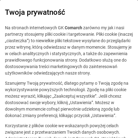
0
Twoja prywatność
Na stronach internetowych GK
Comarch
zarówno my jak i nasi
partnerzy stosujemy pliki cookie i targetowanie. Pliki cookie (inaczej
„ciasteczka”) to niewielkie pliki tekstowe wysyłane do przeglądarki
przez witrynę, którą odwiedzasz w danym momencie. Stosujemy je
w celach analitycznych i statystycznych, a także do zapewnienia
prawidłowego funkcjonowania strony. Dodatkowo służą one do
dostosowywania treści marketingowych do zainteresowań
użytkowników odwiedzających nasze strony.
Szanujemy Twoją prywatność, dlatego pytamy o Twoją zgodę na
Ta oferta jest już
wykorzystywanie powyższych technologii. Zgodę na pliki cookie
możesz wyrazić, klikając „Zaakceptuj wszystkie”. Jeśli chcesz
nieaktualna.
dostosować swoje wybory, kliknij „Ustawienia”. Możesz w
dowolnym momencie cofnąć pierwotnie udzieloną zgodę lub
Zobacz podobne oferty
dokonać zmiany preferencji, klikając przycisk „Ustawienia”.
Korzystanie z plików cookie we wskazanych powyżej celach
związane jest z przetwarzaniem Twoich danych osobowych.