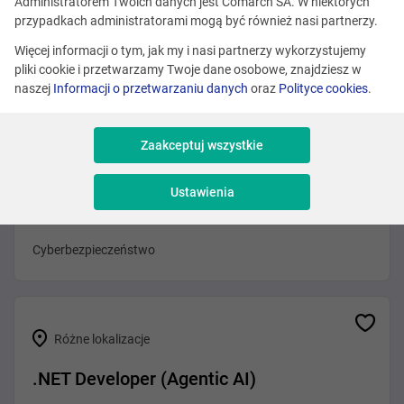
Administratorem Twoich danych jest Comarch SA. W niektórych
Różne lokalizacje
przypadkach administratorami mogą być również nasi partnerzy.
Erlang Developer
Więcej informacji o tym, jak my i nasi partnerzy wykorzystujemy
pliki cookie i przetwarzamy Twoje dane osobowe, znajdziesz w
Programowanie
naszej
Informacji o przetwarzaniu danych
oraz
Polityce cookies
.
Zaakceptuj wszystkie
Różne lokalizacje
Ustawienia
Cybersecurity Specialist - Pentester
Cyberbezpieczeństwo
Różne lokalizacje
.NET Developer (Agentic AI)