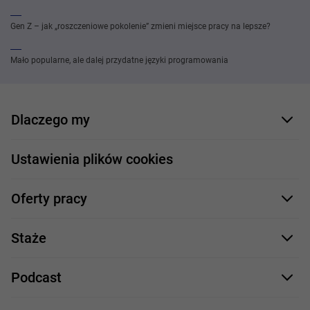
Gen Z – jak „roszczeniowe pokolenie” zmieni miejsce pracy na lepsze?
Mało popularne, ale dalej przydatne języki programowania
Dlaczego my
Nasi pracownicy
Ustawienia plików cookies
Co oferujemy
Oferty pracy
Nasze projekty
Formularz aplikacyjny
Profile zawodowe
Staże
Java
Proces rekrutacji
Staże IT
Podcast
.NET
Staż UX/UI
Comarch Careers