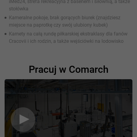
iMed24, strefa rekreacyjna z basenem i siłownią, a także
stołówka
Kameralne pokoje, brak gorących biurek (znajdziesz
miejsce na paprotkę czy swój ulubiony kubek)
Karnety na całą rundę piłkarskiej ekstraklasy dla fanów
Cracovii i ich rodzin, a także wejściówki na lodowisko
Pracuj w Comarch