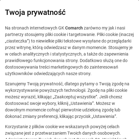
0
Twoja prywatność
Na stronach internetowych GK
Comarch
zarówno my jak i nasi
partnerzy stosujemy pliki cookie i targetowanie. Pliki cookie (inaczej
„ciasteczka”) to niewielkie pliki tekstowe wysyłane do przeglądarki
przez witrynę, którą odwiedzasz w danym momencie. Stosujemy je
w celach analitycznych i statystycznych, a także do zapewnienia
prawidłowego funkcjonowania strony. Dodatkowo służą one do
dostosowywania treści marketingowych do zainteresowań
użytkowników odwiedzających nasze strony.
Szanujemy Twoją prywatność, dlatego pytamy o Twoją zgodę na
Ta oferta jest już
wykorzystywanie powyższych technologii. Zgodę na pliki cookie
możesz wyrazić, klikając „Zaakceptuj wszystkie”. Jeśli chcesz
nieaktualna.
dostosować swoje wybory, kliknij „Ustawienia”. Możesz w
dowolnym momencie cofnąć pierwotnie udzieloną zgodę lub
Zobacz podobne oferty
dokonać zmiany preferencji, klikając przycisk „Ustawienia”.
Korzystanie z plików cookie we wskazanych powyżej celach
związane jest z przetwarzaniem Twoich danych osobowych.