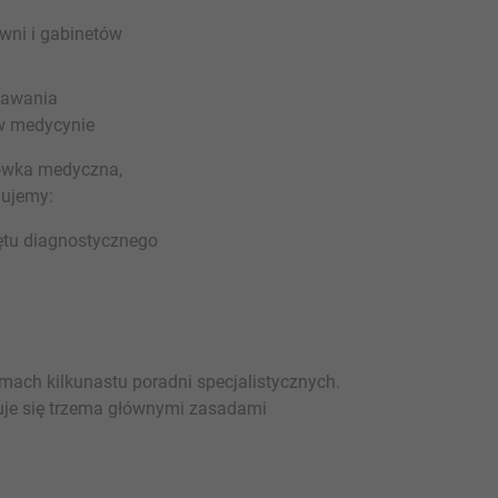
wni i gabinetów
nawania
 w medycynie
ówka medyczna,
nujemy:
ętu diagnostycznego
mach kilkunastu poradni specjalistycznych.
uje się trzema głównymi zasadami