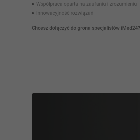
Współpraca oparta na zaufaniu i zrozumieniu
Innowacyjność rozwiązań
Chcesz dołączyć do grona specjalistów iMed24? P