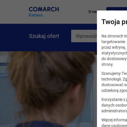
O nas
Oferty pr
Twoja p
Szukaj ofert
Na stronach 
targetowanie. 
przez witrynę
statystycznyc
do dostosowyw
strony.
Szanujemy Two
technologii. Z
dostosować sw
udzieloną zgod
Korzystanie z
danych osobow
administrator
Więcej informa
dane osobowe,