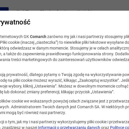
acy
Staż IT
Blog i podcast
Kontakt
rywatność
internetowych GK
Comarch
zarówno my jak i nasi partnerzy stosujemy plik
Pliki cookie (inaczej „ciasteczka”) to niewielkie pliki tekstowe wysyłane d
, którą odwiedzasz w danym momencie. Stosujemy je w celach analityczny
h, a także do zapewnienia prawidłowego funkcjonowania strony. Dodat
ania treści marketingowych do zainteresowań użytkowników odwiedza
ją prywatność, dlatego pytamy o Twoją zgodę na wykorzystywanie po
godę na pliki cookie możesz wyrazić, klikając „Zaakceptuj wszystkie”. Jeśl
oje wybory, kliknij „Ustawienia”. Możesz w dowolnym momencie cofnąć 
ę lub dokonać zmiany preferencji, klikając przycisk „Ustawienia”.
 plików cookie we wskazanych powyżej celach związane jest z przetwar
ych. Administratorem Twoich danych jest Comarch SA. W niektórych p
Lekarz dermatolog
ami mogą być również nasi partnerzy.
cji o tym, jak my i nasi partnerzy wykorzystujemy pliki cookie i przetwar
 znajdziesz w naszej
Informacji o przetwarzaniu danych
oraz
Polityce c