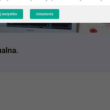
j wszystkie
Ustawienia
ualna.