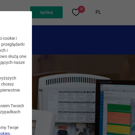
0
PL
Aplikuj
i cookie i
o przeglądarki
ch i
kowo służą one
jących nasze
wyższych
i chcesz
pierwotnie
zaniem Twoich
rzypadkach
zamy Twoje
ookies
.