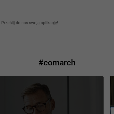
rześlij do nas swoją aplikację!
#comarch