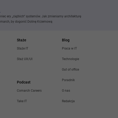
niec ery „ciężkich” systemów. Jak zmieniamy architekturę
march, by dogonić Dolinę Krzemową
Staże
Blog
Staże IT
Praca w IT
Staż UX/UI
Technologie
Out of office
Poradnik
Podcast
Comarch Careers
O nas
Take IT
Redakcja