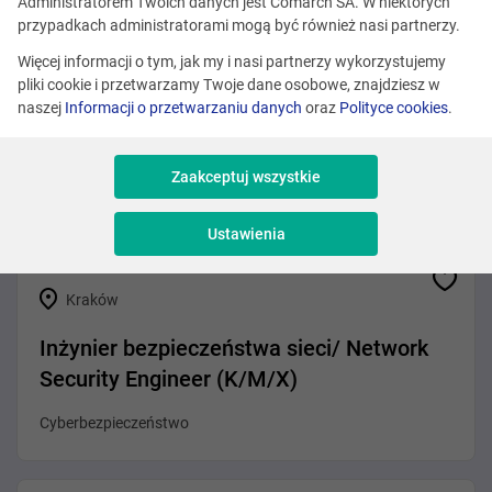
Zobacz podobne oferty
Administratorem Twoich danych jest Comarch SA. W niektórych
przypadkach administratorami mogą być również nasi partnerzy.
Więcej informacji o tym, jak my i nasi partnerzy wykorzystujemy
pliki cookie i przetwarzamy Twoje dane osobowe, znajdziesz w
Różne lokalizacje
naszej
Informacji o przetwarzaniu danych
oraz
Polityce cookies
.
Erlang Developer
Zaakceptuj wszystkie
Programowanie
Ustawienia
Kraków
Inżynier bezpieczeństwa sieci/ Network
Security Engineer (K/M/X)
Cyberbezpieczeństwo