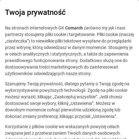
0
Twoja prywatność
Na stronach internetowych GK
Comarch
zarówno my jak i nasi
partnerzy stosujemy pliki cookie i targetowanie. Pliki cookie (inaczej
„ciasteczka”) to niewielkie pliki tekstowe wysyłane do przeglądarki
przez witrynę, którą odwiedzasz w danym momencie. Stosujemy je
w celach analitycznych i statystycznych, a także do zapewnienia
prawidłowego funkcjonowania strony. Dodatkowo służą one do
dostosowywania treści marketingowych do zainteresowań
użytkowników odwiedzających nasze strony.
Szanujemy Twoją prywatność, dlatego pytamy o Twoją zgodę na
wykorzystywanie powyższych technologii. Zgodę na pliki cookie
możesz wyrazić, klikając „Zaakceptuj wszystkie”. Jeśli chcesz
dostosować swoje wybory, kliknij „Ustawienia”. Możesz w
dowolnym momencie cofnąć pierwotnie udzieloną zgodę lub
Ta oferta jest już
dokonać zmiany preferencji, klikając przycisk „Ustawienia”.
nieaktualna.
Korzystanie z plików cookie we wskazanych powyżej celach
związane jest z przetwarzaniem Twoich danych osobowych.