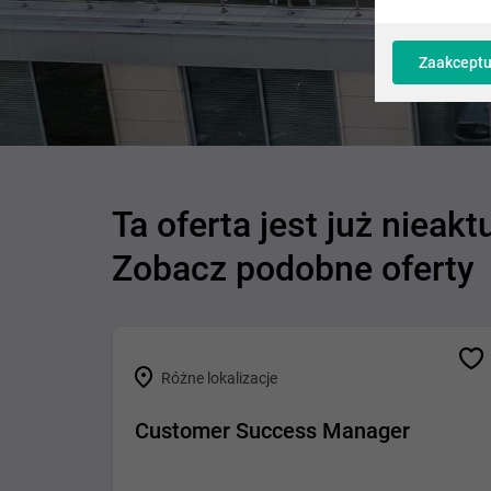
Zaakceptu
Ta oferta jest już nieakt
Zobacz podobne oferty
Różne lokalizacje
Customer Success Manager