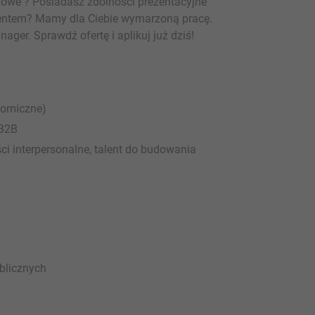
lowe ? Posiadasz zdolności prezentacyjne
klientem? Mamy dla Ciebie wymarzoną pracę.
ger. Sprawdź ofertę i aplikuj już dziś!
nomiczne)
 B2B
ci interpersonalne, talent do budowania
blicznych