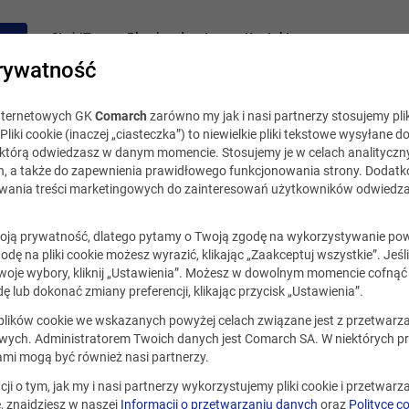
acy
Staż IT
Blog i podcast
Kontakt
rywatność
internetowych GK
Comarch
zarówno my jak i nasi partnerzy stosujemy plik
Pliki cookie (inaczej „ciasteczka”) to niewielkie pliki tekstowe wysyłane d
, którą odwiedzasz w danym momencie. Stosujemy je w celach analityczny
h, a także do zapewnienia prawidłowego funkcjonowania strony. Dodat
ania treści marketingowych do zainteresowań użytkowników odwiedza
ją prywatność, dlatego pytamy o Twoją zgodę na wykorzystywanie po
godę na pliki cookie możesz wyrazić, klikając „Zaakceptuj wszystkie”. Jeśl
oje wybory, kliknij „Ustawienia”. Możesz w dowolnym momencie cofnąć 
ę lub dokonać zmiany preferencji, klikając przycisk „Ustawienia”.
 plików cookie we wskazanych powyżej celach związane jest z przetwar
ych. Administratorem Twoich danych jest Comarch SA. W niektórych p
ami mogą być również nasi partnerzy.
cji o tym, jak my i nasi partnerzy wykorzystujemy pliki cookie i przetwar
 znajdziesz w naszej
Informacji o przetwarzaniu danych
oraz
Polityce c