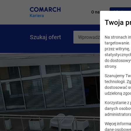
O nas
Oferty pr
Twoja p
Szukaj ofert
Na stronach 
targetowanie. 
przez witrynę
statystycznyc
do dostosowyw
strony.
Szanujemy Two
technologii. Z
dostosować sw
udzieloną zgod
Korzystanie z
danych osobow
administrator
Więcej informa
dane osobowe,