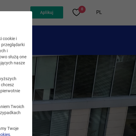
0
PL
Aplikuj
i cookie i
o przeglądarki
ch i
kowo służą one
jących nasze
wyższych
i chcesz
pierwotnie
zaniem Twoich
rzypadkach
zamy Twoje
ookies
.