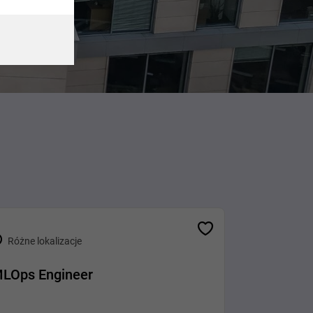
Różne lokalizacje
LOps Engineer