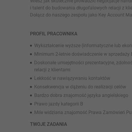
Wiesz jak skutecznie prowadzić negocjacje hand
i talent do budowania długofalowych relacji z 
Dołącz do naszego zespołu jako Key Account Mana
PROFIL PRACOWNIKA
Wykształcenie wyższe (informatyczne lub eko
Minimum 2-letnie doświadczenie w sprzedaży
Doskonałe umiejętności prezentacyjne, zdolnoś
relacji z klientami
Lekkość w nawiązywaniu kontaktów
Konsekwencja w dążeniu do realizacji celów
Bardzo dobra znajomość języka angielskiego
Prawo jazdy kategorii B
Mile widziana znajomość Prawa Zamówień Pu
TWOJE ZADANIA