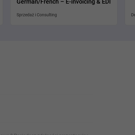
German/French – E-invoicing & EDI
Sprzedaż i Consulting
De