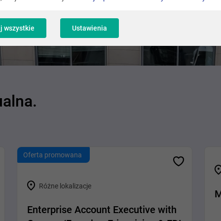
j wszystkie
Ustawienia
ualna.
Oferta promowana
Różne lokalizacje
M
Enterprise Account Executive with