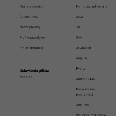
Nasi pracownicy
Formularz aplikacyjny
Co oferujemy
Java
Nasze projekty
.NET
Profile zawodowe
C++
Proces rekrutacji
JavaScript
Angular
Python
Ustawienia plików
cookies
Android / iOS
Doświadczeni
programiści
Analitycy
Sztuczna inteligencja