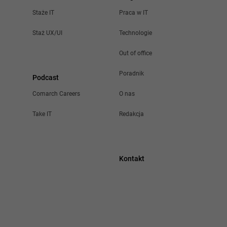
Staże IT
Praca w IT
Staż UX/UI
Technologie
Out of office
Poradnik
Podcast
Comarch Careers
O nas
Take IT
Redakcja
Kontakt