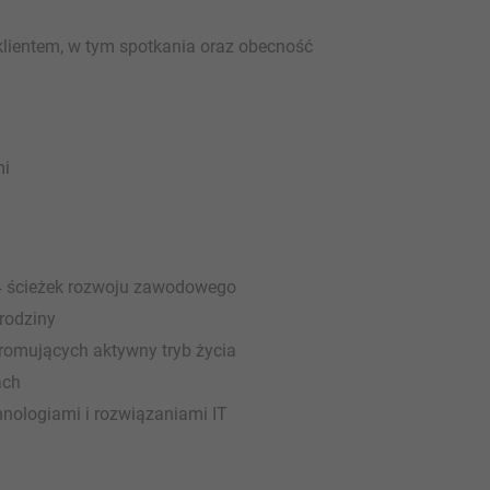
klientem, w tym spotkania oraz obecność
mi
 14 ścieżek rozwoju zawodowego
rodziny
romujących aktywny tryb życia
ach
nologiami i rozwiązaniami IT