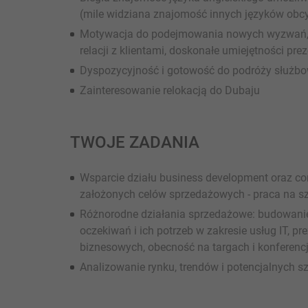
(mile widziana znajomość innych języków obcyc
Motywacja do podejmowania nowych wyzwań, 
relacji z klientami, doskonałe umiejętności prez
Dyspozycyjność i gotowość do podróży służbo
Zainteresowanie relokacją do Dubaju
TWOJE ZADANIA
Wsparcie działu business development oraz cons
założonych celów sprzedażowych - praca na s
Różnorodne działania sprzedażowe: budowanie r
oczekiwań i ich potrzeb w zakresie usług IT, p
biznesowych, obecność na targach i konferenc
Analizowanie rynku, trendów i potencjalnych 