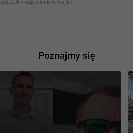
rozpoczęli międzynarodową karierę
Poznajmy się