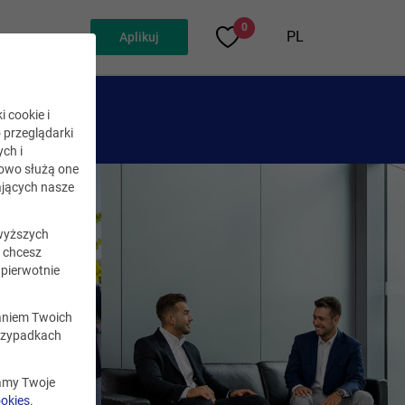
0
PL
Aplikuj
i cookie i
o przeglądarki
ch i
kowo służą one
jących nasze
wyższych
i chcesz
pierwotnie
zaniem Twoich
rzypadkach
zamy Twoje
ookies
.