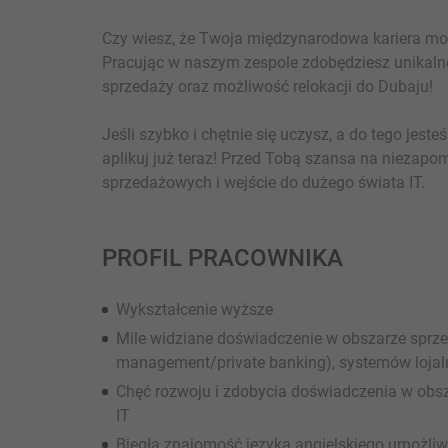
Czy wiesz, że Twoja międzynarodowa kariera moż
Pracując w naszym zespole zdobędziesz unikaln
sprzedaży oraz możliwość relokacji do Dubaju!
Jeśli szybko i chętnie się uczysz, a do tego jest
aplikuj już teraz! Przed Tobą szansa na niezapo
sprzedażowych i wejście do dużego świata IT.
PROFIL PRACOWNIKA
Wykształcenie wyższe
Mile widziane doświadczenie w obszarze sprz
management/private banking), systemów lojaln
Chęć rozwoju i zdobycia doświadczenia w obsz
IT
Biegła znajomość języka angielskiego umożl