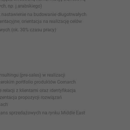
h, np. j.arabskiego)
nastawienie na budowanie długotrwałych
entacyjne, orientacja na realizację celów
wych (ok. 30% czasu pracy)
ultingu (pre-sales) w realizacji
zerokim portfolio produktów Comarch
elacji z klientami oraz identyfikacja
rezentacja propozycji rozwiązań
jach
szans sprzedażowych na rynku Middle East