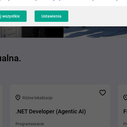
j wszystkie
Ustawienia
ualna.
Różne lokalizacje
.NET Developer (Agentic AI)
F
Programowanie
P