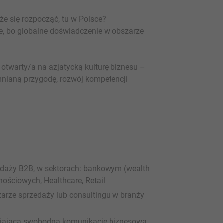
e się rozpocząć, tu w Polsce?
e, bo globalne doświadczenie w obszarze
eś otwarty/a na azjatycką kulturę biznesu –
mnianą przygodę, rozwój kompetencji
edaży B2B, w sektorach: bankowym (wealth
ościowych, Healthcare, Retail
arze sprzedaży lub consultingu w branży
iwiająca swobodną komunikację biznesową