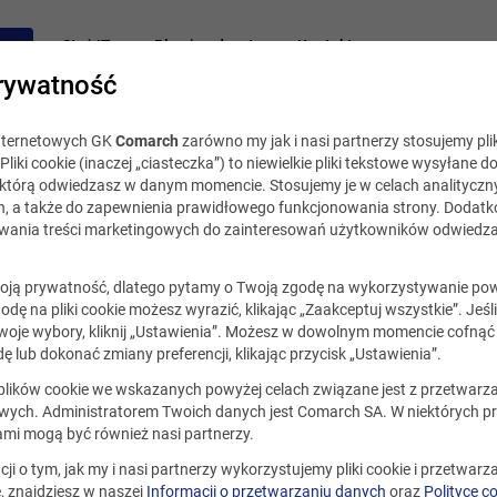
acy
Staż IT
Blog i podcast
Kontakt
rywatność
internetowych GK
Comarch
zarówno my jak i nasi partnerzy stosujemy plik
Pliki cookie (inaczej „ciasteczka”) to niewielkie pliki tekstowe wysyłane d
, którą odwiedzasz w danym momencie. Stosujemy je w celach analityczny
h, a także do zapewnienia prawidłowego funkcjonowania strony. Dodat
ania treści marketingowych do zainteresowań użytkowników odwiedza
ją prywatność, dlatego pytamy o Twoją zgodę na wykorzystywanie po
godę na pliki cookie możesz wyrazić, klikając „Zaakceptuj wszystkie”. Jeśl
oje wybory, kliknij „Ustawienia”. Możesz w dowolnym momencie cofnąć 
ę lub dokonać zmiany preferencji, klikając przycisk „Ustawienia”.
 plików cookie we wskazanych powyżej celach związane jest z przetwar
ych. Administratorem Twoich danych jest Comarch SA. W niektórych p
ami mogą być również nasi partnerzy.
cji o tym, jak my i nasi partnerzy wykorzystujemy pliki cookie i przetwar
 znajdziesz w naszej
Informacji o przetwarzaniu danych
oraz
Polityce c