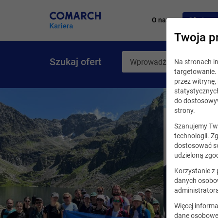
O nas
Oferty pr
Twoja p
Szukaj ofert
Na stronach 
targetowanie. 
przez witrynę
statystycznyc
do dostosowyw
strony.
Szanujemy Two
technologii. Z
dostosować sw
udzieloną zgod
Korzystanie z
danych osobow
administrator
Więcej informa
dane osobowe,