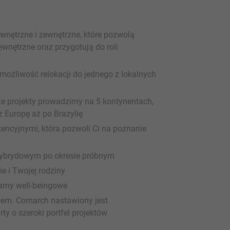
wnętrzne i zewnętrzne, które pozwolą
wnętrzne oraz przygotują do roli
ożliwość relokacji do jednego z lokalnych
 projekty prowadzimy na 5 kontynentach,
ez Europę aż po Brazylię
ncyjnymi, która pozwoli Ci na poznanie
 hybrydowym po okresie próbnym
e i Twojej rodziny
ramy well-beingowe
tałem. Comarch nastawiony jest
y o szeroki portfel projektów