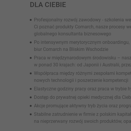
DLA CIEBIE
Profesjonalny rozwój zawodowy - szkolenia we
Ci poznać produkty Comarch, nasze procesy we
globalnego konsultanta biznesowego
Po intensywnym merytorycznym onboardingu, m
biur Comarch na Bliskim Wschodzie
Praca w międzynarodowym środowisku – nasze
w ponad 30 krajach: od Japonii i Australii, prz
Współpraca między różnymi zespołami kompete
nowych technologii i poszerzenie kompetencji
Elastyczne godziny pracy oraz praca w trybie
Dostęp do prywatnej opieki medycznej dla Ciebi
Akcje promujące aktywny tryb życia oraz prog
Stabilne zatrudnienie w firmie z polskim kapi
na nieprzerwany rozwój swoich produktów, opart