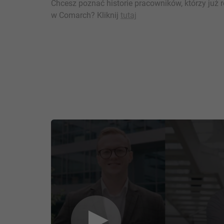
Chcesz poznać historie pracowników, którzy już 
w Comarch? Kliknij
tutaj