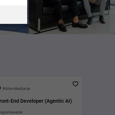
Różne lokalizacje
ront-End Developer (Agentic AI)
rogramowanie