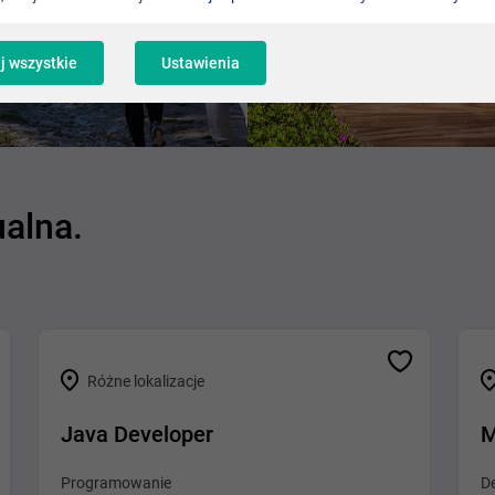
j wszystkie
Ustawienia
ualna.
Różne lokalizacje
Java Developer
M
Programowanie
De