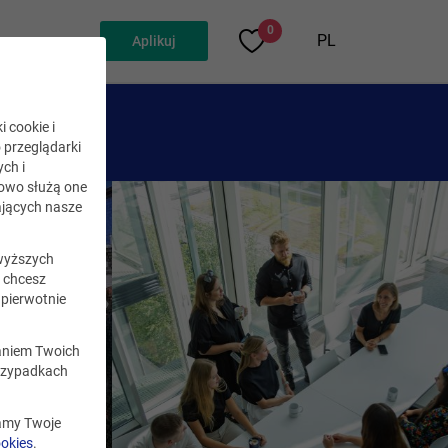
0
PL
Aplikuj
i cookie i
o przeglądarki
ch i
kowo służą one
jących nasze
wyższych
i chcesz
pierwotnie
zaniem Twoich
rzypadkach
zamy Twoje
ookies
.