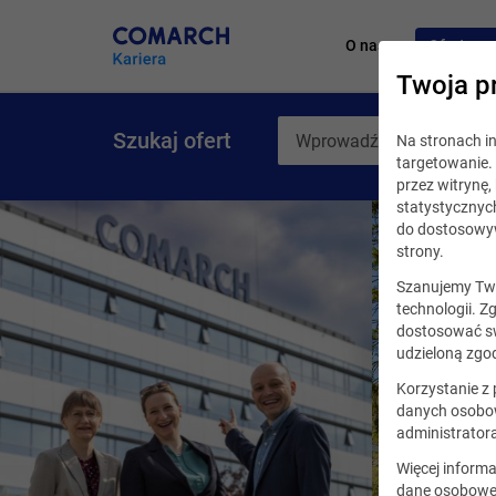
O nas
Oferty pr
Twoja p
Szukaj ofert
Na stronach 
targetowanie. 
przez witrynę
statystycznyc
do dostosowyw
strony.
Szanujemy Two
technologii. Z
dostosować sw
udzieloną zgod
Korzystanie z
danych osobow
administrator
Więcej informa
dane osobowe,