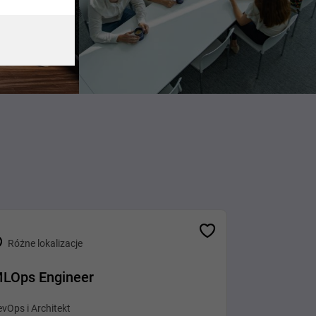
Różne lokalizacje
LOps Engineer
vOps i Architekt