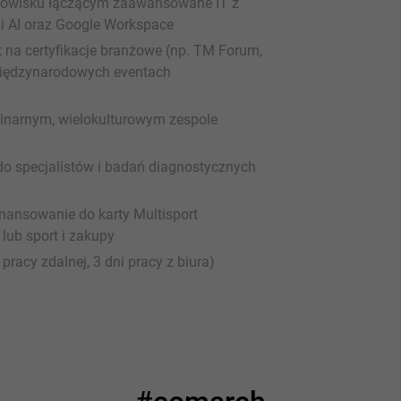
odowisku łączącym zaawansowane IT z
zi AI oraz Google Workspace
t na certyfikacje branżowe (np. TM Forum,
 międzynarodowych eventach
linarnym, wielokulturowym zespole
do specjalistów i badań diagnostycznych
nansowanie do karty Multisport
lub sport i zakupy
acy zdalnej, 3 dni pracy z biura)