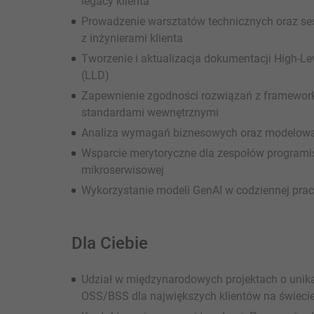
legacy klienta
Prowadzenie warsztatów technicznych oraz ses
z inżynierami klienta
Tworzenie i aktualizacja dokumentacji High-Le
(LLD)
Zapewnienie zgodności rozwiązań z framewo
standardami wewnętrznymi
Analiza wymagań biznesowych oraz modelowani
Wsparcie merytoryczne dla zespołów programis
mikroserwisowej
Wykorzystanie modeli GenAI w codziennej pracy
Dla Ciebie
Udział w międzynarodowych projektach o unika
OSS/BSS dla największych klientów na świeci