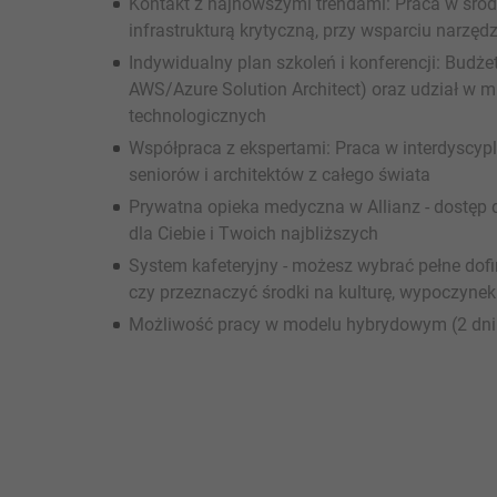
Kontakt z najnowszymi trendami: Praca w śr
infrastrukturą krytyczną, przy wsparciu narzęd
Indywidualny plan szkoleń i konferencji: Budże
AWS/Azure Solution Architect) oraz udział w
technologicznych
Współpraca z ekspertami: Praca w interdyscyp
seniorów i architektów z całego świata
Prywatna opieka medyczna w Allianz - dostęp 
dla Ciebie i Twoich najbliższych
System kafeteryjny - możesz wybrać pełne dofi
czy przeznaczyć środki na kulturę, wypoczynek 
Możliwość pracy w modelu hybrydowym (2 dni pr