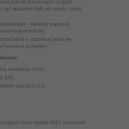
dania potrzeb biznesowych na język
z być ekspertem RAN, ale musisz chcieć
angielskiego – będziesz pracować
umentację techniczną
rzędzi GenAI w codziennej pracy (np.
czy tworzenia promptów)
nieczne):
 lub certyfikacja CCNA
, SID)
jektowej typu HLD/LLD
h) łączących nowe moduły OSS z systemami