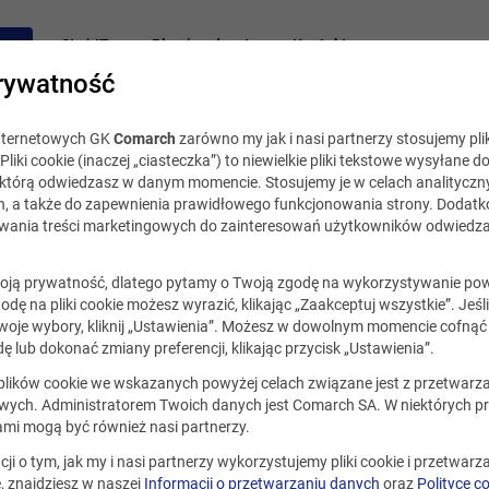
acy
Staż IT
Blog i podcast
Kontakt
rywatność
internetowych GK
Comarch
zarówno my jak i nasi partnerzy stosujemy plik
Pliki cookie (inaczej „ciasteczka”) to niewielkie pliki tekstowe wysyłane d
, którą odwiedzasz w danym momencie. Stosujemy je w celach analityczny
h, a także do zapewnienia prawidłowego funkcjonowania strony. Dodat
ania treści marketingowych do zainteresowań użytkowników odwiedza
ją prywatność, dlatego pytamy o Twoją zgodę na wykorzystywanie po
godę na pliki cookie możesz wyrazić, klikając „Zaakceptuj wszystkie”. Jeśl
oje wybory, kliknij „Ustawienia”. Możesz w dowolnym momencie cofnąć 
ę lub dokonać zmiany preferencji, klikając przycisk „Ustawienia”.
 plików cookie we wskazanych powyżej celach związane jest z przetwar
ych. Administratorem Twoich danych jest Comarch SA. W niektórych p
ami mogą być również nasi partnerzy.
cji o tym, jak my i nasi partnerzy wykorzystujemy pliki cookie i przetwar
 znajdziesz w naszej
Informacji o przetwarzaniu danych
oraz
Polityce c