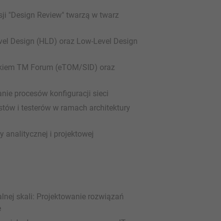
ji "Design Review" twarzą w twarz
vel Design (HLD) oraz Low-Level Design
rkiem TM Forum (eTOM/SID) oraz
e procesów konfiguracji sieci
tów i testerów w ramach architektury
 analitycznej i projektowej
lnej skali: Projektowanie rozwiązań
e