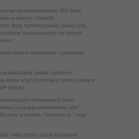
sce oprogramowanie klasy ERP, które
ków w małych i średnich
wych. Nasz system posiada szereg zalet,
ybór modułów dostosowanych do różnych
rawie.
prostać nowym wyzwaniom i potrzebom
 powiększamy zespół i szukamy
, którzy wraz z nami będą tworzyć kolejne
ERP Optima.
i technologiami chmurowymi? Masz
stemów Linux jako administrator albo
ckera, a Ansible i Terraform to Twoje
połu i weź czynny udział w procesie