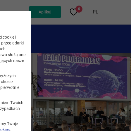
0
PL
Aplikuj
i cookie i
o przeglądarki
ch i
kowo służą one
jących nasze
wyższych
i chcesz
pierwotnie
zaniem Twoich
rzypadkach
zamy Twoje
ookies
.