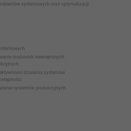
problemów systemowych oraz optymalizacji
systemowych
wanie środowisk wewnętrznych
ukcyjnych
efektywności działania systemów
dostępności
iałanie systemów produkcyjnych