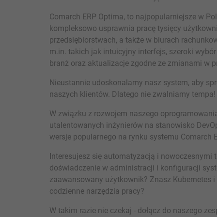
Comarch ERP Optima, to najpopularniejsze w Pol
kompleksowo usprawnia pracę tysięcy użytkowni
przedsiębiorstwach, a także w biurach rachunko
m.in. takich jak intuicyjny interfejs, szeroki w
branż oraz aktualizacje zgodne ze zmianami w p
Nieustannie udoskonalamy nasz system, aby s
naszych klientów. Dlatego nie zwalniamy tempa!
W związku z rozwojem naszego oprogramowania
utalentowanych inżynierów na stanowisko DevOps
wersje popularnego na rynku systemu Comarch 
Interesujesz się automatyzacją i nowoczesnym
doświadczenie w administracji i konfiguracji sy
zaawansowany użytkownik? Znasz Kubernetes i Do
codzienne narzędzia pracy?
W takim razie nie czekaj - dołącz do naszego zes