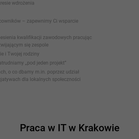
resie wdrożenia
acowników – zapewnimy Ci wsparcie
esienia kwalifikacji zawodowych pracując
wijającym się zespole
e i Twojej rodziny
atrudniamy „pod jeden projekt”
ch, o co dbamy m.in. poprzez udział
cjatywach dla lokalnych społeczności
Praca w IT w Krakowie