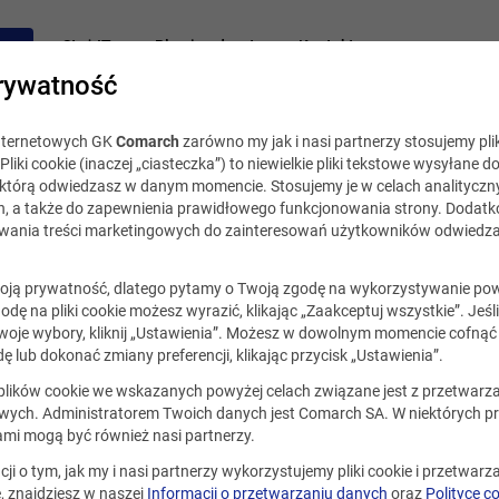
acy
Staż IT
Blog i podcast
Kontakt
rywatność
internetowych GK
Comarch
zarówno my jak i nasi partnerzy stosujemy plik
Pliki cookie (inaczej „ciasteczka”) to niewielkie pliki tekstowe wysyłane d
, którą odwiedzasz w danym momencie. Stosujemy je w celach analityczny
h, a także do zapewnienia prawidłowego funkcjonowania strony. Dodat
ania treści marketingowych do zainteresowań użytkowników odwiedza
ją prywatność, dlatego pytamy o Twoją zgodę na wykorzystywanie po
godę na pliki cookie możesz wyrazić, klikając „Zaakceptuj wszystkie”. Jeśl
oje wybory, kliknij „Ustawienia”. Możesz w dowolnym momencie cofnąć 
ę lub dokonać zmiany preferencji, klikając przycisk „Ustawienia”.
 plików cookie we wskazanych powyżej celach związane jest z przetwar
ych. Administratorem Twoich danych jest Comarch SA. W niektórych p
ami mogą być również nasi partnerzy.
cji o tym, jak my i nasi partnerzy wykorzystujemy pliki cookie i przetwar
 znajdziesz w naszej
Informacji o przetwarzaniu danych
oraz
Polityce c