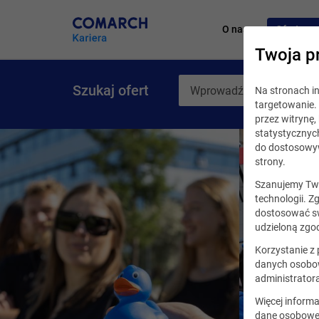
O nas
Oferty pr
Twoja p
Szukaj ofert
Na stronach 
targetowanie. 
przez witrynę
statystycznyc
do dostosowyw
strony.
Szanujemy Two
technologii. Z
dostosować sw
udzieloną zgod
Korzystanie z
danych osobow
administrator
Więcej informa
dane osobowe,