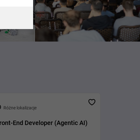
Różne lokalizacje
ront-End Developer (Agentic AI)