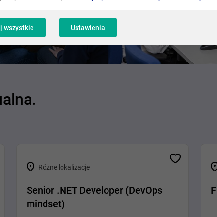
j wszystkie
Ustawienia
ualna.
Różne lokalizacje
Senior .NET Developer (DevOps
F
mindset)