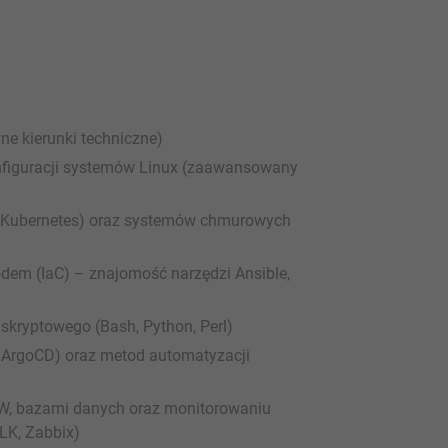
ne kierunki techniczne)
konfiguracji systemów Linux (zaawansowany
r, Kubernetes) oraz systemów chmurowych
odem (IaC) – znajomość narzędzi Ansible,
skryptowego (Bash, Python, Perl)
, ArgoCD) oraz metod automatyzacji
W, bazami danych oraz monitorowaniu
LK, Zabbix)